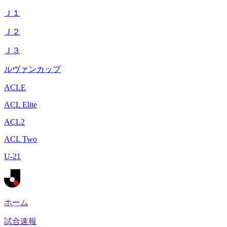
Ｊ１
Ｊ２
Ｊ３
ルヴァンカップ
ACLE
ACL Elite
ACL2
ACL Two
U-21
ホーム
試合速報