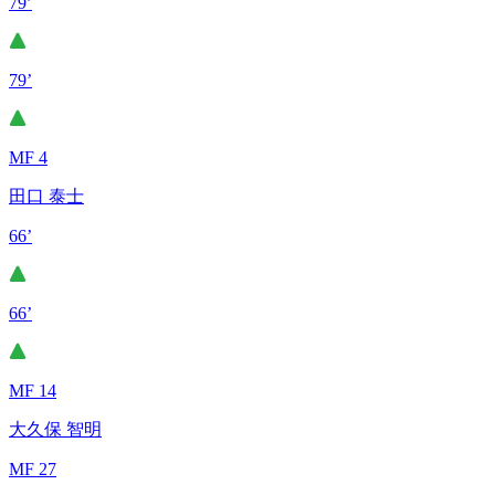
79’
79’
MF 4
田口 泰士
66’
66’
MF 14
大久保 智明
MF 27