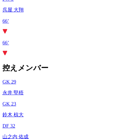
呉屋 大翔
66’
66’
控えメンバー
GK 29
永井 堅梧
GK 23
鈴木 椋大
DF 32
山之内 佑成