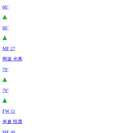
66’
66’
MF 27
熊坂 光希
79’
79’
FW 11
米倉 恒貴
MF 40