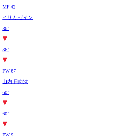
MF 42
イサカ ゼイン
86’
86’
FW 87
山内 日向汰
60’
60’
FW 9