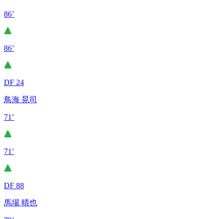
86’
86’
DF 24
鳥海 晃司
71’
71’
DF 88
馬場 晴也