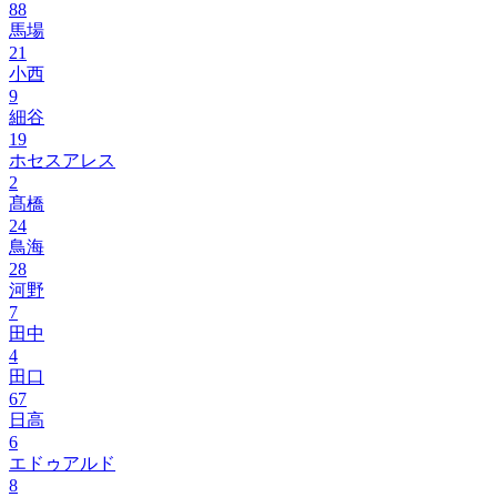
88
馬場
21
小西
9
細谷
19
ホセスアレス
2
髙橋
24
鳥海
28
河野
7
田中
4
田口
67
日高
6
エドゥアルド
8