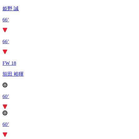
姫野 誠
66’
66’
FW 18
垣田 裕暉
60’
60’