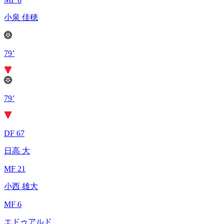
小泉 佳穂
79’
79’
DF 67
日高 大
MF 21
小西 雄大
MF 6
エドゥアルド