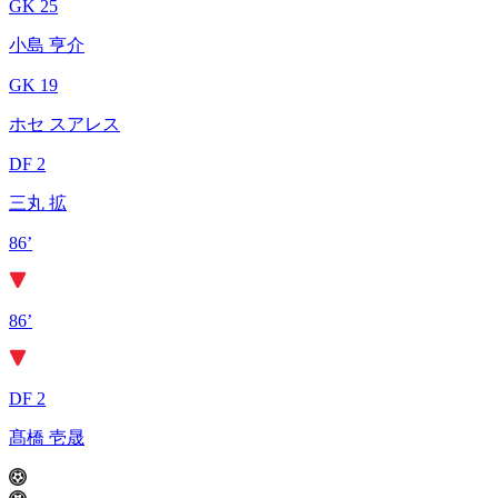
GK 25
小島 亨介
GK 19
ホセ スアレス
DF 2
三丸 拡
86’
86’
DF 2
髙橋 壱晟