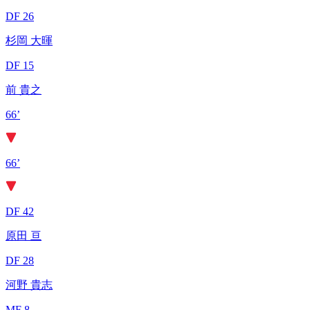
DF 26
杉岡 大暉
DF 15
前 貴之
66’
66’
DF 42
原田 亘
DF 28
河野 貴志
MF 8