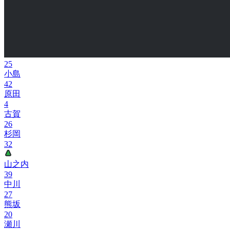
25
小島
42
原田
4
古賀
26
杉岡
32
山之内
39
中川
27
熊坂
20
瀬川