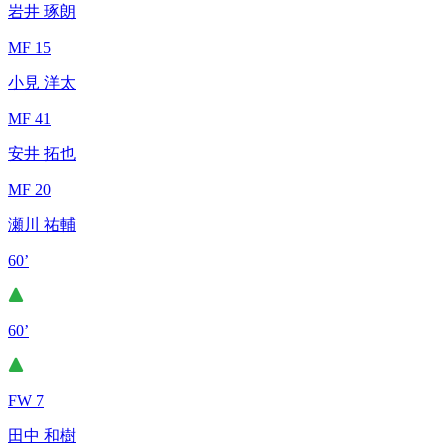
岩井 琢朗
MF 15
小見 洋太
MF 41
安井 拓也
MF 20
瀬川 祐輔
60’
60’
FW 7
田中 和樹