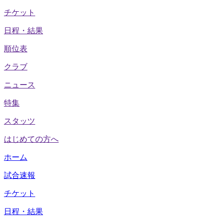
チケット
日程・結果
順位表
クラブ
ニュース
特集
スタッツ
はじめての方へ
ホーム
試合速報
チケット
日程・結果