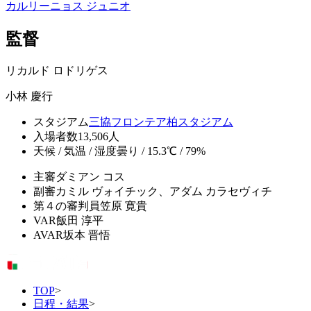
カルリーニョス ジュニオ
監督
リカルド ロドリゲス
小林 慶行
スタジアム
三協フロンテア柏スタジアム
入場者数
13,506人
天候 / 気温 / 湿度
曇り / 15.3℃ / 79%
主審
ダミアン コス
副審
カミル ヴォイチック、アダム カラセヴィチ
第４の審判員
笠原 寛貴
VAR
飯田 淳平
AVAR
坂本 晋悟
TOP
>
日程・結果
>