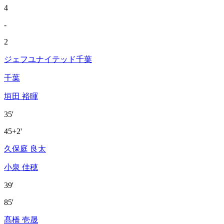
4
-
2
ジェフユナイテッド千葉
千葉
垣田 裕暉
35'
45+2'
久保庭 良太
小泉 佳穂
39'
85'
髙橋 壱晟