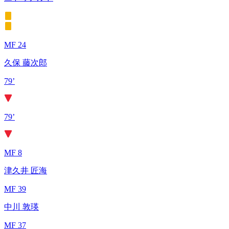
MF 24
久保 藤次郎
79’
79’
MF 8
津久井 匠海
MF 39
中川 敦瑛
MF 37