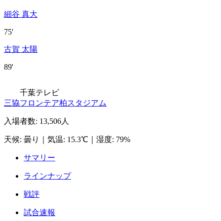
細谷 真大
75'
古賀 太陽
89'
千葉テレビ
三協フロンテア柏スタジアム
入場者数
:
13,506人
天候
:
曇り
｜
気温
:
15.3℃
｜
湿度
:
79%
サマリー
ラインナップ
戦評
試合速報