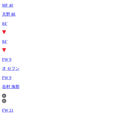
MF 40
天野 純
84’
84’
FW 9
オ セフン
FW 9
谷村 海那
FW 21