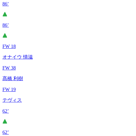
86’
86’
FW 18
オナイウ 情滋
FW 38
髙橋 利樹
FW 19
テヴィス
62’
62’