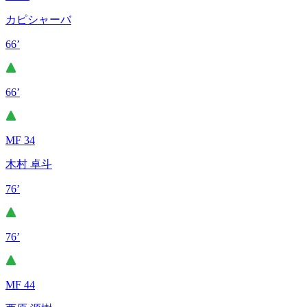
カピシャーバ
66’
66’
MF 34
木村 卓斗
76’
76’
MF 44