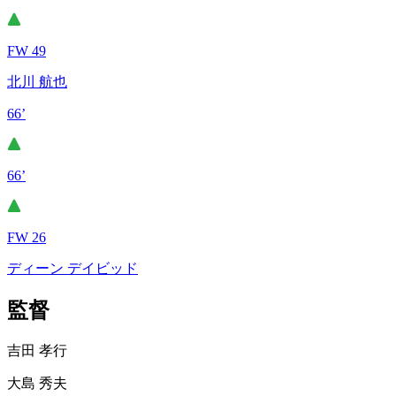
FW 49
北川 航也
66’
66’
FW 26
ディーン デイビッド
監督
吉田 孝行
大島 秀夫