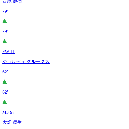
西原 源樹
79’
79’
FW 11
ジョルディ クルークス
62’
62’
MF 97
大畑 凜生