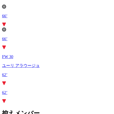
66’
66’
FW 30
ユーリ アラウージョ
62’
62’
控えメンバー