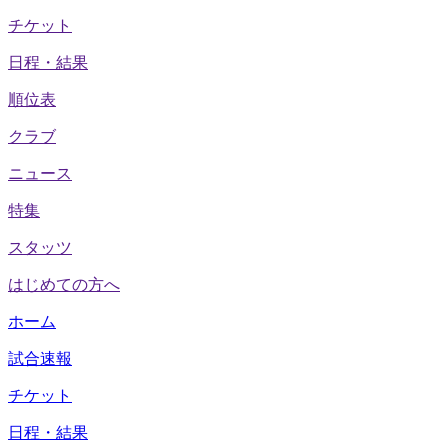
チケット
日程・結果
順位表
クラブ
ニュース
特集
スタッツ
はじめての方へ
ホーム
試合速報
チケット
日程・結果