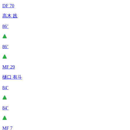
DF 70
高木 践
86’
86’
MF 29
樋口 有斗
84’
84’
MF 7