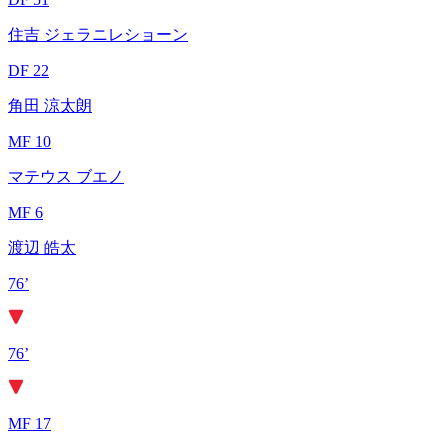
住吉 ジェラニレショーン
DF 22
角田 涼太朗
MF 10
マテウス ブエノ
MF 6
渡辺 皓太
76’
76’
MF 17