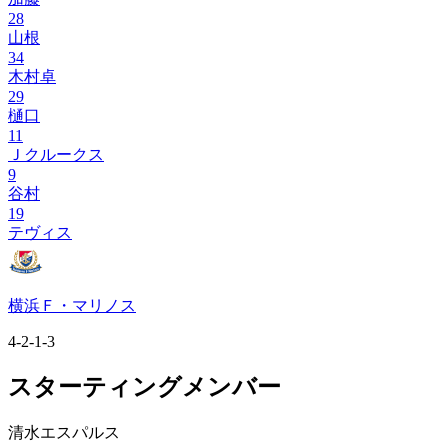
28
山根
34
木村卓
29
樋口
11
Ｊクルークス
9
谷村
19
テヴィス
横浜Ｆ・マリノス
4-2-1-3
スターティングメンバー
清水エスパルス