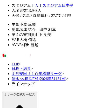
スタジアム
ＩＡＩスタジアム日本平
入場者数
13,948人
天候 / 気温 / 湿度
晴れ / 27.7℃ / 41%
主審
小屋 幸栄
副審
塩津 祐介、田中 利幸
第４の審判員
山下 良美
VAR
大橋 侑祐
AVAR
梅田 智起
TOP
>
日程・結果
>
明治安田Ｊ１百年構想リーグ
>
清水 vs 横浜FM (2026年5月31日)
>
ラインナップ
Ｊリーグ公式サービス