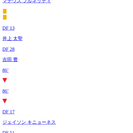
マテウス ブルネッティ
DF 13
井上 太聖
DF 28
吉田 豊
86’
86’
DF 17
ジェイソン キニョーネス
DF 51