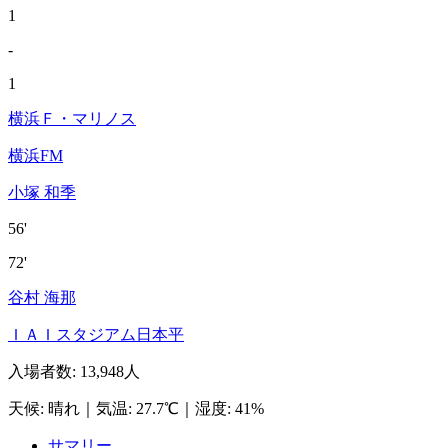
1
-
1
横浜Ｆ・マリノス
横浜FM
小塚 和季
56'
72'
谷村 海那
ＩＡＩスタジアム日本平
入場者数
:
13,948人
天候
:
晴れ
｜
気温
:
27.7℃
｜
湿度
:
41%
サマリー