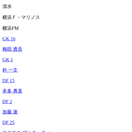
清水
横浜Ｆ・マリノス
横浜FM
GK 16
梅田 透吾
GK 1
朴 一圭
DF 15
本多 勇喜
DF 2
加藤 蓮
DF 25