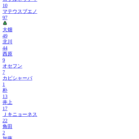
10
マテウスブエノ
97
大畑
49
北川
44
西原
9
オセフン
7
カピシャーバ
1
朴
13
井上
17
Ｊキニョーネス
22
角田
2
加藤