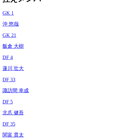
GK 1
沖 悠哉
GK 21
飯倉 大樹
DF 4
蓮川 壮大
DF 33
諏訪間 幸成
DF 5
北爪 健吾
DF 35
関富 貫太