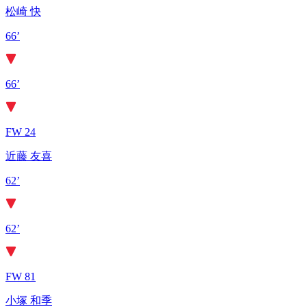
松崎 快
66’
66’
FW 24
近藤 友喜
62’
62’
FW 81
小塚 和季