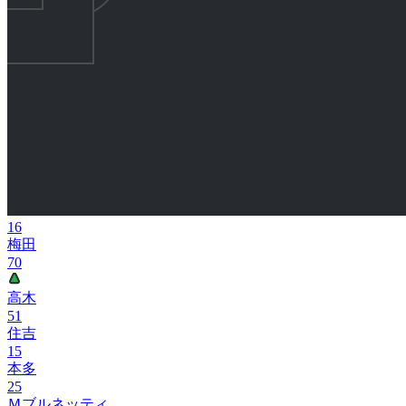
16
梅田
70
高木
51
住吉
15
本多
25
Ｍブルネッティ