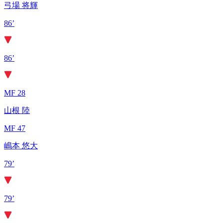
弓場 将輝
86’
86’
MF 28
山根 陸
MF 47
嶋本 悠大
79’
79’