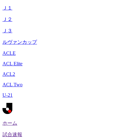
Ｊ１
Ｊ２
Ｊ３
ルヴァンカップ
ACLE
ACL Elite
ACL2
ACL Two
U-21
ホーム
試合速報