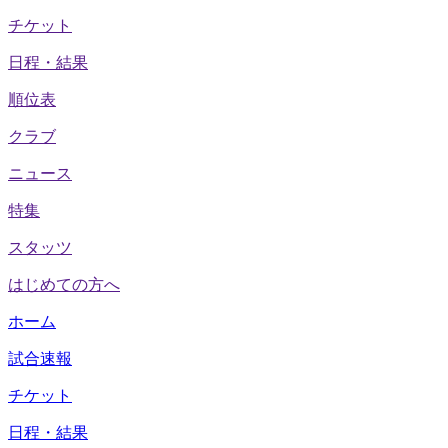
チケット
日程・結果
順位表
クラブ
ニュース
特集
スタッツ
はじめての方へ
ホーム
試合速報
チケット
日程・結果