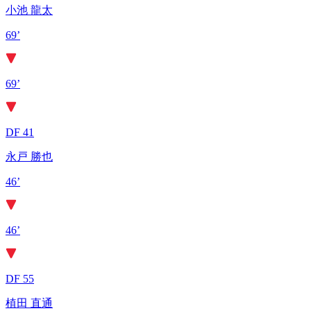
小池 龍太
69’
69’
DF 41
永戸 勝也
46’
46’
DF 55
植田 直通