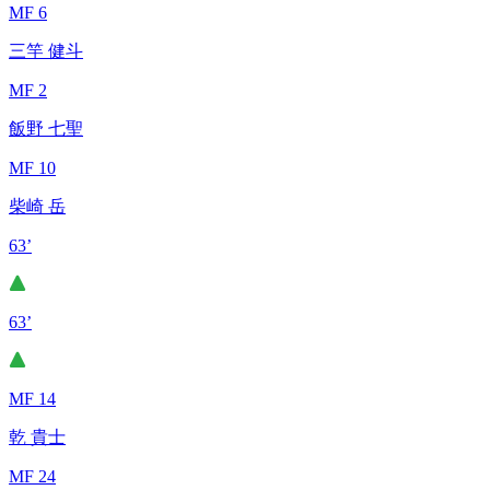
MF 6
三竿 健斗
MF 2
飯野 七聖
MF 10
柴崎 岳
63’
63’
MF 14
乾 貴士
MF 24