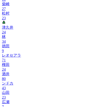
柴崎
27
松村
23
津久井
24
林
34
徳田
9
レオセアラ
71
権田
24
酒井
80
ンドカ
43
山田
23
広瀬
7