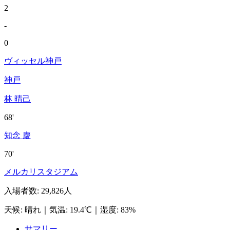
2
-
0
ヴィッセル神戸
神戸
林 晴己
68'
知念 慶
70'
メルカリスタジアム
入場者数
:
29,826人
天候
:
晴れ
｜
気温
:
19.4℃
｜
湿度
:
83%
サマリー