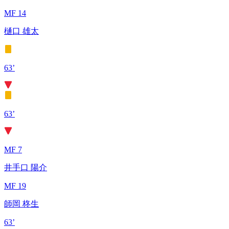
MF 14
樋口 雄太
63’
63’
MF 7
井手口 陽介
MF 19
師岡 柊生
63’