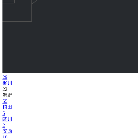
29
梶川
22
濃野
55
植田
5
関川
2
安西
10