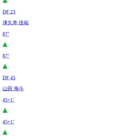
DF 23
津久井 佳祐
87’
87’
DF 43
山田 海斗
45+1’
45+1’