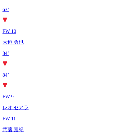
63’
FW 10
大迫 勇也
84’
84’
FW 9
レオ セアラ
FW 11
武藤 嘉紀