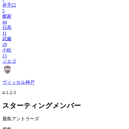
井手口
5
郷家
44
日髙
11
武藤
29
小松
15
ジエゴ
ヴィッセル神戸
4-1-2-3
スターティングメンバー
鹿島アントラーズ