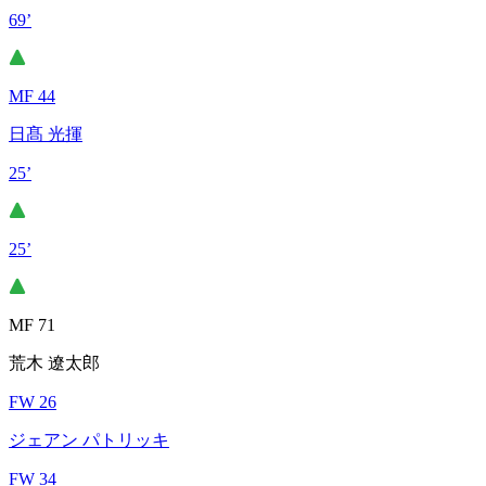
69’
MF 44
日髙 光揮
25’
25’
MF 71
荒木 遼太郎
FW 26
ジェアン パトリッキ
FW 34