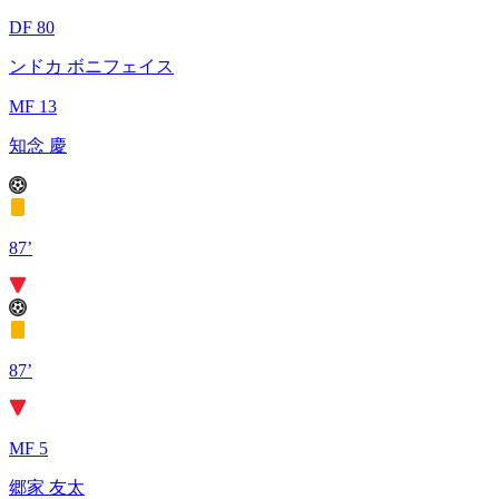
DF 80
ンドカ ボニフェイス
MF 13
知念 慶
87’
87’
MF 5
郷家 友太