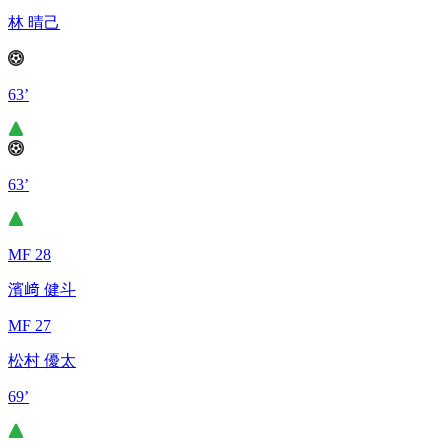
林 晴己
63’
63’
MF 28
濱﨑 健斗
MF 27
松村 優太
69’