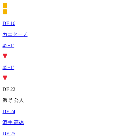
DF 16
カエターノ
45+1’
45+1’
DF 22
濃野 公人
DF 24
酒井 高徳
DF 25