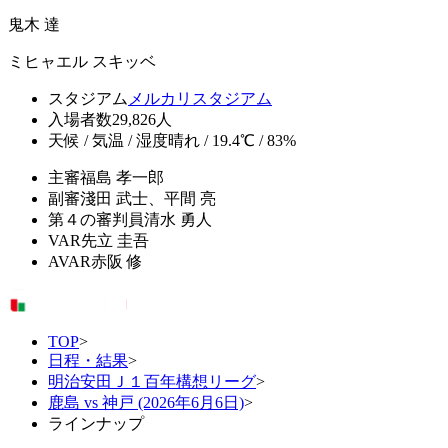
鬼木 達
ミヒャエル スキッベ
スタジアム
メルカリスタジアム
入場者数
29,826人
天候 / 気温 / 湿度
晴れ / 19.4℃ / 83%
主審
福島 孝一郎
副審
淺田 武士、平間 亮
第４の審判員
清水 勇人
VAR
先立 圭吾
AVAR
赤阪 修
TOP
>
日程・結果
>
明治安田Ｊ１百年構想リーグ
>
鹿島 vs 神戸 (2026年6月6日)
>
ラインナップ