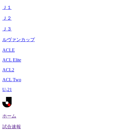
Ｊ１
Ｊ２
Ｊ３
ルヴァンカップ
ACLE
ACL Elite
ACL2
ACL Two
U-21
ホーム
試合速報