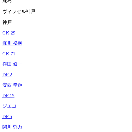
鹿島
ヴィッセル神戸
神戸
GK 29
梶川 裕嗣
GK 71
権田 修一
DF 2
安西 幸輝
DF 15
ジエゴ
DF 5
関川 郁万