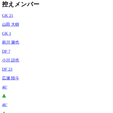
控えメンバー
GK 21
山田 大樹
GK 1
前川 黛也
DF 7
小川 諒也
DF 23
広瀬 陸斗
46’
46’