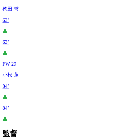
徳田 誉
63’
63’
FW 29
小松 蓮
84’
84’
監督