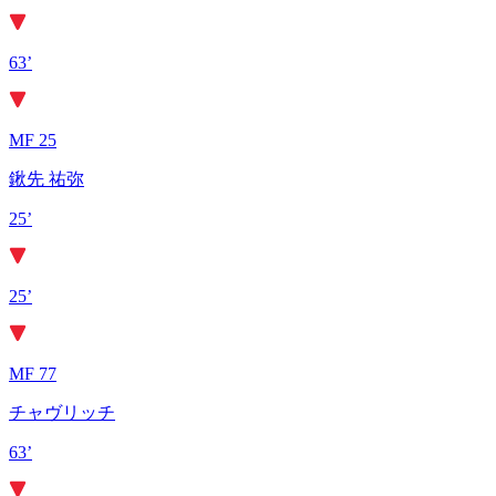
63’
MF 25
鍬先 祐弥
25’
25’
MF 77
チャヴリッチ
63’