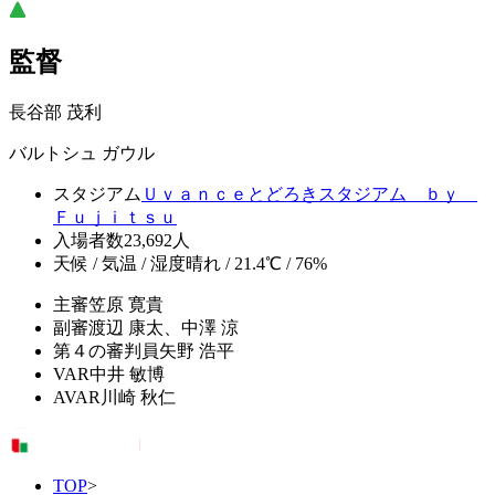
監督
長谷部 茂利
バルトシュ ガウル
スタジアム
Ｕｖａｎｃｅとどろきスタジアム ｂｙ
Ｆｕｊｉｔｓｕ
入場者数
23,692人
天候 / 気温 / 湿度
晴れ / 21.4℃ / 76%
主審
笠原 寛貴
副審
渡辺 康太、中澤 涼
第４の審判員
矢野 浩平
VAR
中井 敏博
AVAR
川崎 秋仁
TOP
>