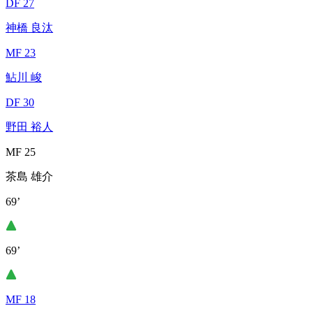
DF 27
神橋 良汰
MF 23
鮎川 峻
DF 30
野田 裕人
MF 25
茶島 雄介
69’
69’
MF 18