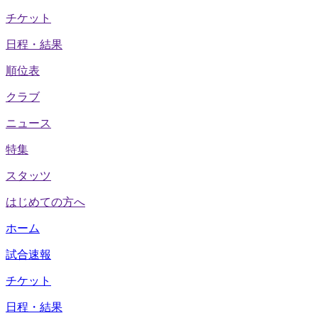
チケット
日程・結果
順位表
クラブ
ニュース
特集
スタッツ
はじめての方へ
ホーム
試合速報
チケット
日程・結果