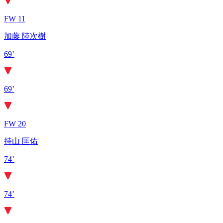
FW 11
加藤 陸次樹
69’
69’
FW 20
持山 匡佑
74’
74’