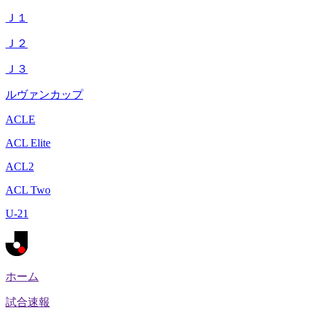
Ｊ１
Ｊ２
Ｊ３
ルヴァンカップ
ACLE
ACL Elite
ACL2
ACL Two
U-21
ホーム
試合速報