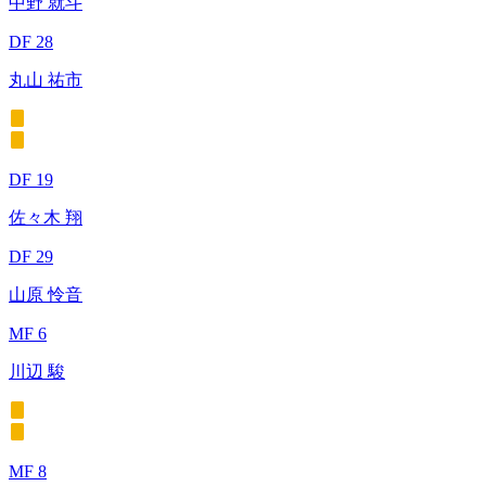
中野 就斗
DF 28
丸山 祐市
DF 19
佐々木 翔
DF 29
山原 怜音
MF 6
川辺 駿
MF 8