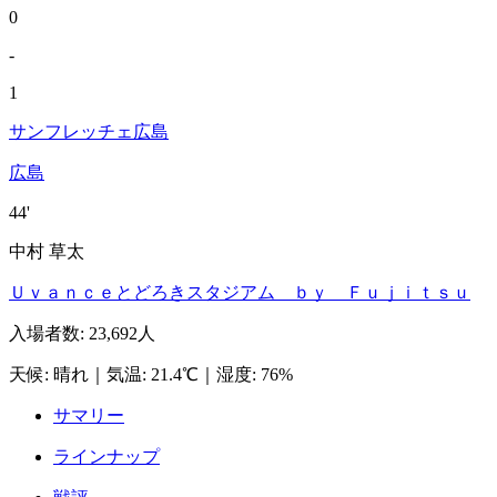
0
-
1
サンフレッチェ広島
広島
44'
中村 草太
Ｕｖａｎｃｅとどろきスタジアム ｂｙ Ｆｕｊｉｔｓｕ
入場者数
:
23,692人
天候
:
晴れ
｜
気温
:
21.4℃
｜
湿度
:
76%
サマリー
ラインナップ