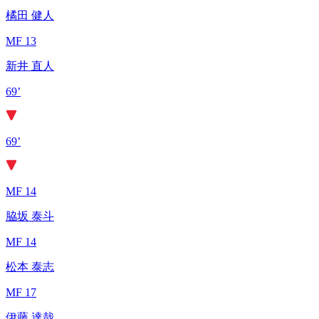
橘田 健人
MF 13
新井 直人
69’
69’
MF 14
脇坂 泰斗
MF 14
松本 泰志
MF 17
伊藤 達哉