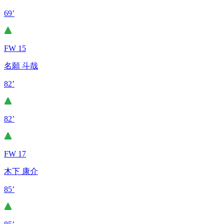
69’
FW 15
名願 斗哉
82’
82’
FW 17
木下 康介
85’