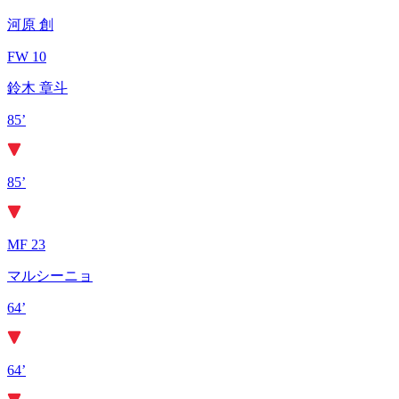
河原 創
FW 10
鈴木 章斗
85’
85’
MF 23
マルシーニョ
64’
64’