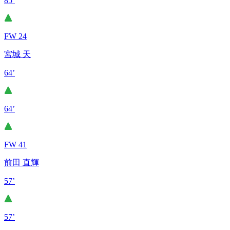
85’
FW 24
宮城 天
64’
64’
FW 41
前田 直輝
57’
57’