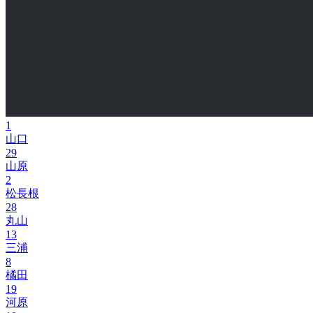
1
山口
29
山原
2
松長根
28
丸山
13
三浦
8
橘田
19
河原