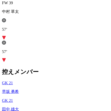
FW 39
中村 草太
57’
57’
控えメンバー
GK 21
早坂 勇希
GK 21
田中 雄大