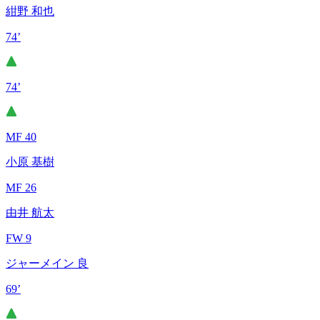
紺野 和也
74’
74’
MF 40
小原 基樹
MF 26
由井 航太
FW 9
ジャーメイン 良
69’