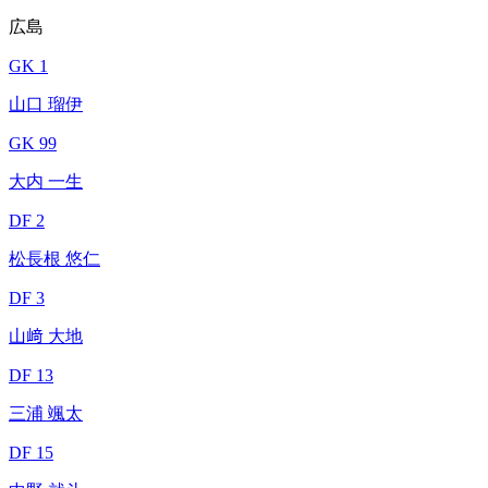
広島
GK 1
山口 瑠伊
GK 99
大内 一生
DF 2
松長根 悠仁
DF 3
山﨑 大地
DF 13
三浦 颯太
DF 15