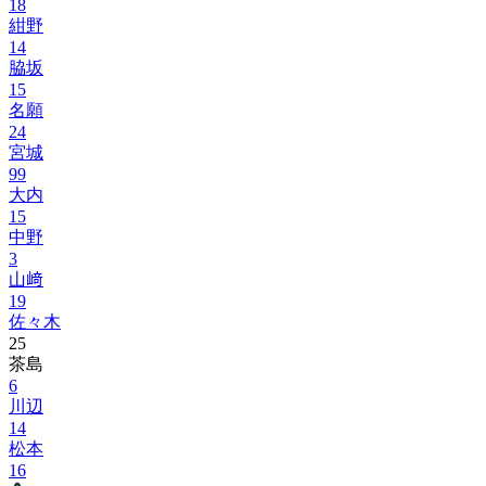
18
紺野
14
脇坂
15
名願
24
宮城
99
大内
15
中野
3
山﨑
19
佐々木
25
茶島
6
川辺
14
松本
16