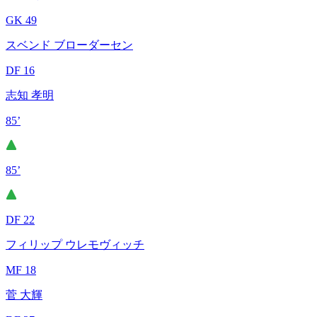
GK 49
スベンド ブローダーセン
DF 16
志知 孝明
85’
85’
DF 22
フィリップ ウレモヴィッチ
MF 18
菅 大輝