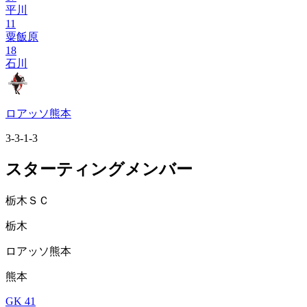
平川
11
粟飯原
18
石川
ロアッソ熊本
3-3-1-3
スターティングメンバー
栃木ＳＣ
栃木
ロアッソ熊本
熊本
GK 41