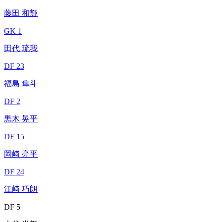
藤田 和輝
GK 1
田代 琉我
DF 23
福島 隼斗
DF 2
黒木 晃平
DF 15
岡﨑 亮平
DF 24
江﨑 巧朗
DF 5