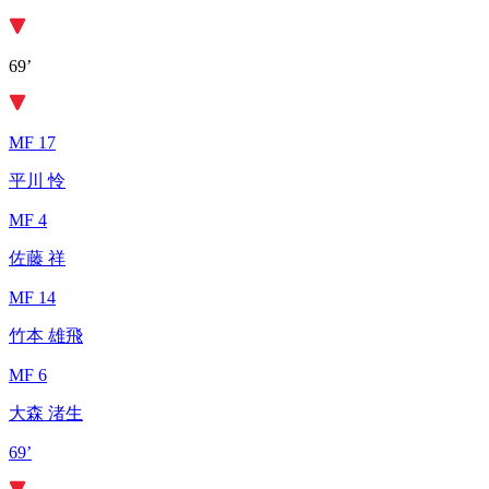
69’
MF 17
平川 怜
MF 4
佐藤 祥
MF 14
竹本 雄飛
MF 6
大森 渚生
69’