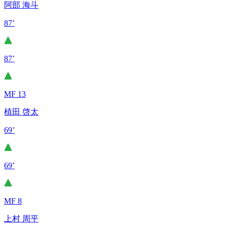
阿部 海斗
87’
87’
MF 13
植田 啓太
69’
69’
MF 8
上村 周平