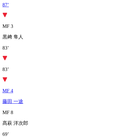
87’
MF 3
黒﨑 隼人
83’
83’
MF 4
藤田 一途
MF 8
髙萩 洋次郎
69’