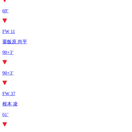
69’
FW 11
粟飯原 尚平
90+3’
90+3’
FW 37
根本 凌
61’