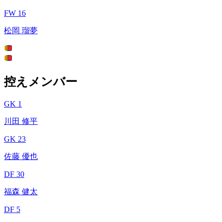
FW 16
松岡 瑠夢
控えメンバー
GK 1
川田 修平
GK 23
佐藤 優也
DF 30
福森 健太
DF 5