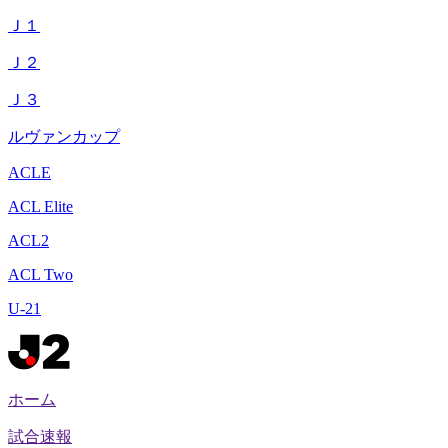
Ｊ１
Ｊ２
Ｊ３
ルヴァンカップ
ACLE
ACL Elite
ACL2
ACL Two
U-21
ホーム
試合速報