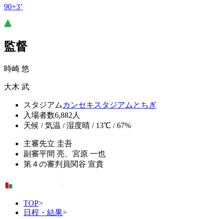
90+3’
監督
時崎 悠
大木 武
スタジアム
カンセキスタジアムとちぎ
入場者数
6,882人
天候 / 気温 / 湿度
晴 / 13℃ / 67%
主審
先立 圭吾
副審
平間 亮、宮原 一也
第４の審判員
関谷 宣貴
TOP
>
日程・結果
>