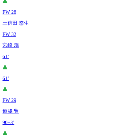
FW 28
土信田 悠生
FW 32
宮崎 鴻
61’
61’
FW 29
道脇 豊
90+3’