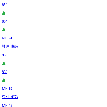
85’
85’
MF 24
神戸 康輔
83’
83’
MF 19
島村 拓弥
MF 45