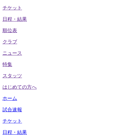
チケット
日程・結果
順位表
クラブ
ニュース
特集
スタッツ
はじめての方へ
ホーム
試合速報
チケット
日程・結果