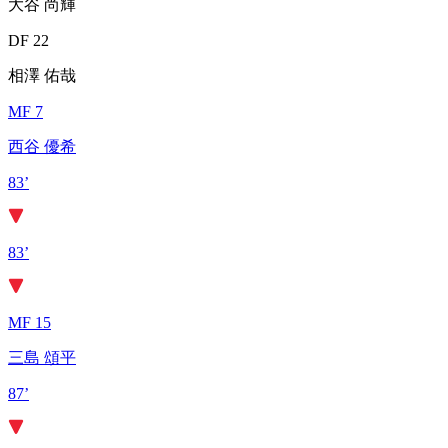
大谷 尚輝
DF 22
相澤 佑哉
MF 7
西谷 優希
83’
83’
MF 15
三島 頌平
87’