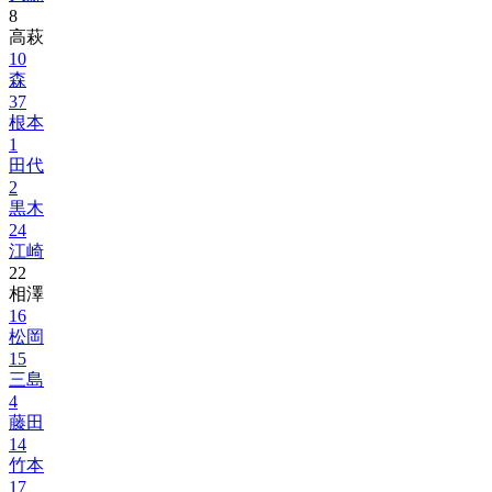
8
高萩
10
森
37
根本
1
田代
2
黒木
24
江崎
22
相澤
16
松岡
15
三島
4
藤田
14
竹本
17