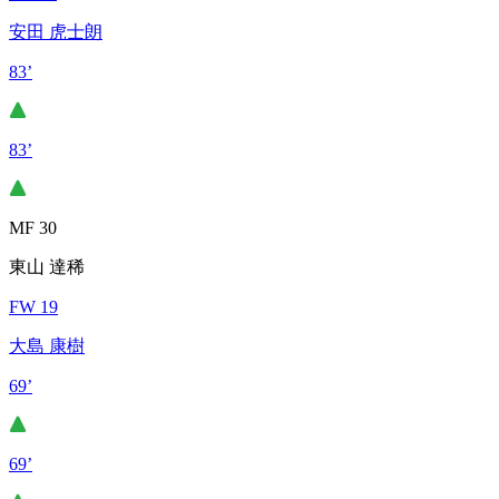
安田 虎士朗
83’
83’
MF 30
東山 達稀
FW 19
大島 康樹
69’
69’