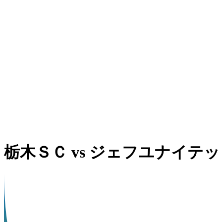
栃木ＳＣ
vs
ジェフユナイテッ