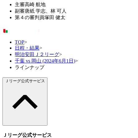
主審
高崎 航地
副審
唐紙 学志、林 可人
第４の審判員
塚田 健太
TOP
>
日程・結果
>
明治安田Ｊ２リーグ
>
千葉 vs 岡山 (2024年6月1日)
>
ラインナップ
Ｊリーグ公式サービス
Ｊリーグ公式サービス