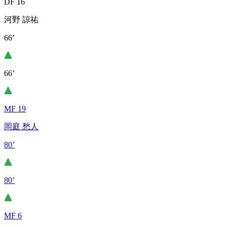
DF 16
河野 諒祐
66’
66’
MF 19
岡庭 愁人
80’
80’
MF 6