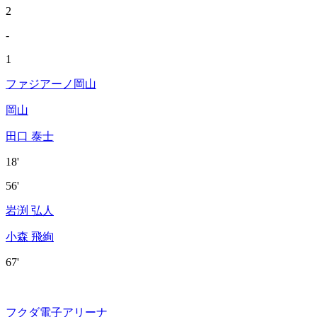
2
-
1
ファジアーノ岡山
岡山
田口 泰士
18'
56'
岩渕 弘人
小森 飛絢
67'
フクダ電子アリーナ