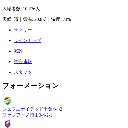
入場者数
:
10,276人
天候
:
晴
｜
気温
:
20.8℃
｜
湿度
:
73%
サマリー
ラインナップ
戦評
試合速報
スタッツ
フォーメーション
ジェフユナイテッド千葉
4-4-2
ファジアーノ岡山
3-4-2-1