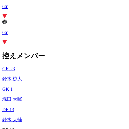
66’
66’
控えメンバー
GK 23
鈴木 椋大
GK 1
堀田 大暉
DF 13
鈴木 大輔