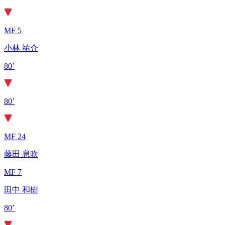
MF 5
小林 祐介
80’
80’
MF 24
藤田 息吹
MF 7
田中 和樹
80’