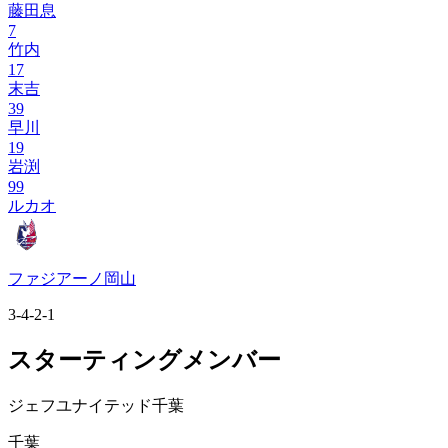
藤田息
7
竹内
17
末吉
39
早川
19
岩渕
99
ルカオ
ファジアーノ岡山
3-4-2-1
スターティングメンバー
ジェフユナイテッド千葉
千葉