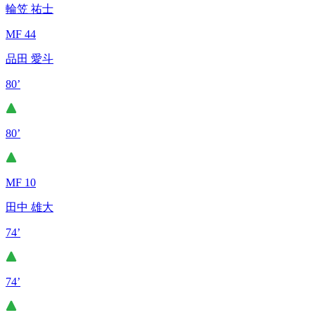
輪笠 祐士
MF 44
品田 愛斗
80’
80’
MF 10
田中 雄大
74’
74’