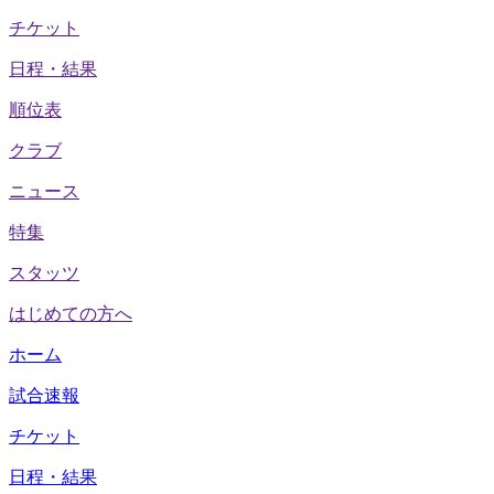
チケット
日程・結果
順位表
クラブ
ニュース
特集
スタッツ
はじめての方へ
ホーム
試合速報
チケット
日程・結果