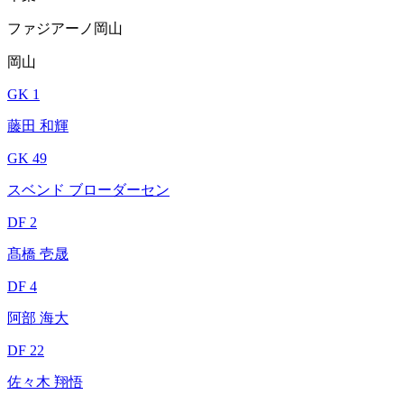
ファジアーノ岡山
岡山
GK 1
藤田 和輝
GK 49
スベンド ブローダーセン
DF 2
髙橋 壱晟
DF 4
阿部 海大
DF 22
佐々木 翔悟