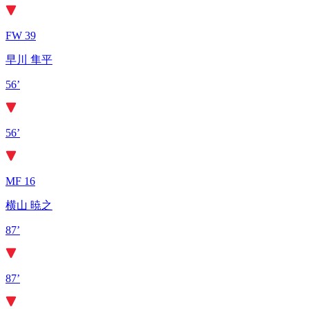
FW 39
早川 隼平
56’
56’
MF 16
横山 暁之
87’
87’