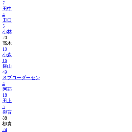
7
田中
4
田口
5
小林
20
高木
10
小森
16
横山
49
Ｓブローダーセン
4
阿部
18
田上
5
柳育
88
柳貴
24