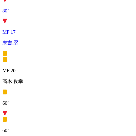
80’
MF 17
末吉 塁
MF 20
高木 俊幸
60’
60’