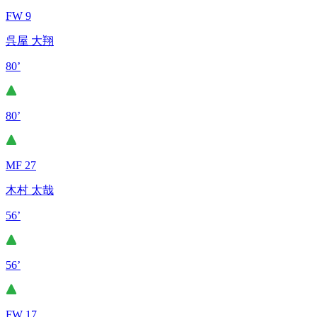
FW 9
呉屋 大翔
80’
80’
MF 27
木村 太哉
56’
56’
FW 17