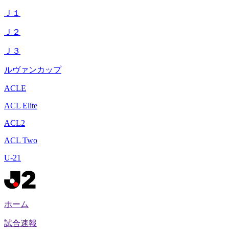
Ｊ１
Ｊ２
Ｊ３
ルヴァンカップ
ACLE
ACL Elite
ACL2
ACL Two
U-21
ホーム
試合速報