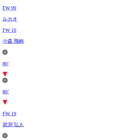
FW 99
ルカオ
FW 10
小森 飛絢
80’
80’
FW 19
岩渕 弘人