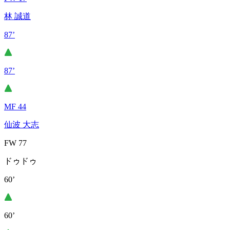
林 誠道
87’
87’
MF 44
仙波 大志
FW 77
ドゥドゥ
60’
60’