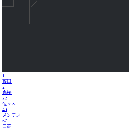
1
藤田
2
高橋
22
佐々木
40
メンデス
67
日高