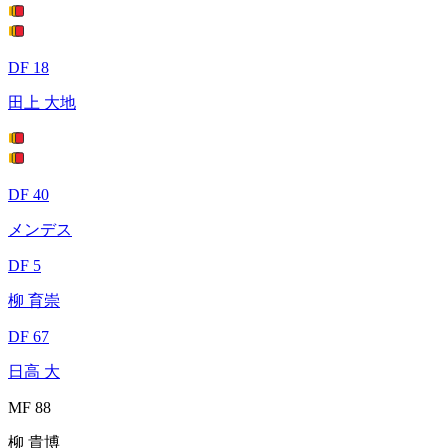
DF 18
田上 大地
DF 40
メンデス
DF 5
柳 育崇
DF 67
日高 大
MF 88
柳 貴博