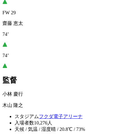
FW 29
齋藤 恵太
74’
74’
監督
小林 慶行
木山 隆之
スタジアム
フクダ電子アリーナ
入場者数
10,276人
天候 / 気温 / 湿度
晴 / 20.8℃ / 73%