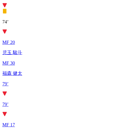
74’
MF 20
児玉 駿斗
MF 30
福森 健太
79’
79’
MF 17