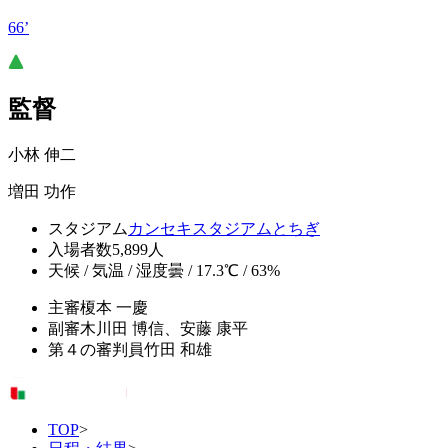
66’
監督
小林 伸二
増田 功作
スタジアム
カンセキスタジアムとちぎ
入場者数
5,899人
天候 / 気温 / 湿度
曇 / 17.3℃ / 63%
主審
榎本 一慶
副審
木川田 博信、安藤 康平
第４の審判員
竹田 和雄
TOP
>