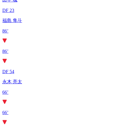
DF 23
福島 隼斗
86’
86’
DF 54
永木 亮太
66’
66’