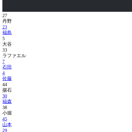
27
丹野
23
福島
5
大谷
33
ラファエル
7
石田
4
佐藤
44
揚石
30
福森
38
小堀
45
山本
29