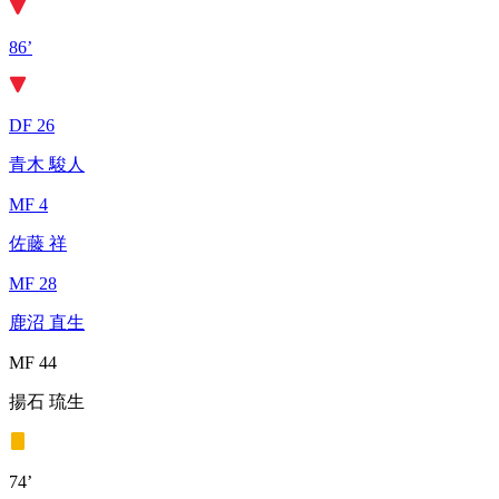
86’
DF 26
青木 駿人
MF 4
佐藤 祥
MF 28
鹿沼 直生
MF 44
揚石 琉生
74’