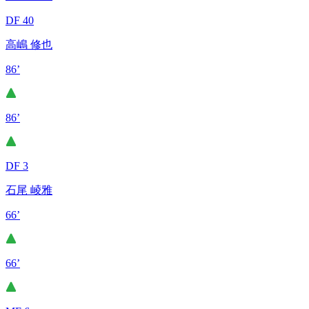
DF 40
高嶋 修也
86’
86’
DF 3
石尾 崚雅
66’
66’