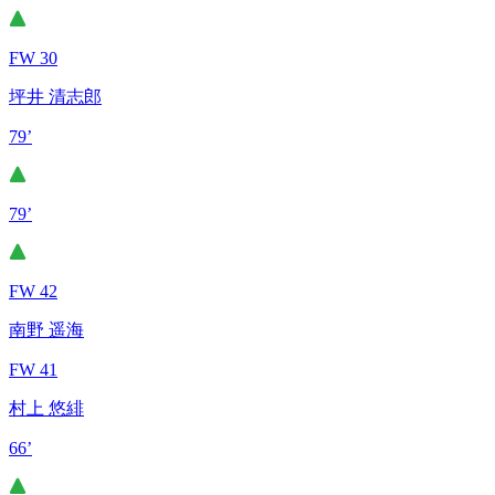
FW 30
坪井 清志郎
79’
79’
FW 42
南野 遥海
FW 41
村上 悠緋
66’