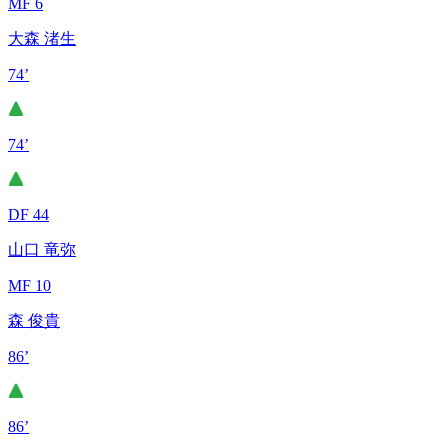
MF 6
大森 渚生
74’
74’
DF 44
山口 竜弥
MF 10
森 俊貴
86’
86’