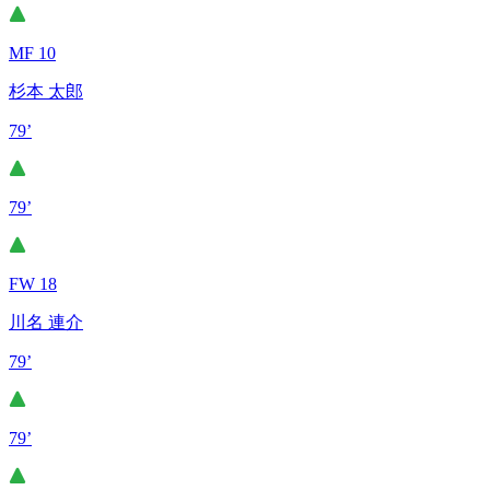
MF 10
杉本 太郎
79’
79’
FW 18
川名 連介
79’
79’