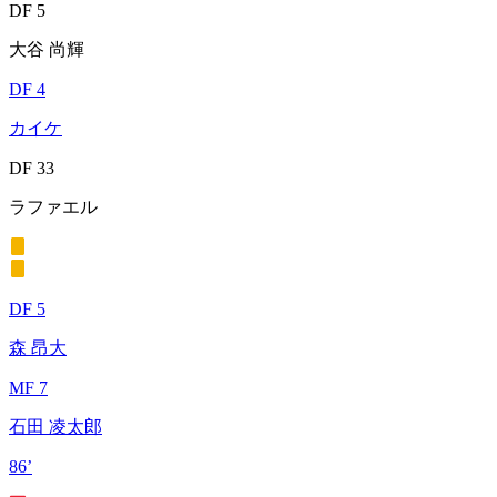
DF 5
大谷 尚輝
DF 4
カイケ
DF 33
ラファエル
DF 5
森 昂大
MF 7
石田 凌太郎
86’