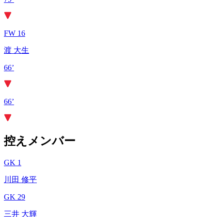
FW 16
渡 大生
66’
66’
控えメンバー
GK 1
川田 修平
GK 29
三井 大輝