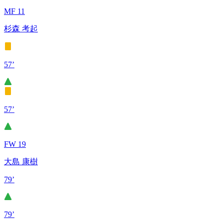
MF 11
杉森 考起
57’
57’
FW 19
大島 康樹
79’
79’