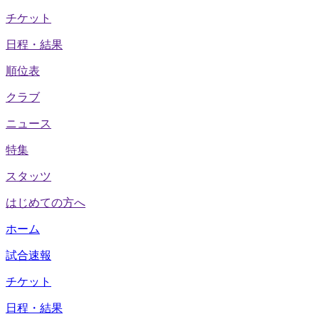
チケット
日程・結果
順位表
クラブ
ニュース
特集
スタッツ
はじめての方へ
ホーム
試合速報
チケット
日程・結果