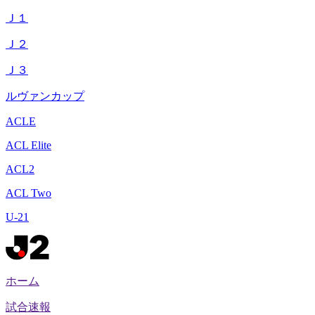
Ｊ１
Ｊ２
Ｊ３
ルヴァンカップ
ACLE
ACL Elite
ACL2
ACL Two
U-21
ホーム
試合速報