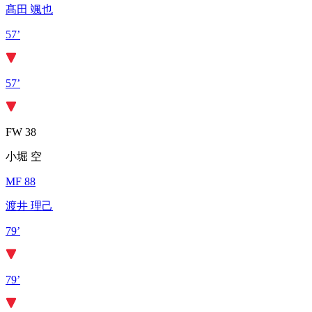
髙田 颯也
57’
57’
FW 38
小堀 空
MF 88
渡井 理己
79’
79’