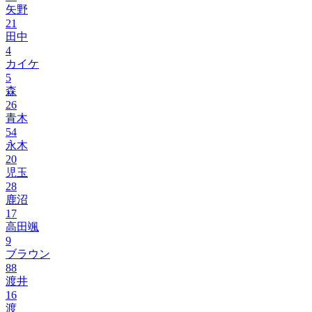
矢野
21
田中
4
カイケ
5
森
26
青木
54
永木
20
児玉
28
鹿沼
17
高田颯
9
ブラウン
88
渡井
16
渡