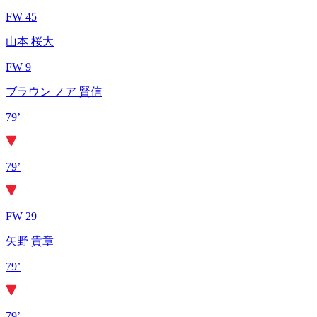
FW 45
山本 桜大
FW 9
ブラウン ノア 賢信
79’
79’
FW 29
矢野 貴章
79’
79’