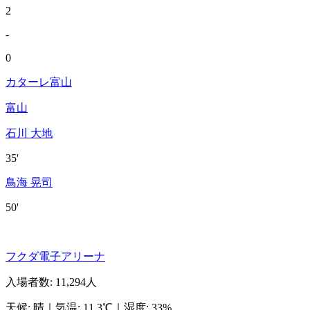
2
-
0
カターレ富山
富山
石川 大地
35'
鳥海 晃司
50'
フクダ電子アリーナ
入場者数
:
11,294人
天候
:
晴
｜
気温
:
11.3℃
｜
湿度
:
33%