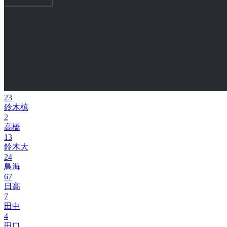
23
鈴木椋
2
高橋
13
鈴木大
24
鳥海
67
日高
7
田中
4
田口