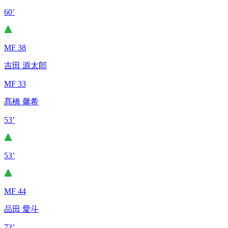
60’
MF 38
吉田 源太郎
MF 33
髙橋 馨希
53’
53’
MF 44
品田 愛斗
73’