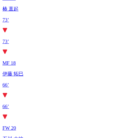
椿 直起
73’
73’
MF 18
伊藤 拓巳
66’
66’
FW 20