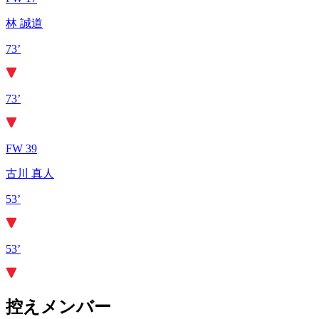
林 誠道
73’
73’
FW 39
古川 真人
53’
53’
控えメンバー