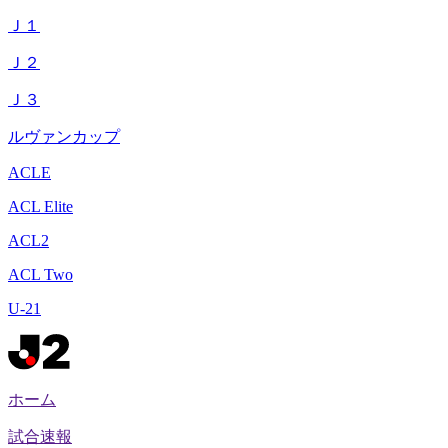
Ｊ１
Ｊ２
Ｊ３
ルヴァンカップ
ACLE
ACL Elite
ACL2
ACL Two
U-21
ホーム
試合速報