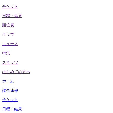
チケット
日程・結果
順位表
クラブ
ニュース
特集
スタッツ
はじめての方へ
ホーム
試合速報
チケット
日程・結果