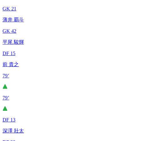
GK 21
薄井 覇斗
GK 42
平尾 駿輝
DF 15
前 貴之
79’
79’
DF 13
深澤 壯太