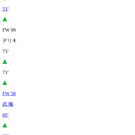
53’
FW 99
デリキ
73’
73’
FW 58
武 颯
60’