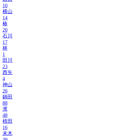
10
横山
14
椿
20
石川
17
林
1
田川
23
西矢
4
神山
26
鍋田
88
濱
48
植田
16
末木
39