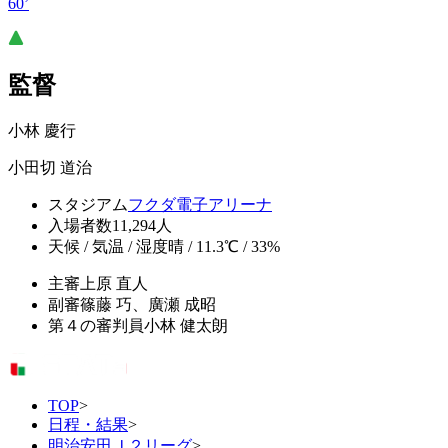
60’
監督
小林 慶行
小田切 道治
スタジアム
フクダ電子アリーナ
入場者数
11,294人
天候 / 気温 / 湿度
晴 / 11.3℃ / 33%
主審
上原 直人
副審
篠藤 巧、廣瀬 成昭
第４の審判員
小林 健太朗
TOP
>
日程・結果
>
明治安田Ｊ２リーグ
>