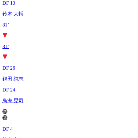
DF 13
鈴木 大輔
81’
81’
DF 26
鍋田 純志
DF 24
鳥海 晃司
DF 4