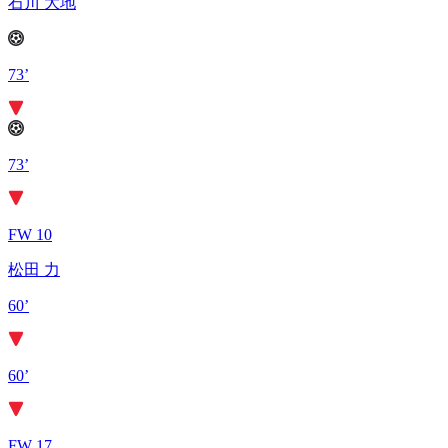
石川 大地
73’
73’
FW 10
松田 力
60’
60’
FW 17