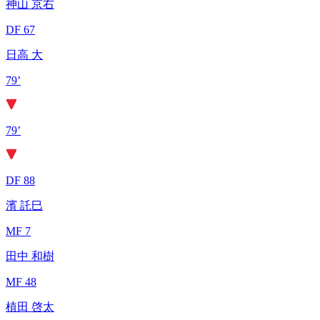
神山 京右
DF 67
日高 大
79’
79’
DF 88
濱 託巳
MF 7
田中 和樹
MF 48
植田 啓太