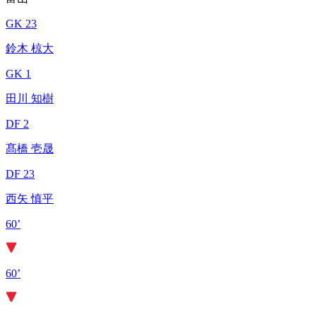
GK 23
鈴木 椋大
GK 1
田川 知樹
DF 2
髙橋 壱晟
DF 23
西矢 慎平
60’
60’