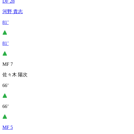
DF 28
河野 貴志
81’
81’
MF 7
佐々木 陽次
66’
66’
MF 5