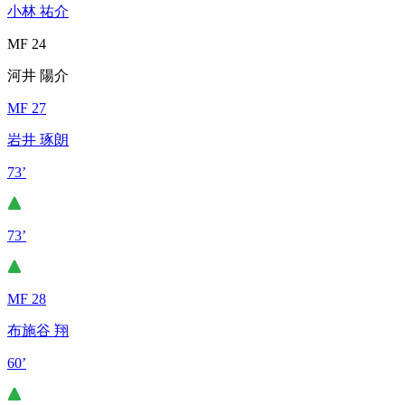
小林 祐介
MF 24
河井 陽介
MF 27
岩井 琢朗
73’
73’
MF 28
布施谷 翔
60’