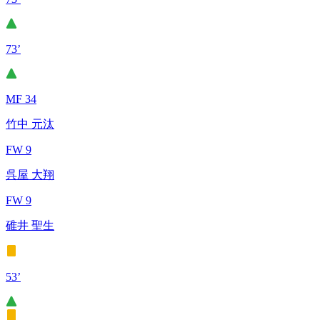
73’
MF 34
竹中 元汰
FW 9
呉屋 大翔
FW 9
碓井 聖生
53’