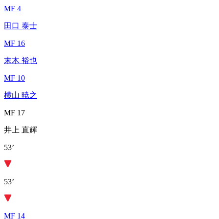
MF 4
田口 泰士
MF 16
末木 裕也
MF 10
横山 暁之
MF 17
井上 直輝
53’
53’
MF 14