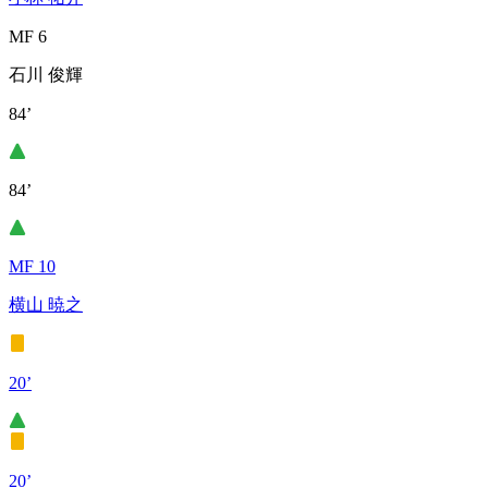
MF 6
石川 俊輝
84’
84’
MF 10
横山 暁之
20’
20’