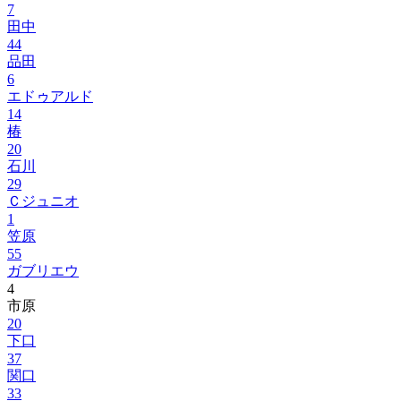
7
田中
44
品田
6
エドゥアルド
14
椿
20
石川
29
Ｃジュニオ
1
笠原
55
ガブリエウ
4
市原
20
下口
37
関口
33