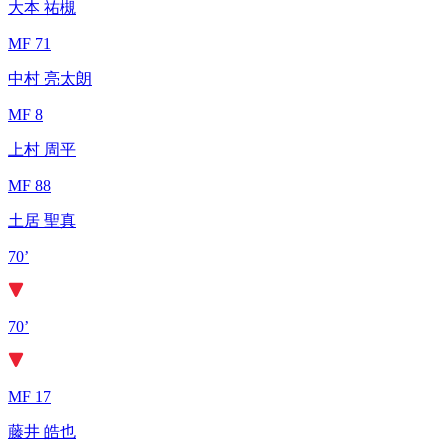
大本 祐槻
MF 71
中村 亮太朗
MF 8
上村 周平
MF 88
土居 聖真
70’
70’
MF 17
藤井 皓也