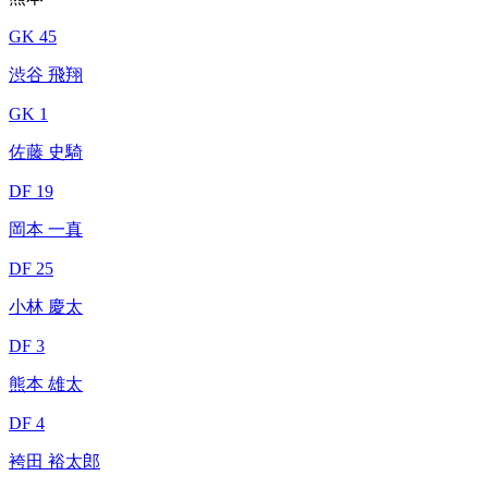
GK 45
渋谷 飛翔
GK 1
佐藤 史騎
DF 19
岡本 一真
DF 25
小林 慶太
DF 3
熊本 雄太
DF 4
袴田 裕太郎