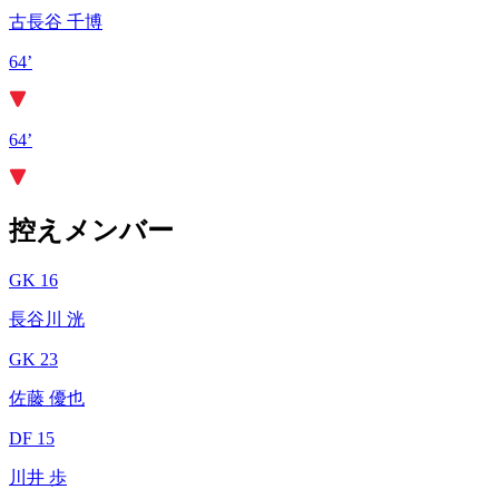
古長谷 千博
64’
64’
控えメンバー
GK 16
長谷川 洸
GK 23
佐藤 優也
DF 15
川井 歩