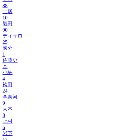
88
土居
10
氣田
90
ディサロ
25
國分
1
佐藤史
25
小林
4
袴田
24
李泰河
9
大本
8
上村
6
岩下
17