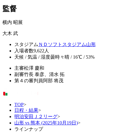
監督
横内 昭展
大木 武
スタジアム
ＮＤソフトスタジアム山形
入場者数
9,622人
天候 / 気温 / 湿度
曇時々晴 / 16℃ / 53%
主審
松澤 慶和
副審
竹長 泰彦、清水 拓
第４の審判員
阿部 将茂
TOP
>
日程・結果
>
明治安田Ｊ２リーグ
>
山形 vs 熊本 (2025年10月19日)
>
ラインナップ