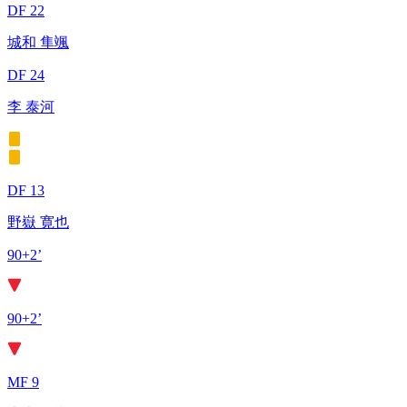
DF 22
城和 隼颯
DF 24
李 泰河
DF 13
野嶽 寛也
90+2’
90+2’
MF 9