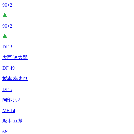
90+2’
90+2’
DF 3
大西 遼太郎
DF 49
坂本 稀吏也
DF 5
阿部 海斗
MF 14
坂本 亘基
66’