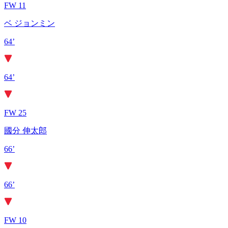
FW 11
ベ ジョンミン
64’
64’
FW 25
國分 伸太郎
66’
66’
FW 10