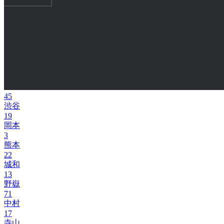
45
渋谷
19
岡本
3
熊本
22
城和
13
野嶽
71
中村
17
寺山