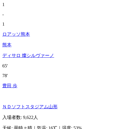
1
-
1
ロアッソ熊本
熊本
ディサロ 燦シルヴァーノ
65'
78'
豊田 歩
ＮＤソフトスタジアム山形
入場者数
:
9,622人
天候
:
曇時々晴
｜
気温
:
16℃
｜
湿度
:
53%