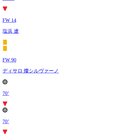
FW 14
塩浜 遼
FW 90
ディサロ 燦シルヴァーノ
70’
70’