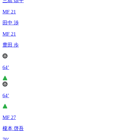
三島 頌平
MF 21
田中 渉
MF 21
豊田 歩
64’
64’
MF 27
榎本 啓吾
70’