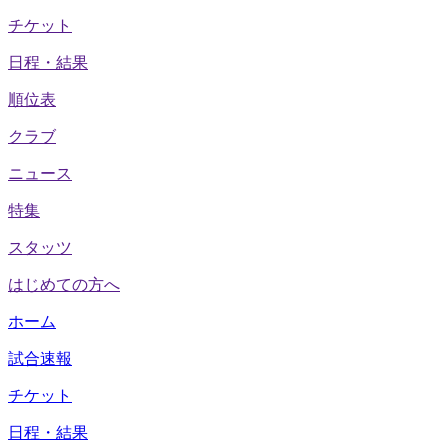
チケット
日程・結果
順位表
クラブ
ニュース
特集
スタッツ
はじめての方へ
ホーム
試合速報
チケット
日程・結果