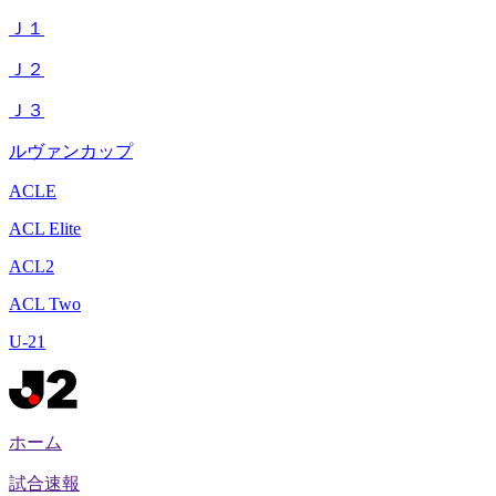
Ｊ１
Ｊ２
Ｊ３
ルヴァンカップ
ACLE
ACL Elite
ACL2
ACL Two
U-21
ホーム
試合速報