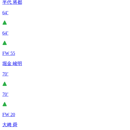
半代 将都
64’
64’
FW 55
堀金 峻明
70’
70’
FW 20
大﨑 舜