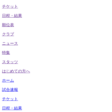
チケット
日程・結果
順位表
クラブ
ニュース
特集
スタッツ
はじめての方へ
ホーム
試合速報
チケット
日程・結果