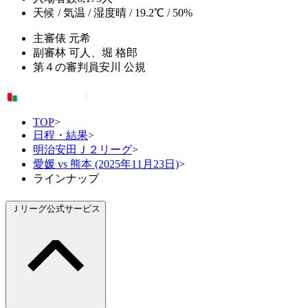
天候 / 気温 / 湿度
晴 / 19.2℃ / 50%
主審
俵 元希
副審
林 可人、堀 格郎
第４の審判員
安川 公規
TOP
>
日程・結果
>
明治安田Ｊ２リーグ
>
愛媛 vs 熊本 (2025年11月23日)
>
ラインナップ
Ｊリーグ公式サービス