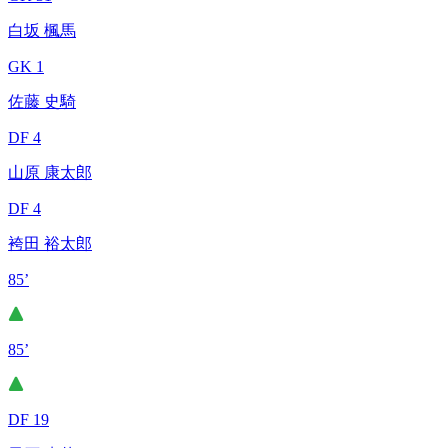
白坂 楓馬
GK 1
佐藤 史騎
DF 4
山原 康太郎
DF 4
袴田 裕太郎
85’
85’
DF 19