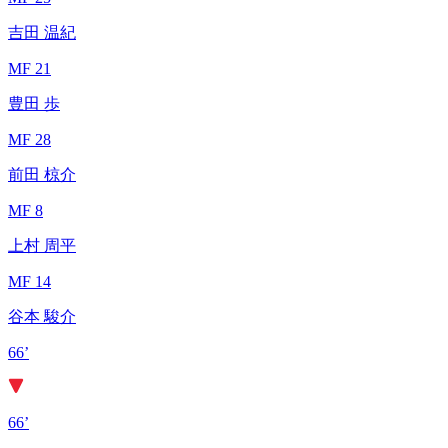
吉田 温紀
MF 21
豊田 歩
MF 28
前田 椋介
MF 8
上村 周平
MF 14
谷本 駿介
66’
66’