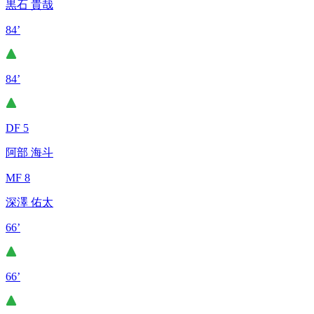
黒石 貴哉
84’
84’
DF 5
阿部 海斗
MF 8
深澤 佑太
66’
66’