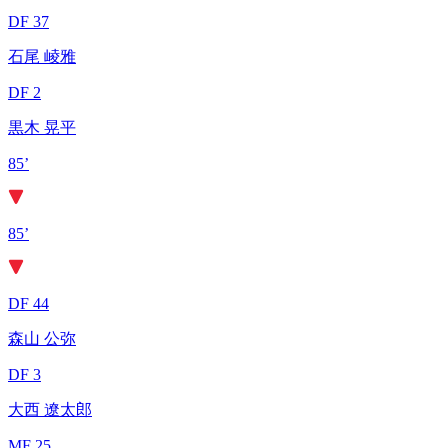
DF 37
石尾 崚雅
DF 2
黒木 晃平
85’
85’
DF 44
森山 公弥
DF 3
大西 遼太郎
MF 25