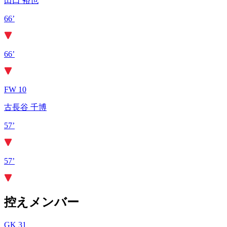
田口 裕也
66’
66’
FW 10
古長谷 千博
57’
57’
控えメンバー
GK 31