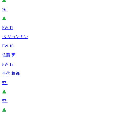
76’
FW 11
ベ ジョンミン
FW 10
佐藤 亮
FW 18
半代 将都
57’
57’