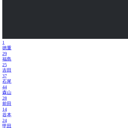
1
徳重
29
福島
25
吉田
37
石尾
44
森山
28
前田
14
谷本
24
甲田