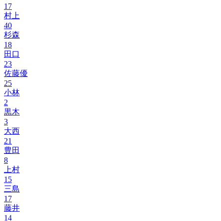
17
村上
40
杉森
18
田口
23
佐藤優
25
小林
2
黒木
3
大西
21
豊田
8
上村
15
三島
17
藤井
14