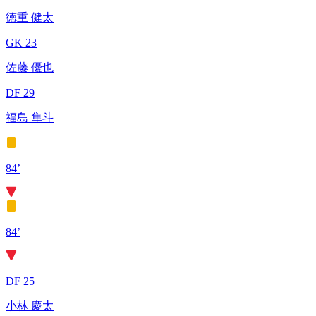
徳重 健太
GK 23
佐藤 優也
DF 29
福島 隼斗
84’
84’
DF 25
小林 慶太