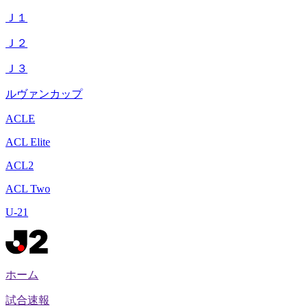
Ｊ１
Ｊ２
Ｊ３
ルヴァンカップ
ACLE
ACL Elite
ACL2
ACL Two
U-21
ホーム
試合速報