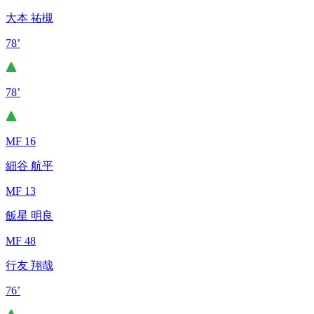
大本 祐槻
78’
78’
MF 16
細谷 航平
MF 13
飯星 明良
MF 48
行友 翔哉
76’