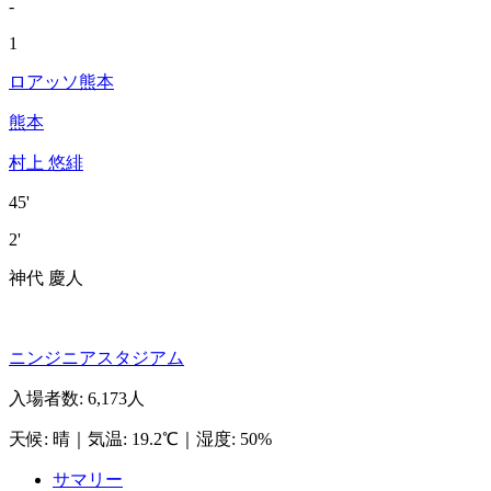
-
1
ロアッソ熊本
熊本
村上 悠緋
45'
2'
神代 慶人
ニンジニアスタジアム
入場者数
:
6,173人
天候
:
晴
｜
気温
:
19.2℃
｜
湿度
:
50%
サマリー