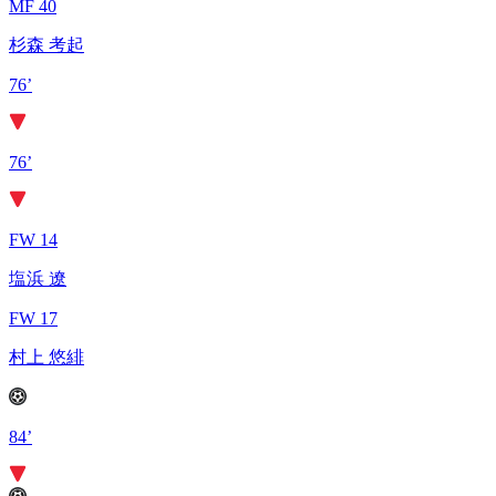
MF 40
杉森 考起
76’
76’
FW 14
塩浜 遼
FW 17
村上 悠緋
84’