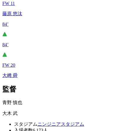
FW 11
藤原 悠汰
84’
84’
FW 20
大﨑 舜
監督
青野 慎也
大木 武
スタジアム
ニンジニアスタジアム
入場者数
6,173人