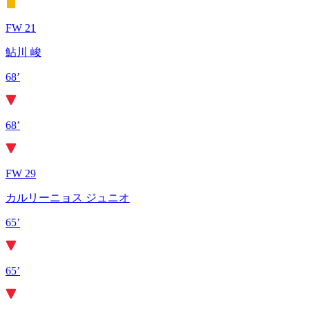
FW 21
鮎川 峻
68’
68’
FW 29
カルリーニョス ジュニオ
65’
65’