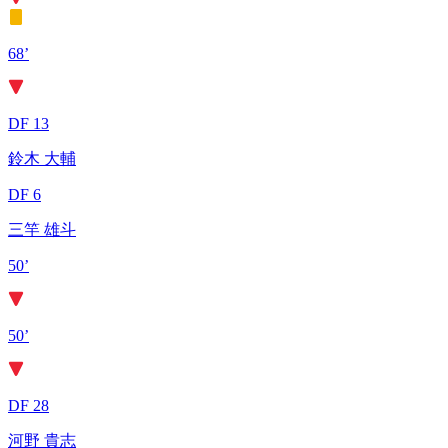
68’
DF 13
鈴木 大輔
DF 6
三竿 雄斗
50’
50’
DF 28
河野 貴志