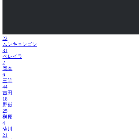
22
ムンキョンゴン
31
ペレイラ
2
岡本
6
三竿
44
吉田
18
野嶽
25
榊原
4
薩川
21