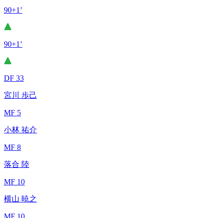
90+1’
90+1’
DF 33
宮川 歩己
MF 5
小林 祐介
MF 8
落合 陸
MF 10
横山 暁之
MF 10