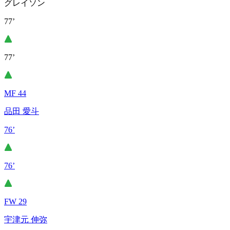
グレイソン
77’
77’
MF 44
品田 愛斗
76’
76’
FW 29
宇津元 伸弥