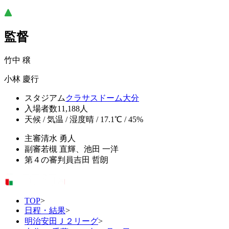
監督
竹中 穣
小林 慶行
スタジアム
クラサスドーム大分
入場者数
11,188人
天候 / 気温 / 湿度
晴 / 17.1℃ / 45%
主審
清水 勇人
副審
若槻 直輝、池田 一洋
第４の審判員
吉田 哲朗
TOP
>
日程・結果
>
明治安田Ｊ２リーグ
>