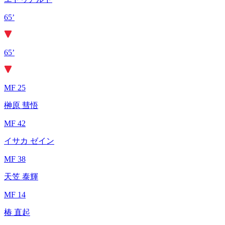
65’
65’
MF 25
榊原 彗悟
MF 42
イサカ ゼイン
MF 38
天笠 泰輝
MF 14
椿 直起