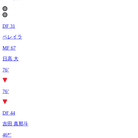
DF 31
ペレイラ
MF 67
日高 大
76’
76’
DF 44
吉田 真那斗
46*’