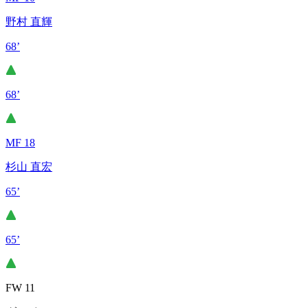
野村 直輝
68’
68’
MF 18
杉山 直宏
65’
65’
FW 11