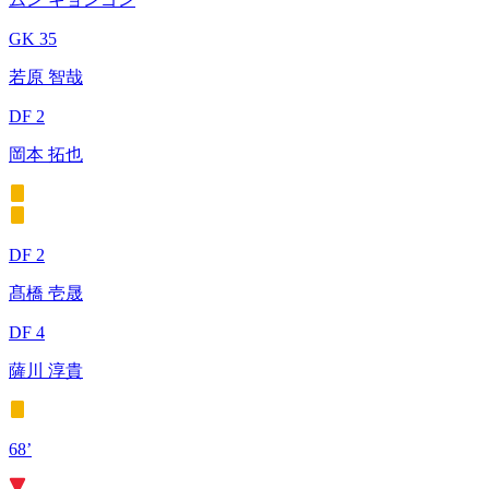
GK 35
若原 智哉
DF 2
岡本 拓也
DF 2
髙橋 壱晟
DF 4
薩川 淳貴
68’