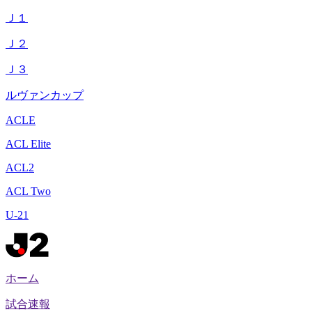
Ｊ１
Ｊ２
Ｊ３
ルヴァンカップ
ACLE
ACL Elite
ACL2
ACL Two
U-21
ホーム
試合速報