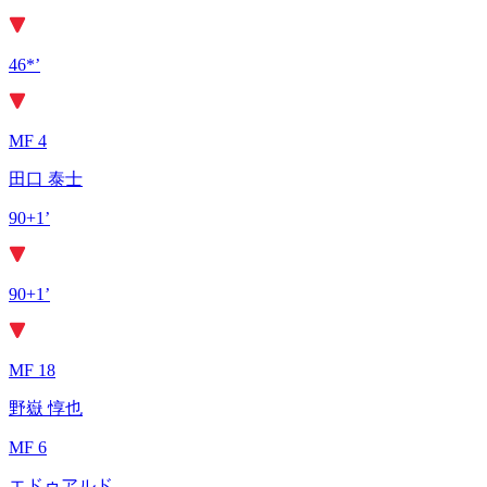
46*’
MF 4
田口 泰士
90+1’
90+1’
MF 18
野嶽 惇也
MF 6
エドゥアルド