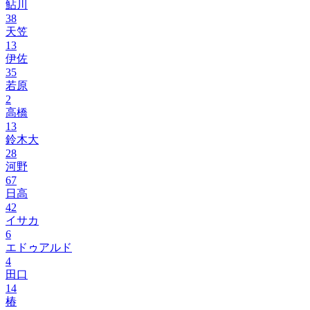
鮎川
38
天笠
13
伊佐
35
若原
2
高橋
13
鈴木大
28
河野
67
日高
42
イサカ
6
エドゥアルド
4
田口
14
椿