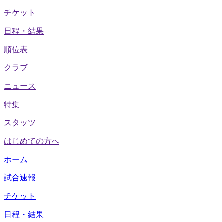
チケット
日程・結果
順位表
クラブ
ニュース
特集
スタッツ
はじめての方へ
ホーム
試合速報
チケット
日程・結果