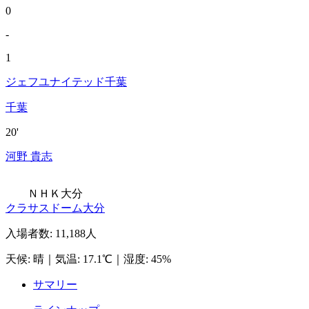
0
-
1
ジェフユナイテッド千葉
千葉
20'
河野 貴志
ＮＨＫ大分
クラサスドーム大分
入場者数
:
11,188人
天候
:
晴
｜
気温
:
17.1℃
｜
湿度
:
45%
サマリー