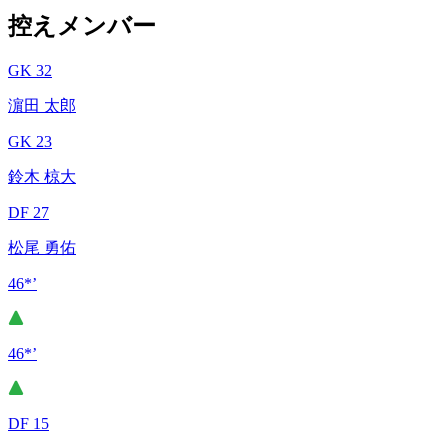
控えメンバー
GK 32
濵田 太郎
GK 23
鈴木 椋大
DF 27
松尾 勇佑
46*’
46*’
DF 15