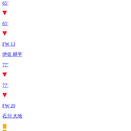
65’
65’
FW 13
伊佐 耕平
77’
77’
FW 20
石川 大地