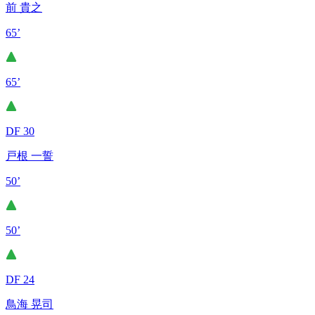
前 貴之
65’
65’
DF 30
戸根 一誓
50’
50’
DF 24
鳥海 晃司