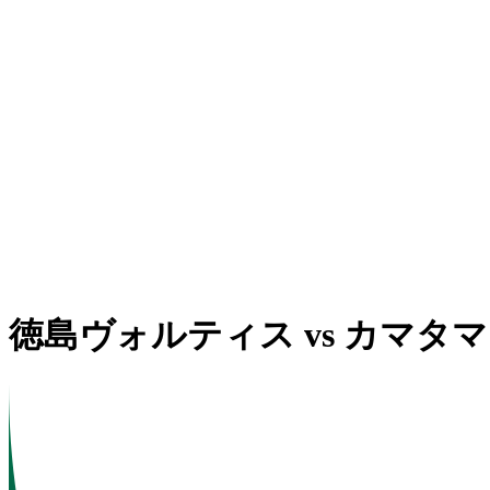
徳島ヴォルティス
vs
カマタマ