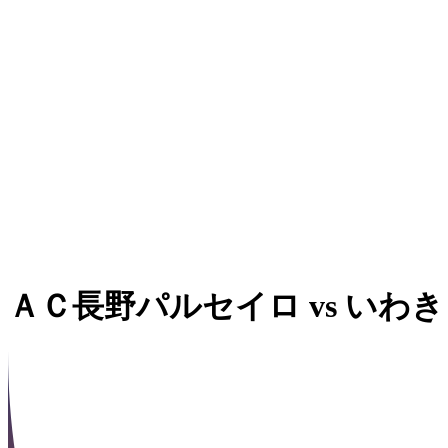
ＡＣ長野パルセイロ
vs
いわき