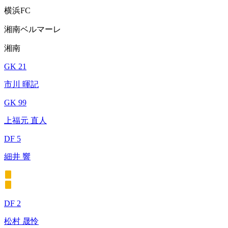
横浜FC
湘南ベルマーレ
湘南
GK 21
市川 暉記
GK 99
上福元 直人
DF 5
細井 響
DF 2
松村 晟怜