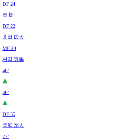
DF 24
秦 樹
DF 22
蓑田 広大
MF 20
村田 透馬
46’
46’
DF 55
岡庭 愁人
77’