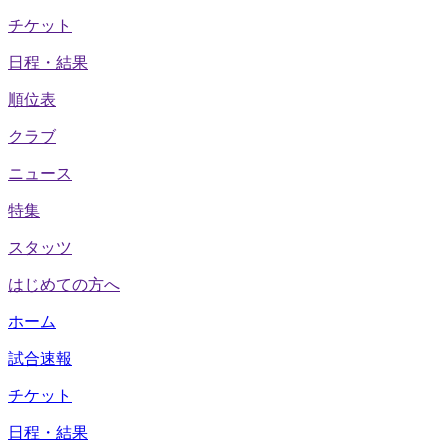
チケット
日程・結果
順位表
クラブ
ニュース
特集
スタッツ
はじめての方へ
ホーム
試合速報
チケット
日程・結果