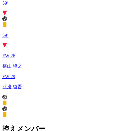
59’
59’
FW 26
横山 暁之
FW 29
渡邊 啓吾
控えメンバー