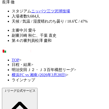
長澤 徹
スタジアム
ニッパツ三ツ沢球技場
入場者数
9,684人
天候 / 気温 / 湿度
晴れのち曇り / 18.6℃ / 47%
主審
中川 愛斗
副審
川崎 秋仁、千葉 直史
第４の審判員
松澤 慶和
TOP
>
日程・結果
>
明治安田Ｊ２・Ｊ３百年構想リーグ
>
横浜FC vs 湘南 (2026年3月28日)
>
ラインナップ
Ｊリーグ公式サービス