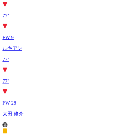
77’
FW 9
ルキアン
77’
77’
FW 28
太田 修介