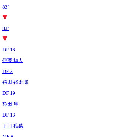
83’
83’
DF 16
伊藤 槙人
DF 3
袴田 裕太郎
DF 19
杉田 隼
DF 13
下口 稚葉
MF 8