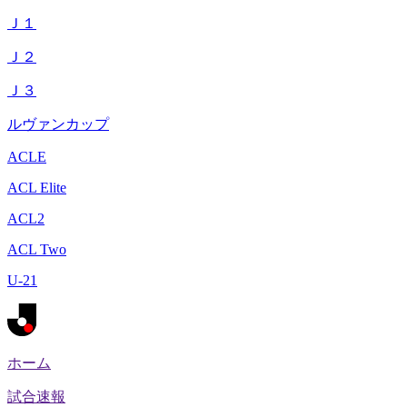
Ｊ１
Ｊ２
Ｊ３
ルヴァンカップ
ACLE
ACL Elite
ACL2
ACL Two
U-21
ホーム
試合速報