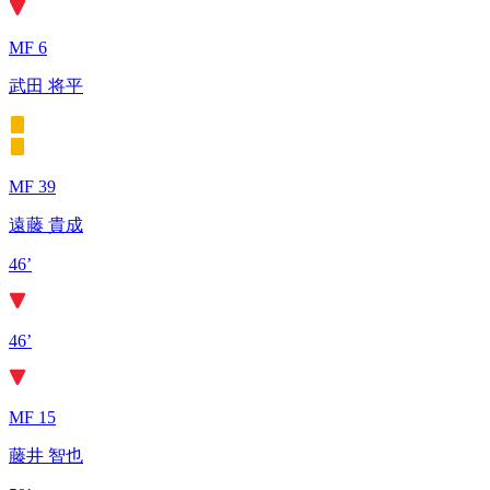
MF 6
武田 将平
MF 39
遠藤 貴成
46’
46’
MF 15
藤井 智也