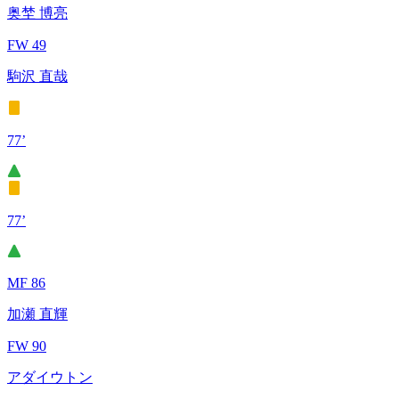
奥埜 博亮
FW 49
駒沢 直哉
77’
77’
MF 86
加瀬 直輝
FW 90
アダイウトン