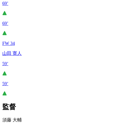
69’
69’
FW 34
山田 寛人
59’
59’
監督
須藤 大輔