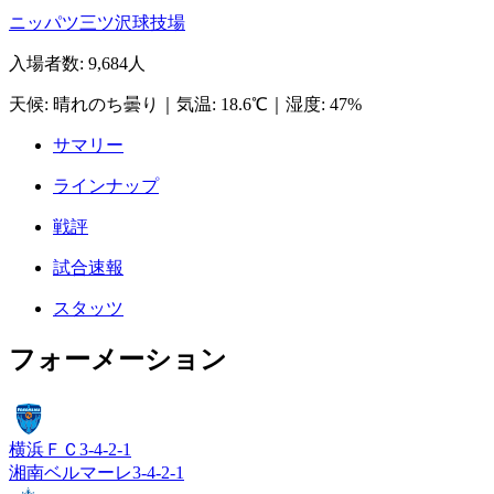
ニッパツ三ツ沢球技場
入場者数
:
9,684人
天候
:
晴れのち曇り
｜
気温
:
18.6℃
｜
湿度
:
47%
サマリー
ラインナップ
戦評
試合速報
スタッツ
フォーメーション
横浜ＦＣ
3-4-2-1
湘南ベルマーレ
3-4-2-1