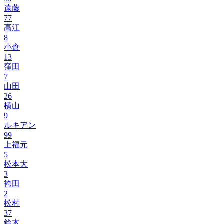
遠藤
77
髙江
8
小倉
13
窪田
7
山田
26
横山
9
ルキアン
99
上福元
5
松本大
3
袴田
2
松村
37
鈴木