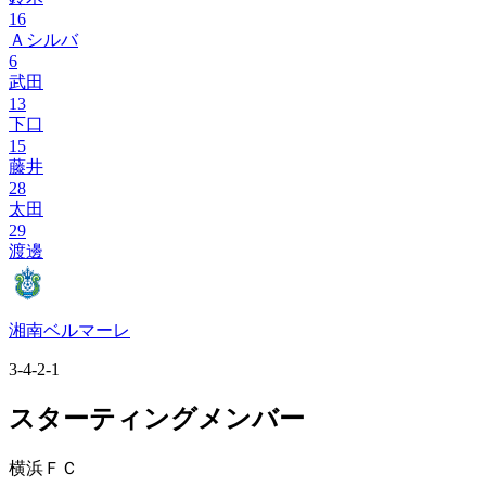
16
Ａシルバ
6
武田
13
下口
15
藤井
28
太田
29
渡邊
湘南ベルマーレ
3-4-2-1
スターティングメンバー
横浜ＦＣ