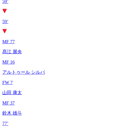
59’
59’
MF 77
髙江 麗央
MF 16
アルトゥール シルバ
FW 7
山田 康太
MF 37
鈴木 雄斗
77’