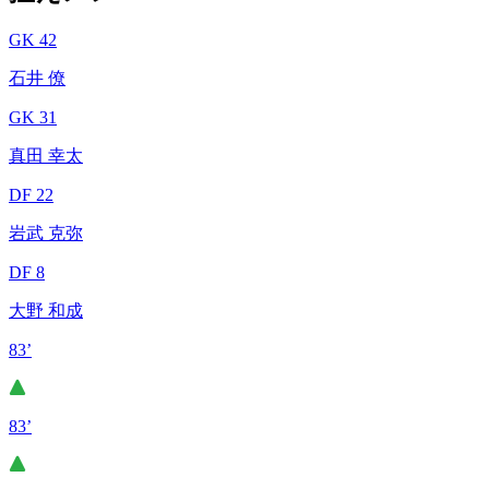
GK 42
石井 僚
GK 31
真田 幸太
DF 22
岩武 克弥
DF 8
大野 和成
83’
83’