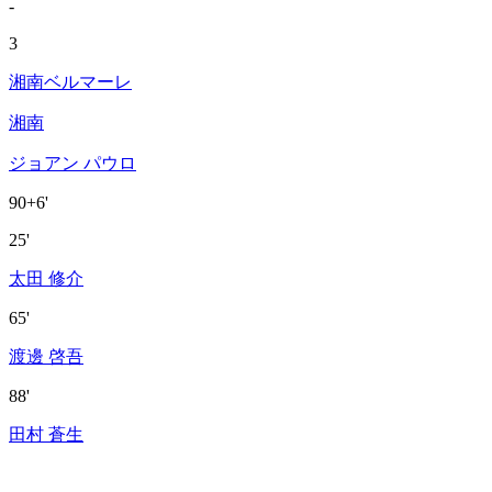
-
3
湘南ベルマーレ
湘南
ジョアン パウロ
90+6'
25'
太田 修介
65'
渡邊 啓吾
88'
田村 蒼生