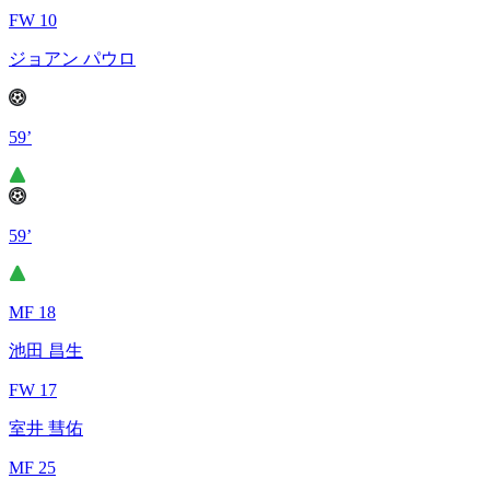
FW 10
ジョアン パウロ
59’
59’
MF 18
池田 昌生
FW 17
室井 彗佑
MF 25