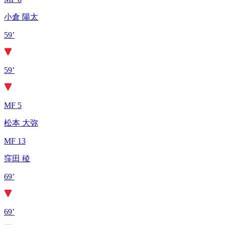
小倉 陽太
59’
59’
MF 5
松本 大弥
MF 13
窪田 稜
69’
69’