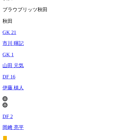
ブラウブリッツ秋田
秋田
GK 21
市川 暉記
GK 1
山田 元気
DF 16
伊藤 槙人
DF 2
岡﨑 亮平