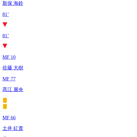
新保 海鈴
81’
81’
MF 10
佐藤 大樹
MF 77
髙江 麗央
MF 66
土井 紅貴