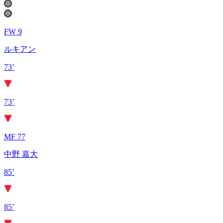
FW 9
ルキアン
73’
73’
MF 77
中野 嘉大
85’
85’