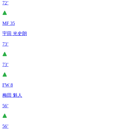
72’
MF 35
宇田 光史朗
73’
73’
FW 8
梅田 魁人
56’
56’