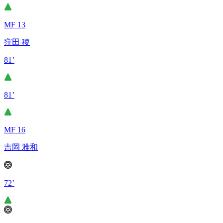
MF 13
窪田 稜
81’
81’
MF 16
吉岡 雅和
72’