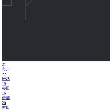
21
市川
22
岩武
19
杉田
16
伊藤
20
村田