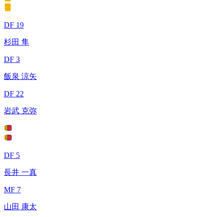
DF 19
杉田 隼
DF 3
飯泉 涼矢
DF 22
岩武 克弥
DF 5
長井 一真
MF 7
山田 康太