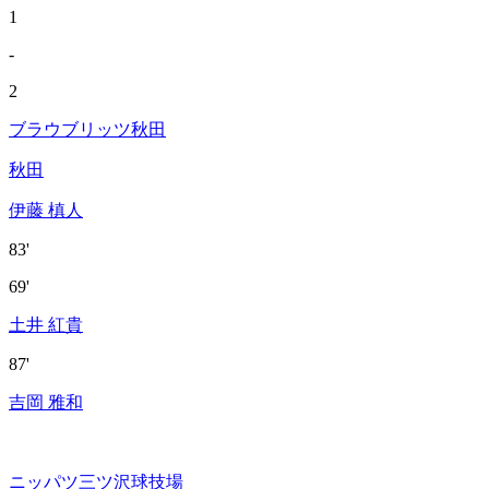
1
-
2
ブラウブリッツ秋田
秋田
伊藤 槙人
83'
69'
土井 紅貴
87'
吉岡 雅和
ニッパツ三ツ沢球技場