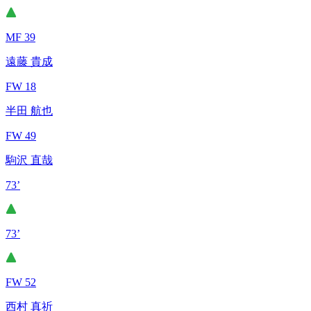
MF 39
遠藤 貴成
FW 18
半田 航也
FW 49
駒沢 直哉
73’
73’
FW 52
西村 真祈