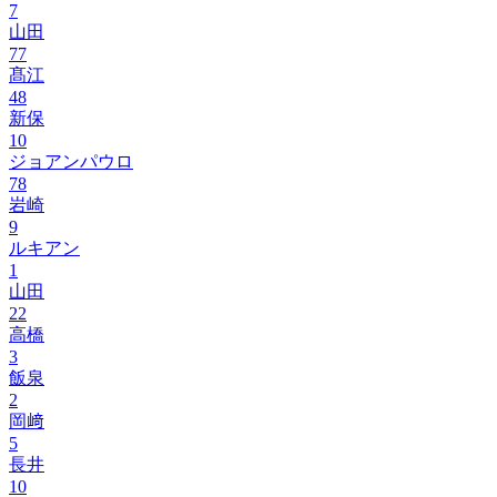
7
山田
77
髙江
48
新保
10
ジョアンパウロ
78
岩崎
9
ルキアン
1
山田
22
高橋
3
飯泉
2
岡﨑
5
長井
10