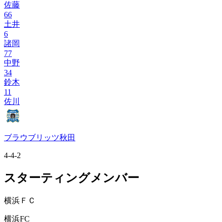
佐藤
66
土井
6
諸岡
77
中野
34
鈴木
11
佐川
ブラウブリッツ秋田
4-4-2
スターティングメンバー
横浜ＦＣ
横浜FC