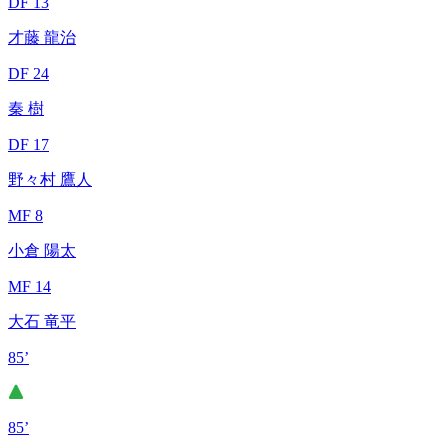
DF 13
才藤 龍治
DF 24
秦 樹
DF 17
野々村 鷹人
MF 8
小倉 陽太
MF 14
大石 竜平
85’
85’