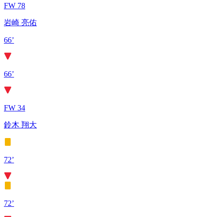
FW 78
岩崎 亮佑
66’
66’
FW 34
鈴木 翔大
72’
72’