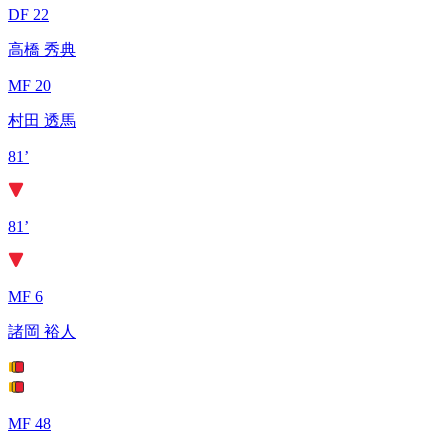
DF 22
高橋 秀典
MF 20
村田 透馬
81’
81’
MF 6
諸岡 裕人
MF 48