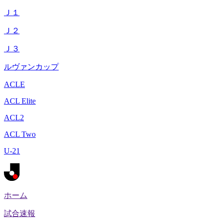
Ｊ１
Ｊ２
Ｊ３
ルヴァンカップ
ACLE
ACL Elite
ACL2
ACL Two
U-21
ホーム
試合速報