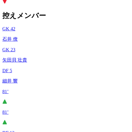
控えメンバー
GK 42
石井 僚
GK 23
矢田貝 壮貴
DF 5
細井 響
81’
81’