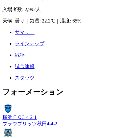
入場者数
:
2,992人
天候
:
曇り
｜
気温
:
22.2℃
｜
湿度
:
65%
サマリー
ラインナップ
戦評
試合速報
スタッツ
フォーメーション
横浜ＦＣ
3-4-2-1
ブラウブリッツ秋田
4-4-2