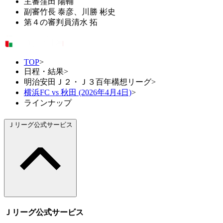
主審
窪田 陽輔
副審
竹長 泰彦、川勝 彬史
第４の審判員
清水 拓
TOP
>
日程・結果
>
明治安田Ｊ２・Ｊ３百年構想リーグ
>
横浜FC vs 秋田 (2026年4月4日)
>
ラインナップ
Ｊリーグ公式サービス
Ｊリーグ公式サービス