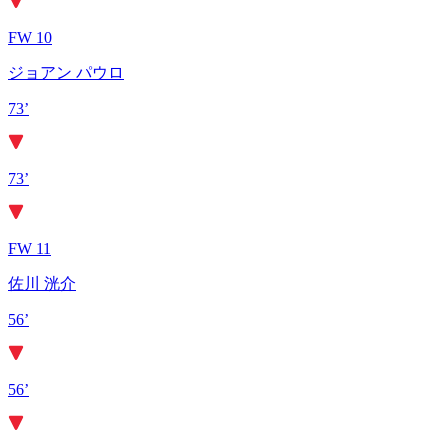
FW 10
ジョアン パウロ
73’
73’
FW 11
佐川 洸介
56’
56’