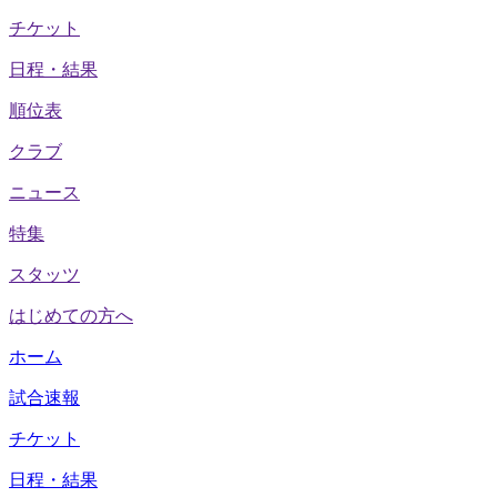
チケット
日程・結果
順位表
クラブ
ニュース
特集
スタッツ
はじめての方へ
ホーム
試合速報
チケット
日程・結果