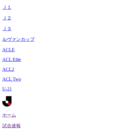
Ｊ１
Ｊ２
Ｊ３
ルヴァンカップ
ACLE
ACL Elite
ACL2
ACL Two
U-21
ホーム
試合速報