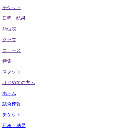
チケット
日程・結果
順位表
クラブ
ニュース
特集
スタッツ
はじめての方へ
ホーム
試合速報
チケット
日程・結果