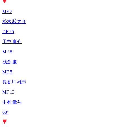
MF 7
松木 駿之介
DF 25
田中 康介
MF 8
浅倉 廉
MF 5
長谷川 雄志
MF 13
中村 優斗
68’