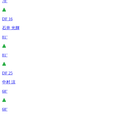
78’
DF 16
石井 光輝
81’
81’
DF 25
中村 涼
68’
68’