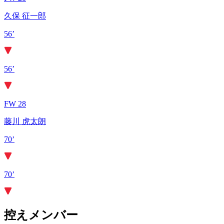
久保 征一郎
56’
56’
FW 28
藤川 虎太朗
70’
70’
控えメンバー