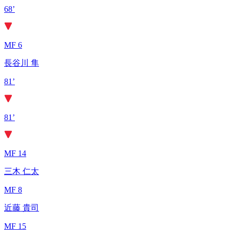
68’
MF 6
長谷川 隼
81’
81’
MF 14
三木 仁太
MF 8
近藤 貴司
MF 15