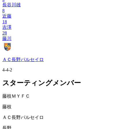
長谷川雄
8
近藤
18
吉澤
28
藤川
ＡＣ長野パルセイロ
4-4-2
スターティングメンバー
藤枝ＭＹＦＣ
藤枝
ＡＣ長野パルセイロ
長野