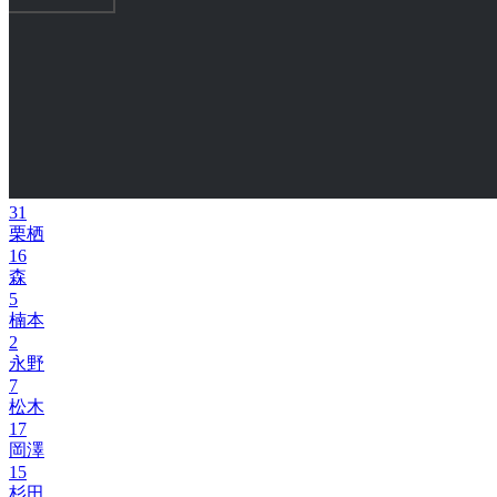
31
栗栖
16
森
5
楠本
2
永野
7
松木
17
岡澤
15
杉田