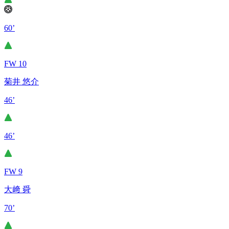
60’
FW 10
菊井 悠介
46’
46’
FW 9
大﨑 舜
70’