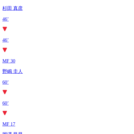
杉田 真彦
46’
46’
MF 30
野嶋 圭人
60’
60’
MF 17