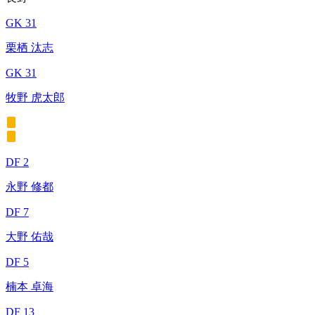
GK 31
栗栖 汰志
GK 31
牧野 虎太郎
DF 2
永野 修都
DF 7
大野 佑哉
DF 5
楠本 卓海
DF 13