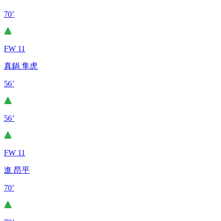
70’
FW 11
真鍋 隼虎
56’
56’
FW 11
進 昂平
70’