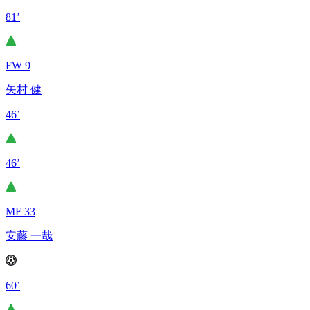
81’
FW 9
矢村 健
46’
46’
MF 33
安藤 一哉
60’