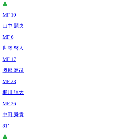
MF 10
山中 麗央
MF 6
世瀬 啓人
MF 17
忽那 喬司
MF 23
梶川 諒太
MF 26
中田 舜貴
81’