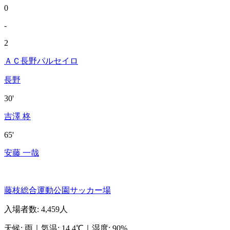
0
-
2
ＡＣ長野パルセイロ
長野
30'
吉澤 柊
65'
安藤 一哉
藤枝総合運動公園サッカー場
入場者数
:
4,459人
天候
:
雨
｜
気温
:
14.4℃
｜
湿度
:
90%