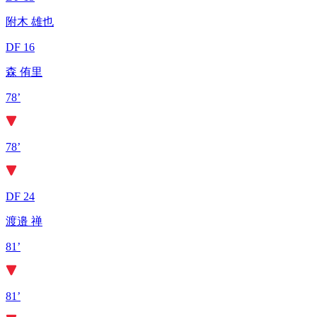
附木 雄也
DF 16
森 侑里
78’
78’
DF 24
渡邉 禅
81’
81’