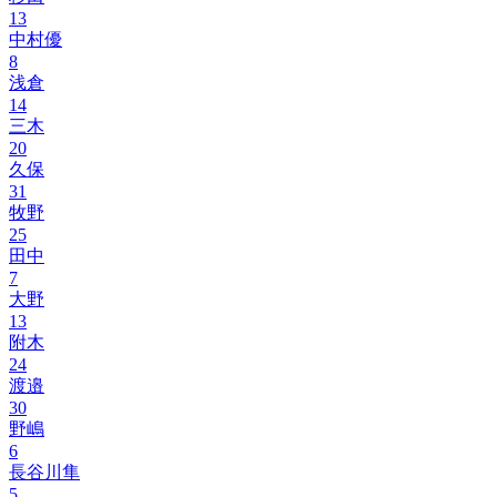
13
中村優
8
浅倉
14
三木
20
久保
31
牧野
25
田中
7
大野
13
附木
24
渡邉
30
野嶋
6
長谷川隼
5