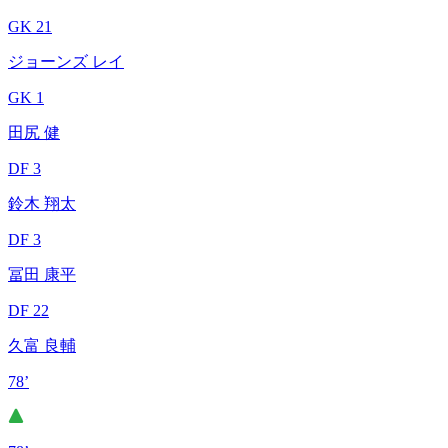
GK 21
ジョーンズ レイ
GK 1
田尻 健
DF 3
鈴木 翔太
DF 3
冨田 康平
DF 22
久富 良輔
78’