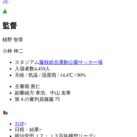
70’
監督
槙野 智章
小林 伸二
スタジアム
藤枝総合運動公園サッカー場
入場者数
4,459人
天候 / 気温 / 湿度
雨 / 14.4℃ / 90%
主審
堀 善仁
副審
緒方 孝浩、中山 友希
第４の審判員
篠藤 巧
TOP
>
日程・結果
>
明治安田Ｊ２・Ｊ３百年構想リーグ
>