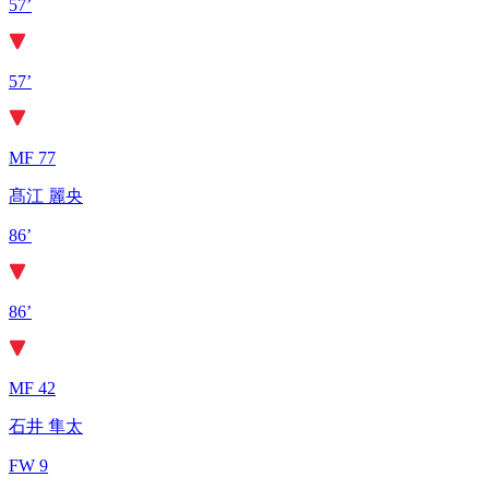
57’
57’
MF 77
髙江 麗央
86’
86’
MF 42
石井 隼太
FW 9