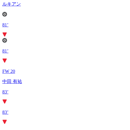
ルキアン
81’
81’
FW 20
中田 有祐
83’
83’