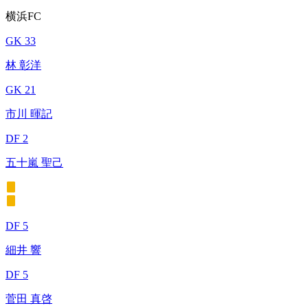
横浜FC
GK 33
林 彰洋
GK 21
市川 暉記
DF 2
五十嵐 聖己
DF 5
細井 響
DF 5
菅田 真啓