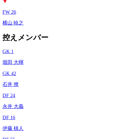
FW 26
横山 暁之
控えメンバー
GK 1
堀田 大暉
GK 42
石井 僚
DF 24
永井 大義
DF 16
伊藤 槙人