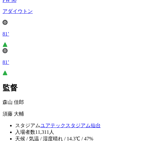
FW 90
アダイウトン
81’
81’
監督
森山 佳郎
須藤 大輔
スタジアム
ユアテックスタジアム仙台
入場者数
11,311人
天候 / 気温 / 湿度
晴れ / 14.3℃ / 47%