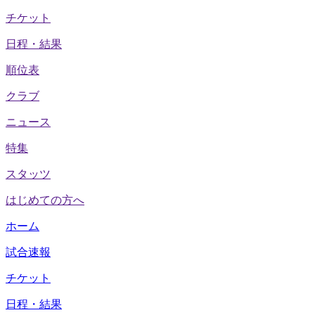
チケット
日程・結果
順位表
クラブ
ニュース
特集
スタッツ
はじめての方へ
ホーム
試合速報
チケット
日程・結果