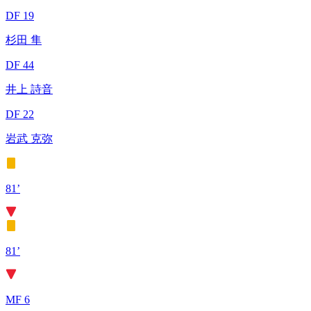
DF 19
杉田 隼
DF 44
井上 詩音
DF 22
岩武 克弥
81’
81’
MF 6