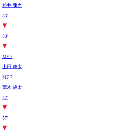
松井 蓮之
83’
83’
MF 7
山田 康太
MF 7
荒木 駿太
57’
57’