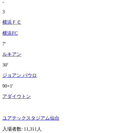
-
3
横浜ＦＣ
横浜FC
7'
ルキアン
30'
ジョアン パウロ
90+1'
アダイウトン
ユアテックスタジアム仙台
入場者数
:
11,311人