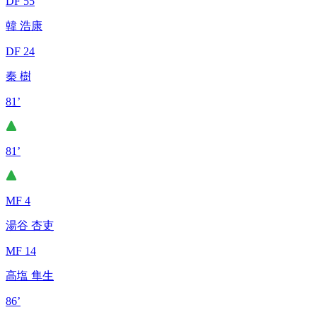
DF 55
韓 浩康
DF 24
秦 樹
81’
81’
MF 4
湯谷 杏吏
MF 14
高塩 隼生
86’