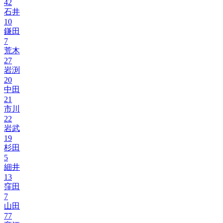
42
石井
10
鎌田
7
荒木
27
岩渕
20
中田
21
市川
22
岩武
19
杉田
5
細井
13
窪田
7
山田
77