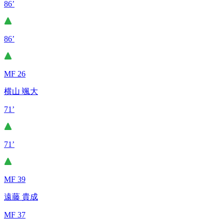
86’
86’
MF 26
横山 颯大
71’
71’
MF 39
遠藤 貴成
MF 37