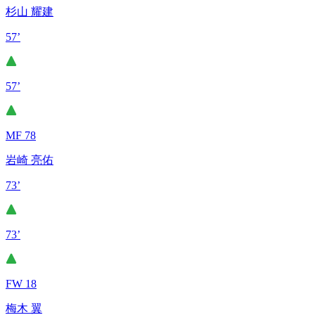
杉山 耀建
57’
57’
MF 78
岩崎 亮佑
73’
73’
FW 18
梅木 翼