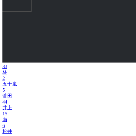
33
林
2
五十嵐
5
菅田
44
井上
15
南
6
松井