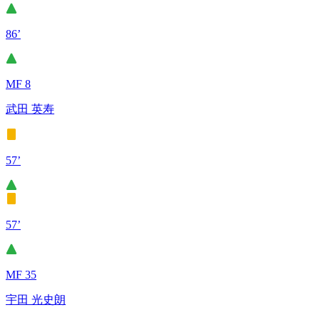
86’
MF 8
武田 英寿
57’
57’
MF 35
宇田 光史朗