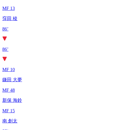
MF 13
窪田 稜
86’
86’
MF 10
鎌田 大夢
MF 48
新保 海鈴
MF 15
南 創太