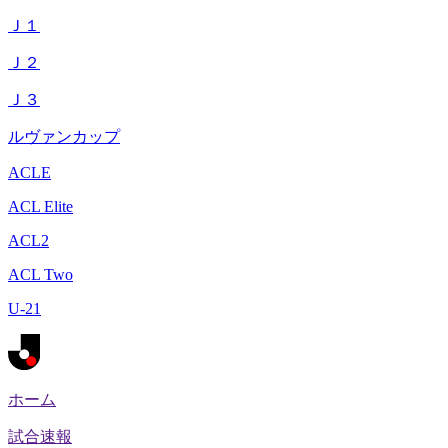
Ｊ１
Ｊ２
Ｊ３
ルヴァンカップ
ACLE
ACL Elite
ACL2
ACL Two
U-21
ホーム
試合速報