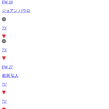
FW 10
ジョアン パウロ
73’
73’
FW 27
岩渕 弘人
71’
71’