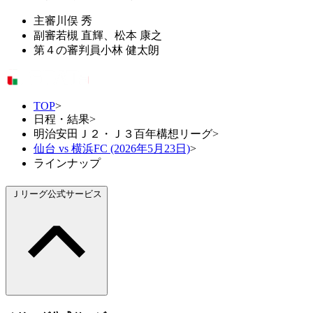
主審
川俣 秀
副審
若槻 直輝、松本 康之
第４の審判員
小林 健太朗
TOP
>
日程・結果
>
明治安田Ｊ２・Ｊ３百年構想リーグ
>
仙台 vs 横浜FC (2026年5月23日)
>
ラインナップ
Ｊリーグ公式サービス