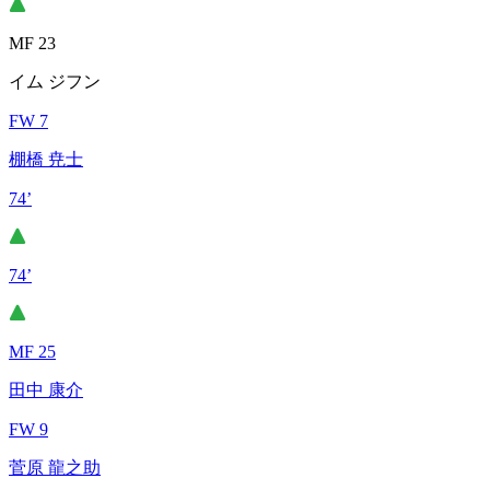
MF 23
イム ジフン
FW 7
棚橋 尭士
74’
74’
MF 25
田中 康介
FW 9
菅原 龍之助