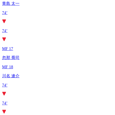
青島 太一
74’
74’
MF 17
忽那 喬司
MF 18
川名 連介
74’
74’