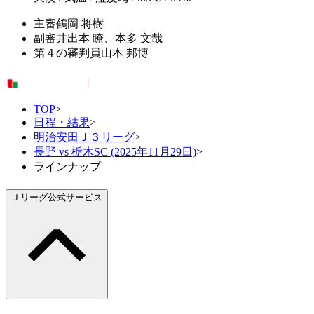
主審
鶴岡 将樹
副審
井出本 瞭、本多 文哉
第４の審判員
山本 邦博
TOP
>
日程・結果
>
明治安田Ｊ３リーグ
>
長野 vs 栃木SC (2025年11月29日)
>
ラインナップ
Ｊリーグ公式サービス