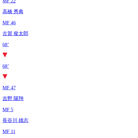
MF 22
高橋 秀典
MF 46
古賀 俊太郎
68’
68’
MF 47
吉野 陽翔
MF 5
長谷川 雄志
MF 11