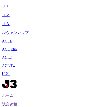
Ｊ１
Ｊ２
Ｊ３
ルヴァンカップ
ACLE
ACL Elite
ACL2
ACL Two
U-21
ホーム
試合速報