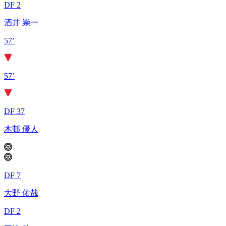
DF 2
酒井 崇一
57’
57’
DF 37
木邨 優人
DF 7
大野 佑哉
DF 2