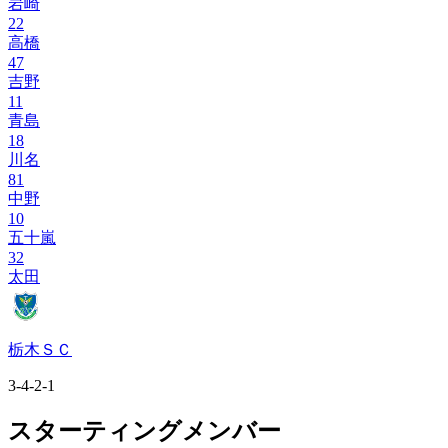
岩崎
22
高橋
47
吉野
11
青島
18
川名
81
中野
10
五十嵐
32
太田
栃木ＳＣ
3-4-2-1
スターティングメンバー