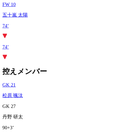
FW 10
五十嵐 太陽
74’
74’
控えメンバー
GK 21
松原 颯汰
GK 27
丹野 研太
90+3’