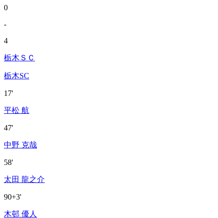
0
-
4
栃木ＳＣ
栃木SC
17'
平松 航
47'
中野 克哉
58'
太田 龍之介
90+3'
木邨 優人