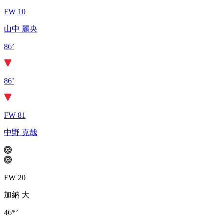
FW 10
山中 麗央
86’
86’
FW 81
中野 克哉
FW 20
加納 大
46*’