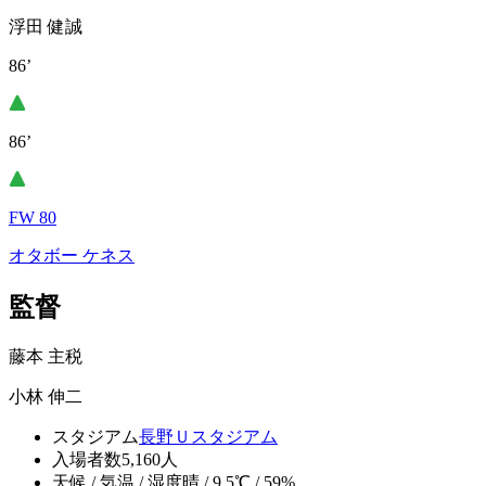
浮田 健誠
86’
86’
FW 80
オタボー ケネス
監督
藤本 主税
小林 伸二
スタジアム
長野Ｕスタジアム
入場者数
5,160人
天候 / 気温 / 湿度
晴 / 9.5℃ / 59%