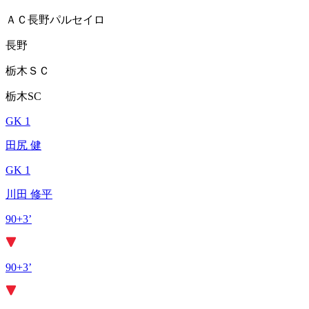
ＡＣ長野パルセイロ
長野
栃木ＳＣ
栃木SC
GK 1
田尻 健
GK 1
川田 修平
90+3’
90+3’