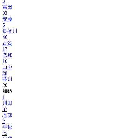
3
冨田
33
安藤
5
長谷川
46
古賀
17
忽那
10
山中
28
藤川
20
加納
1
川田
37
木邨
2
平松
25