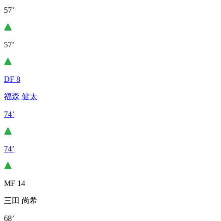
57’
57’
DF 8
福森 健太
74’
74’
MF 14
三田 尚希
68’