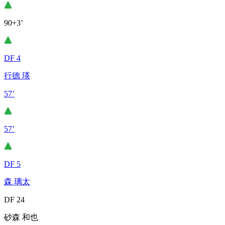
90+3’
DF 4
行德 瑛
57’
57’
DF 5
森 璃太
DF 24
砂森 和也