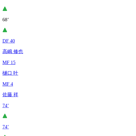
68’
DF 40
高嶋 修也
MF 15
樋口 叶
MF 4
佐藤 祥
74’
74’