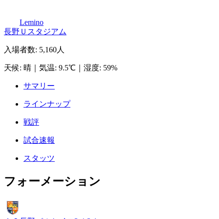
Lemino
長野Ｕスタジアム
入場者数
:
5,160人
天候
:
晴
｜
気温
:
9.5℃
｜
湿度
:
59%
サマリー
ラインナップ
戦評
試合速報
スタッツ
フォーメーション