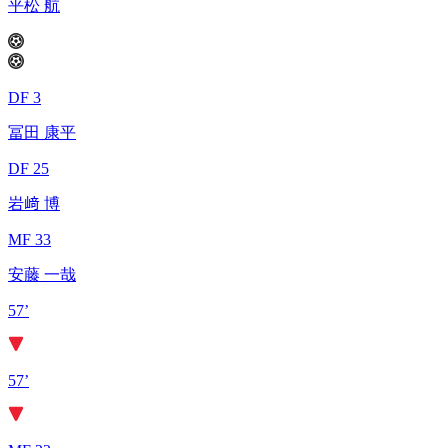
平松 航
DF 3
冨田 康平
DF 25
岩﨑 博
MF 33
安藤 一哉
57’
57’