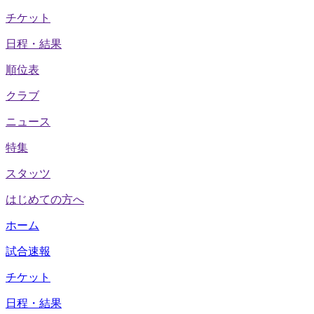
チケット
日程・結果
順位表
クラブ
ニュース
特集
スタッツ
はじめての方へ
ホーム
試合速報
チケット
日程・結果