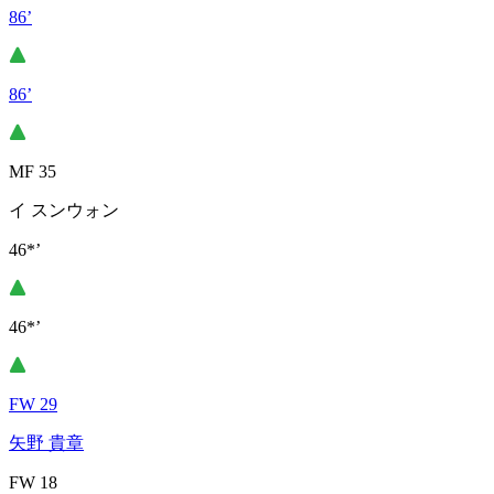
86’
86’
MF 35
イ スンウォン
46*’
46*’
FW 29
矢野 貴章
FW 18