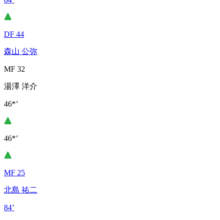
DF 44
森山 公弥
MF 32
湯澤 洋介
46*’
46*’
MF 25
北島 祐二
84’