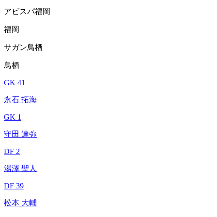
アビスパ福岡
福岡
サガン鳥栖
鳥栖
GK 41
永石 拓海
GK 1
守田 達弥
DF 2
湯澤 聖人
DF 39
松本 大輔