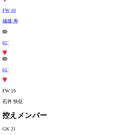
FW 10
城後 寿
61’
61’
FW 19
石井 快征
控えメンバー
GK 21