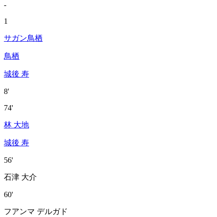
-
1
サガン鳥栖
鳥栖
城後 寿
8'
74'
林 大地
城後 寿
56'
石津 大介
60'
フアンマ デルガド