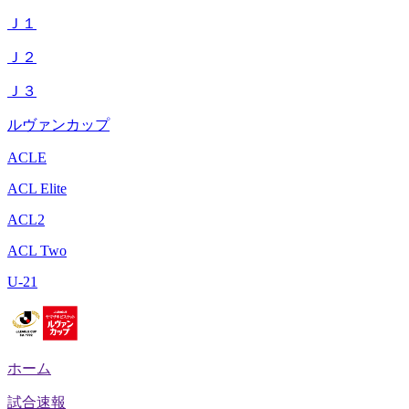
Ｊ１
Ｊ２
Ｊ３
ルヴァンカップ
ACLE
ACL Elite
ACL2
ACL Two
U-21
ホーム
試合速報