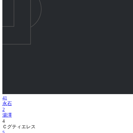
41
永石
2
湯澤
4
Ｃグティエレス
5