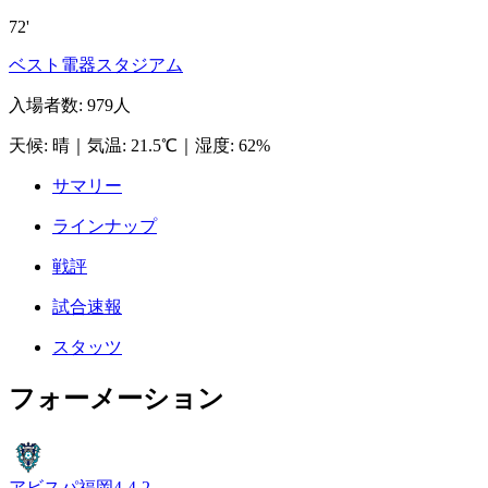
72'
ベスト電器スタジアム
入場者数
:
979人
天候
:
晴
｜
気温
:
21.5℃
｜
湿度
:
62%
サマリー
ラインナップ
戦評
試合速報
スタッツ
フォーメーション
アビスパ福岡
4-4-2