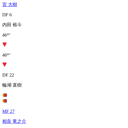
宮 大樹
DF 6
内田 裕斗
46*’
46*’
DF 22
輪湖 直樹
MF 27
相良 竜之介