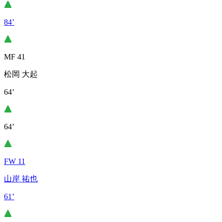
84’
MF 41
松岡 大起
64’
64’
FW 11
山岸 祐也
61’