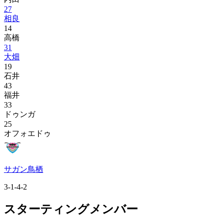
27
相良
14
高橋
31
大畑
19
石井
43
福井
33
ドゥンガ
25
オフォエドゥ
サガン鳥栖
3-1-4-2
スターティングメンバー