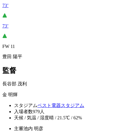
73’
73’
FW 11
豊田 陽平
監督
長谷部 茂利
金 明輝
スタジアム
ベスト電器スタジアム
入場者数
979人
天候 / 気温 / 湿度
晴 / 21.5℃ / 62%
主審
池内 明彦