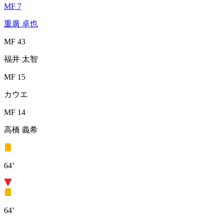
MF 7
重廣 卓也
MF 43
福井 太智
MF 15
カウエ
MF 14
高橋 義希
64’
64’