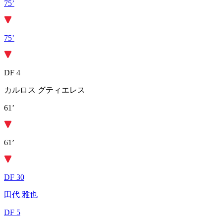
75’
75’
DF 4
カルロス グティエレス
61’
61’
DF 30
田代 雅也
DF 5