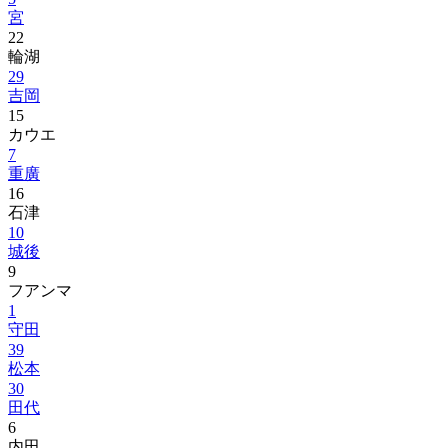
宮
22
輪湖
29
吉岡
15
カウエ
7
重廣
16
石津
10
城後
9
フアンマ
1
守田
39
松本
30
田代
6
内田