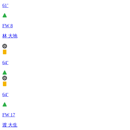
61’
FW 8
林 大地
64’
64’
FW 17
渡 大生