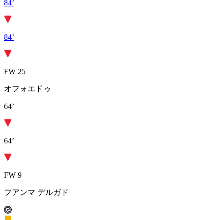
84’
84’
FW 25
オフォエドゥ
64’
64’
FW 9
フアンマ デルガド