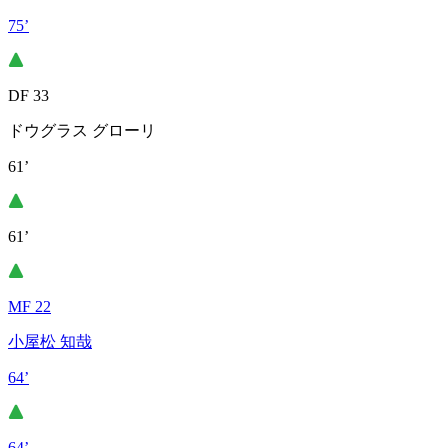
75’
DF 33
ドウグラス グローリ
61’
61’
MF 22
小屋松 知哉
64’
64’