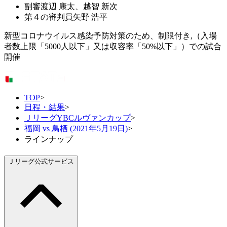
副審
渡辺 康太、越智 新次
第４の審判員
矢野 浩平
新型コロナウイルス感染予防対策のため、制限付き,（入場
者数上限「5000人以下」又は収容率「50%以下」）での試合
開催
TOP
>
日程・結果
>
ＪリーグYBCルヴァンカップ
>
福岡 vs 鳥栖 (2021年5月19日)
>
ラインナップ
Ｊリーグ公式サービス