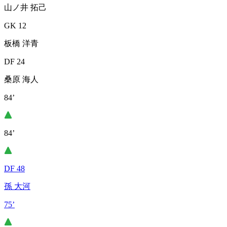
山ノ井 拓己
GK 12
板橋 洋青
DF 24
桑原 海人
84’
84’
DF 48
孫 大河
75’