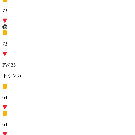
73’
73’
FW 33
ドゥンガ
64’
64’