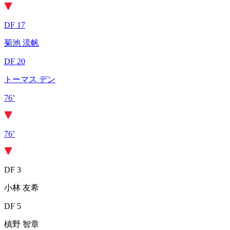
DF 17
菊池 流帆
DF 20
トーマス デン
76’
76’
DF 3
小林 友希
DF 5
槙野 智章