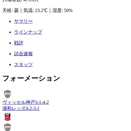
天候
:
曇
｜
気温
:
23.2℃
｜
湿度
:
50%
サマリー
ラインナップ
戦評
試合速報
スタッツ
フォーメーション
ヴィッセル神戸
3-1-4-2
浦和レッズ
4-2-3-1