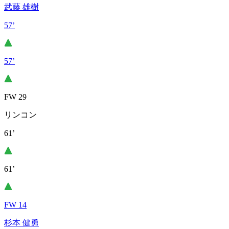
武藤 雄樹
57’
57’
FW 29
リンコン
61’
61’
FW 14
杉本 健勇