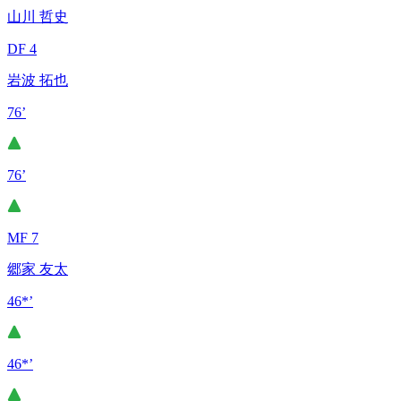
山川 哲史
DF 4
岩波 拓也
76’
76’
MF 7
郷家 友太
46*’
46*’