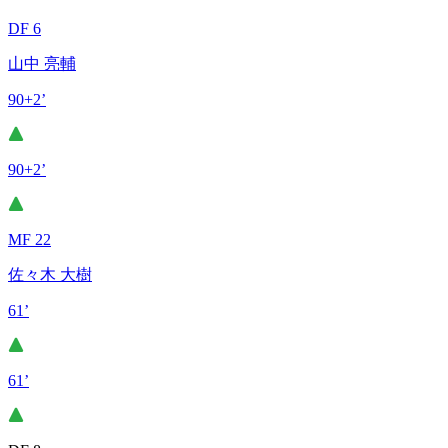
DF 6
山中 亮輔
90+2’
90+2’
MF 22
佐々木 大樹
61’
61’