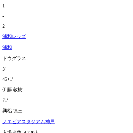
1
-
2
浦和レッズ
浦和
ドウグラス
3'
45+1'
伊藤 敦樹
71'
興梠 慎三
ノエビアスタジアム神戸
入場者数
:
4,720人