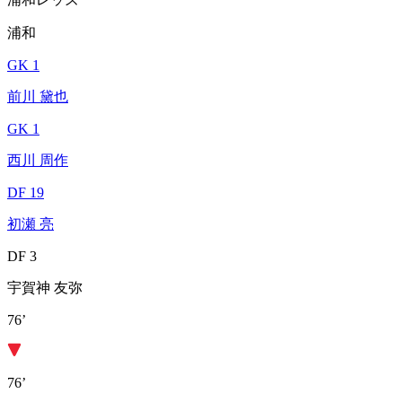
浦和
GK 1
前川 黛也
GK 1
西川 周作
DF 19
初瀬 亮
DF 3
宇賀神 友弥
76’
76’