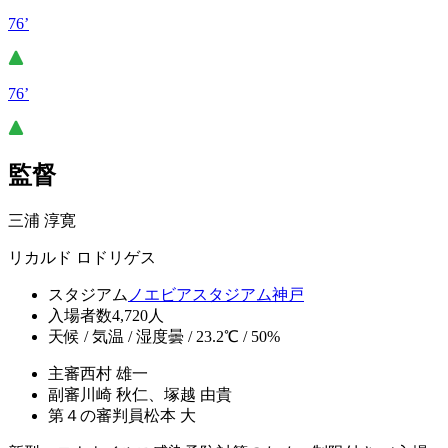
76’
76’
監督
三浦 淳寛
リカルド ロドリゲス
スタジアム
ノエビアスタジアム神戸
入場者数
4,720人
天候 / 気温 / 湿度
曇 / 23.2℃ / 50%
主審
西村 雄一
副審
川崎 秋仁、塚越 由貴
第４の審判員
松本 大