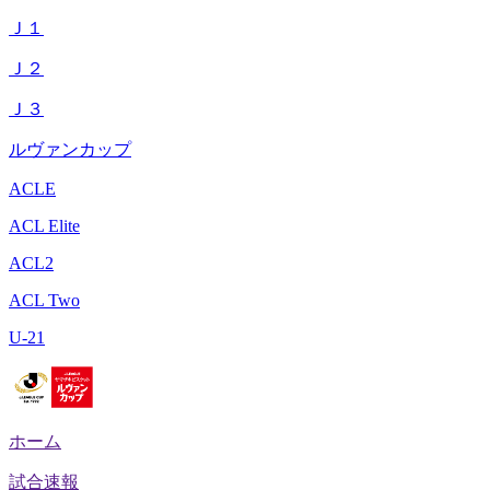
Ｊ１
Ｊ２
Ｊ３
ルヴァンカップ
ACLE
ACL Elite
ACL2
ACL Two
U-21
ホーム
試合速報