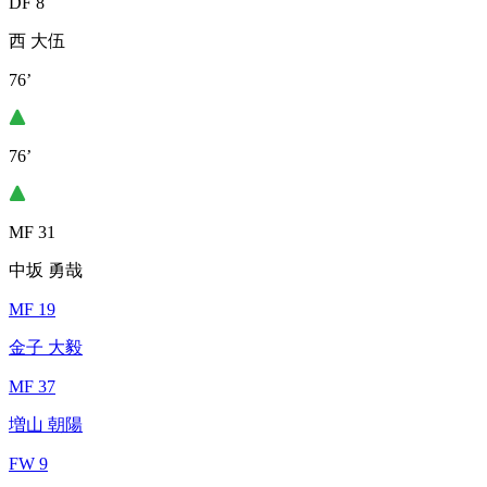
DF 8
西 大伍
76’
76’
MF 31
中坂 勇哉
MF 19
金子 大毅
MF 37
増山 朝陽
FW 9