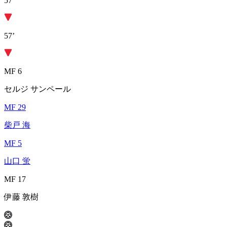
57’
57’
MF 6
セルジ サンペール
MF 29
柴戸 海
MF 5
山口 蛍
MF 17
伊藤 敦樹