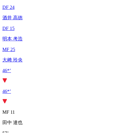
DF 24
酒井 高徳
DF 15
明本 考浩
MF 25
大﨑 玲央
46*’
46*’
MF 11
田中 達也