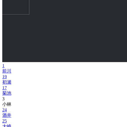
1
前川
19
初瀬
17
菊池
3
小林
24
酒井
25
大崎