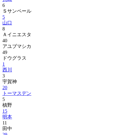
6
Ｓサンペール
5
山口
8
Ａイニエスタ
40
アユブマシカ
49
ドウグラス
1
西川
3
宇賀神
20
トーマスデン
5
槙野
15
明本
11
田中
29