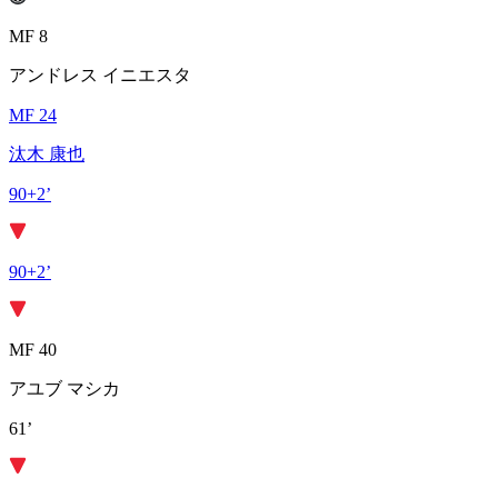
MF 8
アンドレス イニエスタ
MF 24
汰木 康也
90+2’
90+2’
MF 40
アユブ マシカ
61’