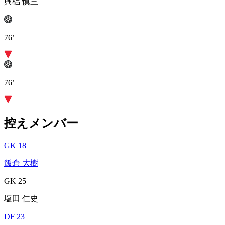
興梠 慎三
76’
76’
控えメンバー
GK 18
飯倉 大樹
GK 25
塩田 仁史
DF 23