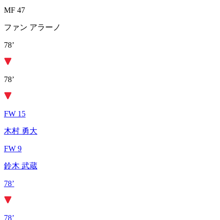
MF 47
ファン アラーノ
78’
78’
FW 15
木村 勇大
FW 9
鈴木 武蔵
78’
78’