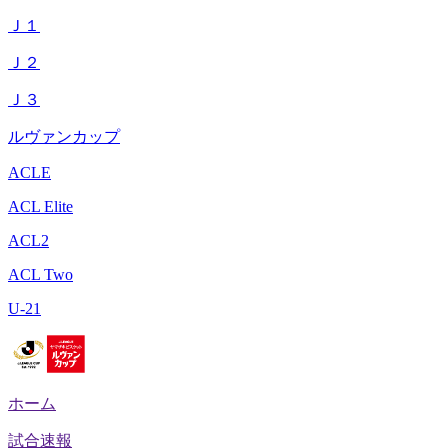
Ｊ１
Ｊ２
Ｊ３
ルヴァンカップ
ACLE
ACL Elite
ACL2
ACL Two
U-21
ホーム
試合速報