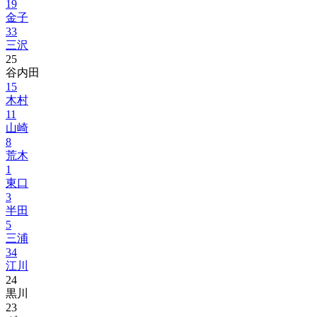
19
金子
33
三沢
25
谷内田
15
木村
11
山崎
8
荒木
1
東口
3
半田
5
三浦
34
江川
24
黒川
23