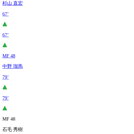
杉山 直宏
67’
67’
MF 48
中野 瑠馬
79’
79’
MF 48
石毛 秀樹