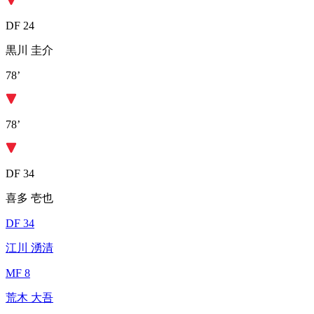
DF 24
黒川 圭介
78’
78’
DF 34
喜多 壱也
DF 34
江川 湧清
MF 8
荒木 大吾