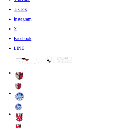
TikTok
Instagram
X
Facebook
LINE