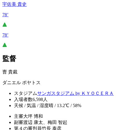
宇佐美 貴史
78’
78’
監督
曺 貴裁
ダニエル ポヤトス
スタジアム
サンガスタジアム by ＫＹＯＣＥＲＡ
入場者数
6,598人
天候 / 気温 / 湿度
晴 / 13.2℃ / 58%
主審
大坪 博和
副審
渡辺 康太、梅田 智起
第４の審判員
竹長 泰彦