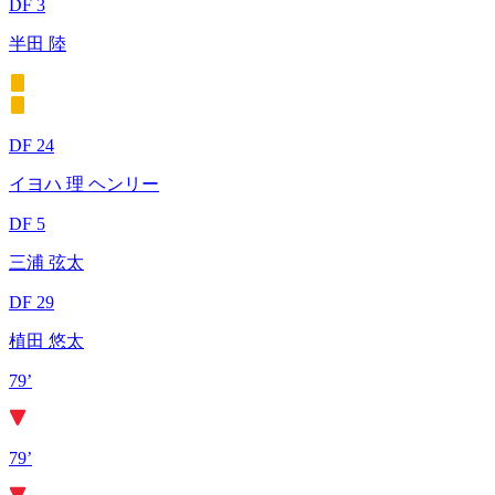
DF 3
半田 陸
DF 24
イヨハ 理 ヘンリー
DF 5
三浦 弦太
DF 29
植田 悠太
79’
79’