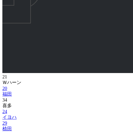
21
Ｗハーン
20
福田
34
喜多
24
イヨハ
29
植田