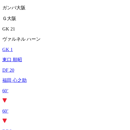
ガンバ大阪
Ｇ大阪
GK 21
ヴァルネル ハーン
GK 1
東口 順昭
DF 20
福田 心之助
60’
60’