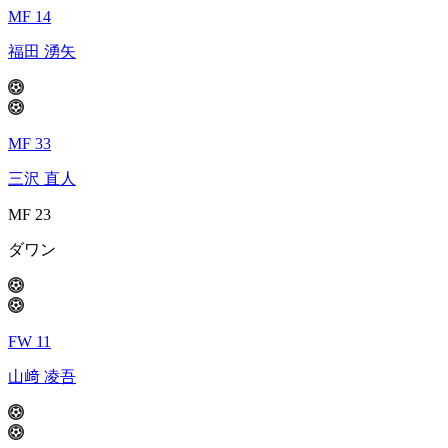
MF 14
福田 湧矢
MF 33
三沢 直人
MF 23
ダワン
FW 11
山﨑 凌吾