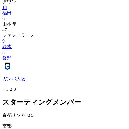
ダワン
14
福田
6
山本理
47
ファンアラーノ
9
鈴木
8
食野
ガンバ大阪
4-1-2-3
スターティングメンバー
京都サンガF.C.
京都