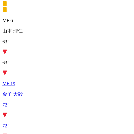
MF 6
山本 理仁
63’
63’
MF 19
金子 大毅
72’
72’