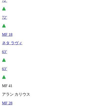
72’
72’
MF 18
ネタ ラヴィ
63’
63’
MF 41
アラン カリウス
MF 28