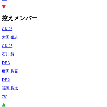
控えメンバー
GK 26
太田 岳志
GK 25
石川 慧
DF 3
麻田 将吾
DF 2
福岡 将太
78’