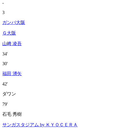
-
3
ガンバ大阪
Ｇ大阪
山﨑 凌吾
34'
30'
福田 湧矢
42'
ダワン
79'
石毛 秀樹
サンガスタジアム by ＫＹＯＣＥＲＡ