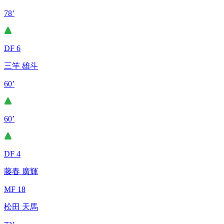
78’
DF 6
三竿 雄斗
60’
60’
DF 4
藤春 廣輝
MF 18
松田 天馬