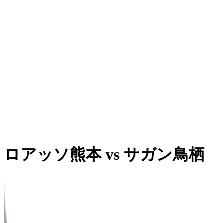
ロアッソ熊本
vs
サガン鳥栖