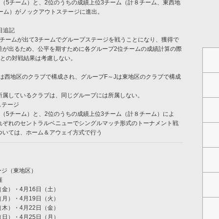
位（5チーム）と、2位のうちの成績上位3チーム（計８チーム、東西地
チーム）がノックアウトステージに進出。
1日追記
退チームが出て3チームでグループステージを戦うことになり、獲得で
差が出るため、公平を期すために各グループ2位チームの成績計算の際
位との対戦結果は考慮しない。
Eは西地区のクラブで構成され、グループF～Jは東地区のクラブで構成
所属しているクラブは、同じグループには所属しない。
ステージ
位（5チーム）と、2位のうちの成績上位3チーム（計８チーム）によ
れぞれのセントラルベニューでシングルマッチ形式のトーナメント戦
ついては、ホーム＆アウェイ方式で行う
ージ（東地区）
催
（金）・4月16日（土）
（月）・4月19日（火）
（木）・4月22日（金）
（日）・4月25日（月）