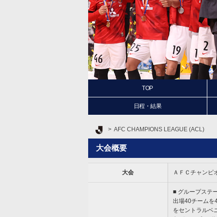
TOP
日程・結果
Ｊリーグ TOP
AFC CHAMPIONS LEAGUE (ACL)
大会概要
大会
ＡＦＣチャンピ
■ グループステ
出場40チームを
をセントラルベ