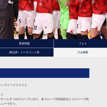
更新情報
フォト
順位表・トーナメント表
大会概要
オンズリーグ２０２２
ージ
4チームずつ10グループに分け、各グループ2回戦総当たりのリーグ戦
ニューで行う。