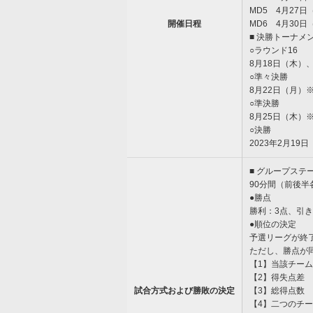
MD5 4月27日
開催日程
MD6 4月30
■ 決勝トーナメ
○ラウンド16
8月18日（木）
○準々決勝
8月22日（月）
○準決勝
8月25日（木）
○決勝
2023年2月1
■ グループステ
90分間（前後
●勝点
勝利：3点、引き
●順位の決定
予選リーグが終
ただし、勝点が
【1】当該チー
【2】得失点差
試合方式および勝敗の決定
【3】総得点数
【4】二つのチ