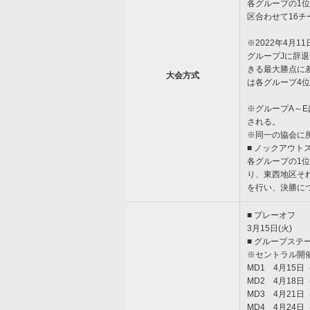
各グループの1
区合わせて16
※2022年4月1
グループJに辞
きる最大勝点に
大会方式
は各グループ4
※グループA～
される。
※同一の協会に
■ ノックアウト
各グループの1
り、東西地区そ
を行い、決勝に
■ プレーオフ
3月15日(火)
■ グループステ
※セントラル開
MD1 4月15日
MD2 4月18日
MD3 4月21日
MD4 4月24日