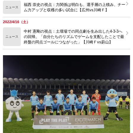
福西 崇史の視点：力関係は明白も、選手層の上積み、チー
ニュース
ム力アップと収穫の多い試合に【広州vs川崎Ｆ】
2022/4/16（土）
中村 憲剛の視点：土壇場での同点劇を生み出した4-3-3へ
の回帰。「自分たちのリズムでゲームを支配したことで最
ニュース
終盤の同点ゴールにつながった」【川崎Ｆvs蔚山】