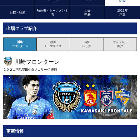
紹介
順位表・トーナメント
大会
2021年
日程・結果
表
概要
大会
出場クラブ紹介
川崎
横浜
浦和
ヴィッセル
フロンターレ
F・マリノス
レッズ
神戸
川崎フロンターレ
２０２１明治安田生命Ｊ１リーグ 優勝
更新情報