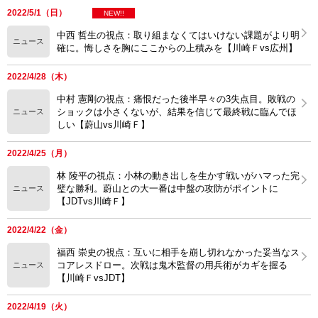
2022/5/1（日）
NEW!!
中西 哲生の視点：取り組まなくてはいけない課題がより明
ニュース
確に。悔しさを胸にここからの上積みを【川崎Ｆvs広州】
2022/4/28（木）
中村 憲剛の視点：痛恨だった後半早々の3失点目。敗戦の
ショックは小さくないが、結果を信じて最終戦に臨んでほ
ニュース
しい【蔚山vs川崎Ｆ】
2022/4/25（月）
林 陵平の視点：小林の動き出しを生かす戦いがハマった完
璧な勝利。蔚山との大一番は中盤の攻防がポイントに
ニュース
【JDTvs川崎Ｆ】
2022/4/22（金）
福西 崇史の視点：互いに相手を崩し切れなかった妥当なス
コアレスドロー。次戦は鬼木監督の用兵術がカギを握る
ニュース
【川崎ＦvsJDT】
2022/4/19（火）