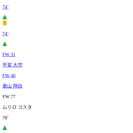
74’
74’
FW 31
平賀 大空
FW 40
唐山 翔自
FW 77
ムリロ コスタ
78’