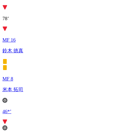
78’
MF 16
鈴木 徳真
MF 8
米本 拓司
46*’