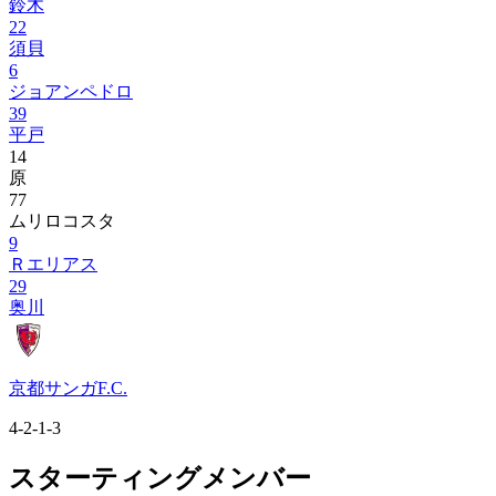
鈴木
22
須貝
6
ジョアンペドロ
39
平戸
14
原
77
ムリロコスタ
9
Ｒエリアス
29
奥川
京都サンガF.C.
4-2-1-3
スターティングメンバー