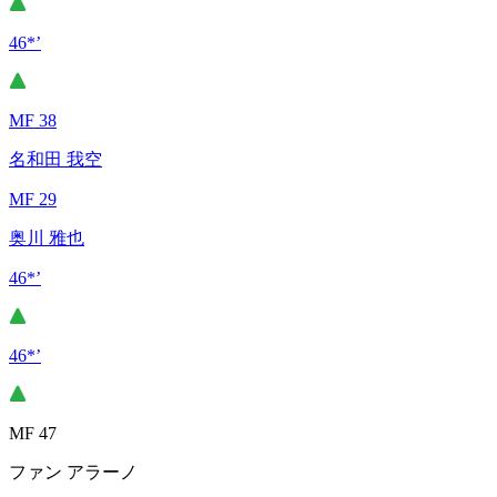
46*’
MF 38
名和田 我空
MF 29
奥川 雅也
46*’
46*’
MF 47
ファン アラーノ