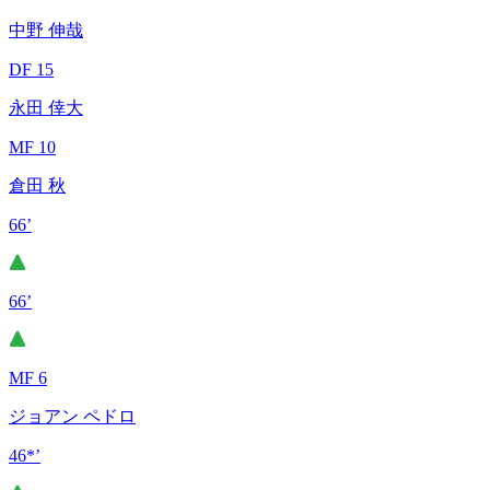
中野 伸哉
DF 15
永田 倖大
MF 10
倉田 秋
66’
66’
MF 6
ジョアン ペドロ
46*’