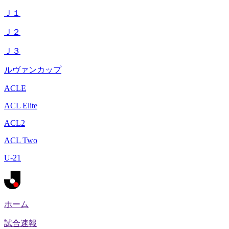
Ｊ１
Ｊ２
Ｊ３
ルヴァンカップ
ACLE
ACL Elite
ACL2
ACL Two
U-21
ホーム
試合速報