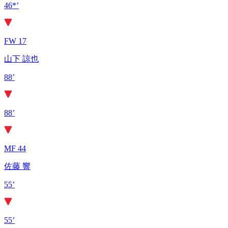
46*’
FW 17
山下 諒也
88’
88’
MF 44
佐藤 響
55’
55’