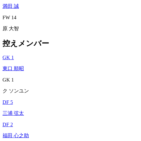
満田 誠
FW 14
原 大智
控えメンバー
GK 1
東口 順昭
GK 1
ク ソンユン
DF 5
三浦 弦太
DF 2
福田 心之助