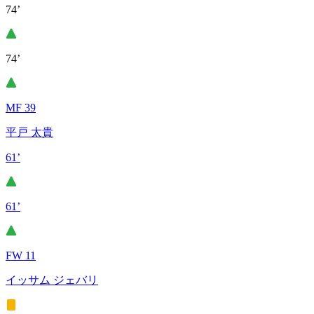
74’
74’
MF 39
平戸 太貴
61’
61’
FW 11
イッサム ジェバリ