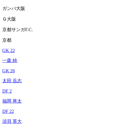
ガンバ大阪
Ｇ大阪
京都サンガF.C.
京都
GK 22
一森 純
GK 26
太田 岳志
DF 2
福岡 将太
DF 22
須貝 英大