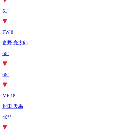
61’
FW 8
食野 亮太郎
66’
66’
MF 18
松田 天馬
46*’