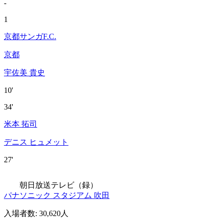
-
1
京都サンガF.C.
京都
宇佐美 貴史
10'
34'
米本 拓司
デニス ヒュメット
27'
朝日放送テレビ（録）
パナソニック スタジアム 吹田
入場者数
:
30,620人