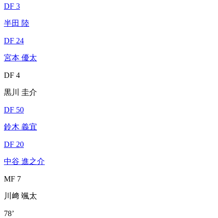
DF 3
半田 陸
DF 24
宮本 優太
DF 4
黒川 圭介
DF 50
鈴木 義宜
DF 20
中谷 進之介
MF 7
川﨑 颯太
78’