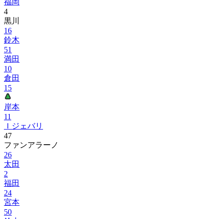
福岡
4
黒川
16
鈴木
51
満田
10
倉田
15
岸本
11
Ｉジェバリ
47
ファンアラーノ
26
太田
2
福田
24
宮本
50