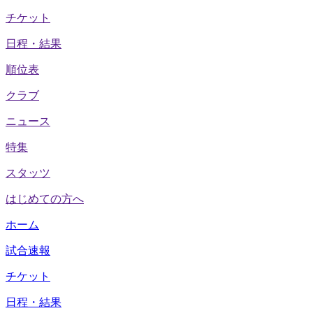
チケット
日程・結果
順位表
クラブ
ニュース
特集
スタッツ
はじめての方へ
ホーム
試合速報
チケット
日程・結果