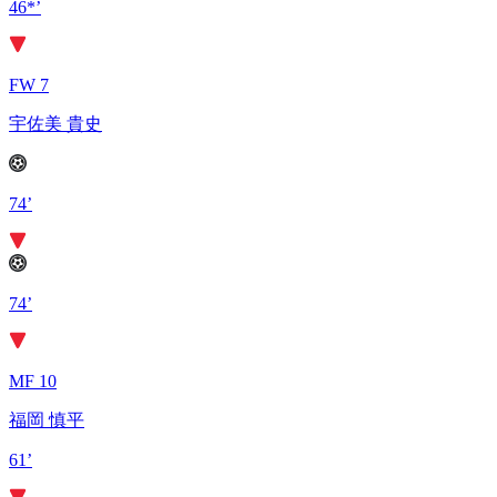
46*’
FW 7
宇佐美 貴史
74’
74’
MF 10
福岡 慎平
61’