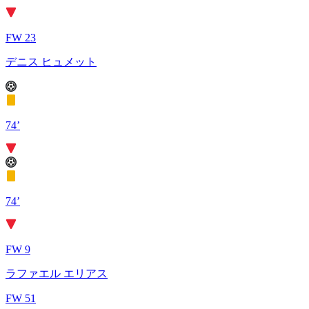
FW 23
デニス ヒュメット
74’
74’
FW 9
ラファエル エリアス
FW 51