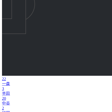
22
一森
3
半田
20
中谷
2