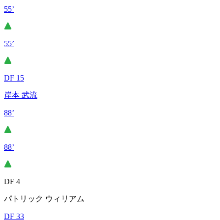
55’
55’
DF 15
岸本 武流
88’
88’
DF 4
パトリック ウィリアム
DF 33