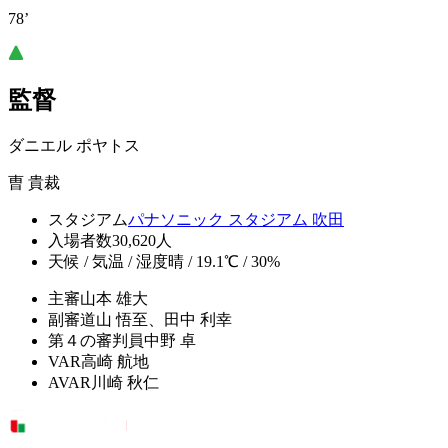
78’
監督
ダニエル ポヤトス
曺 貴裁
スタジアム
パナソニック スタジアム 吹田
入場者数
30,620人
天候 / 気温 / 湿度
晴 / 19.1℃ / 30%
主審
山本 雄大
副審
道山 悟至、田中 利幸
第４の審判員
中野 卓
VAR
高崎 航地
AVAR
川崎 秋仁