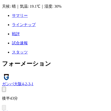
天候
:
晴
｜
気温
:
19.1℃
｜
湿度
:
30%
サマリー
ラインナップ
戦評
試合速報
スタッツ
フォーメーション
ガンバ大阪
4-2-3-1
後半43分