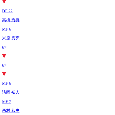
DF 22
高橋 秀典
MF 6
米原 秀亮
67’
67’
MF 6
諸岡 裕人
MF 7
西村 恭史