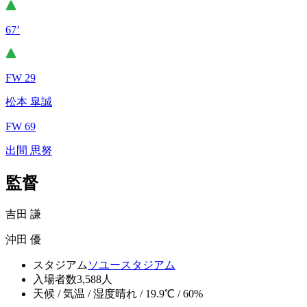
67’
FW 29
松本 皐誠
FW 69
出間 思努
監督
吉田 謙
沖田 優
スタジアム
ソユースタジアム
入場者数
3,588人
天候 / 気温 / 湿度
晴れ / 19.9℃ / 60%