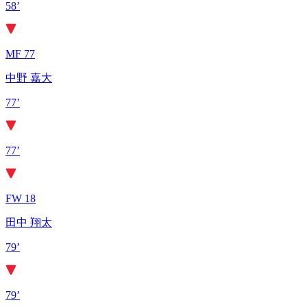
58’
MF 77
中野 嘉大
77’
77’
FW 18
田中 翔太
79’
79’