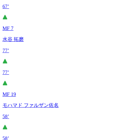
67’
MF 7
水谷 拓磨
77’
77’
MF 19
モハマド ファルザン佐名
58’
58’