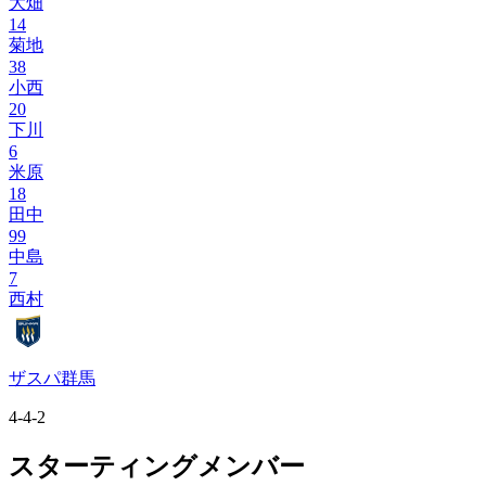
大畑
14
菊地
38
小西
20
下川
6
米原
18
田中
99
中島
7
西村
ザスパ群馬
4-4-2
スターティングメンバー