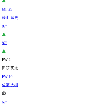
MF 25
藤山 智史
87’
87’
FW 2
田頭 亮太
FW 10
佐藤 大樹
67’