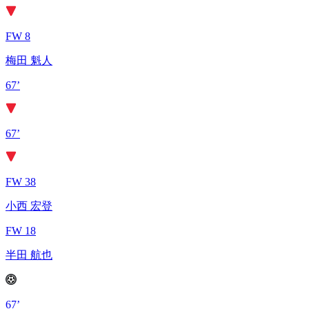
FW 8
梅田 魁人
67’
67’
FW 38
小西 宏登
FW 18
半田 航也
67’