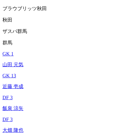
ブラウブリッツ秋田
秋田
ザスパ群馬
群馬
GK 1
山田 元気
GK 13
近藤 壱成
DF 3
飯泉 涼矢
DF 3
大畑 隆也