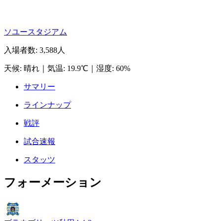
ソユースタジアム
入場者数
:
3,588人
天候
:
晴れ
｜
気温
:
19.9℃
｜
湿度
:
60%
サマリー
ラインナップ
戦評
試合速報
スタッツ
フォーメーション