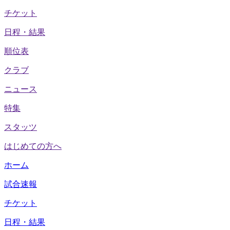
チケット
日程・結果
順位表
クラブ
ニュース
特集
スタッツ
はじめての方へ
ホーム
試合速報
チケット
日程・結果