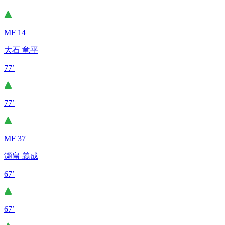
MF 14
大石 竜平
77’
77’
MF 37
瀬畠 義成
67’
67’