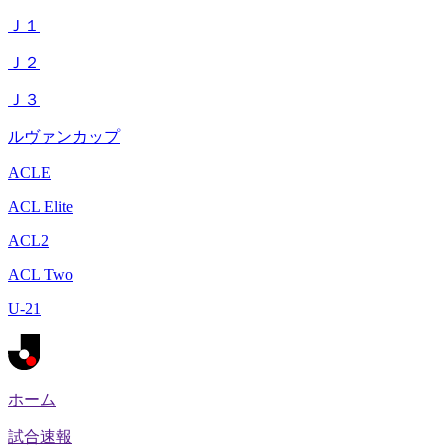
Ｊ１
Ｊ２
Ｊ３
ルヴァンカップ
ACLE
ACL Elite
ACL2
ACL Two
U-21
ホーム
試合速報