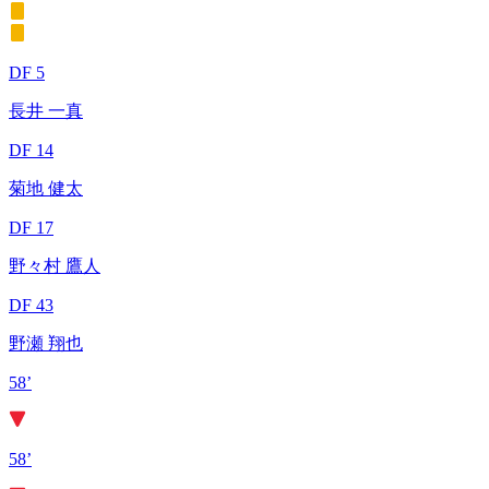
DF 5
長井 一真
DF 14
菊地 健太
DF 17
野々村 鷹人
DF 43
野瀬 翔也
58’
58’