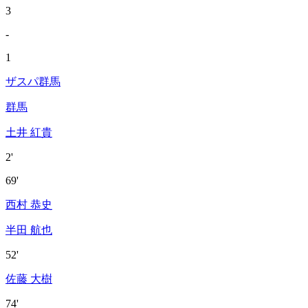
3
-
1
ザスパ群馬
群馬
土井 紅貴
2'
69'
西村 恭史
半田 航也
52'
佐藤 大樹
74'