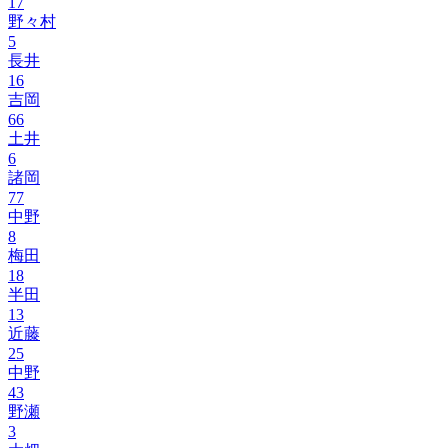
17
野々村
5
長井
16
吉岡
66
土井
6
諸岡
77
中野
8
梅田
18
半田
13
近藤
25
中野
43
野瀬
3