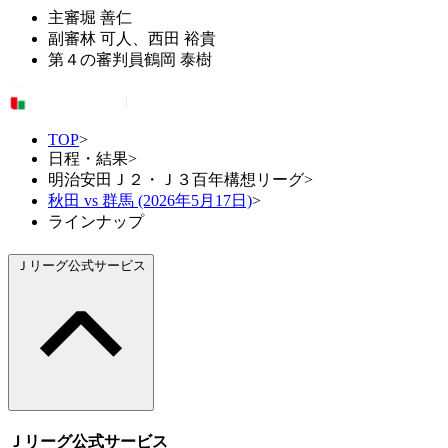
主審
堀 善仁
副審
林 可人、西田 裕貴
第４の審判員
鶴岡 泰樹
TOP
>
日程・結果
>
明治安田Ｊ２・Ｊ３百年構想リーグ
>
秋田 vs 群馬 (2026年5月17日)
>
ラインナップ
Ｊリーグ公式サービス
Ｊリーグ公式サービス