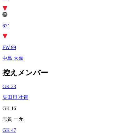
67’
FW 99
中島 大嘉
控えメンバー
GK 23
矢田貝 壮貴
GK 16
志賀 一允
GK 47