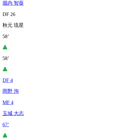
堀内 智葵
DF 26
秋元 琉星
58’
58’
DF 4
岡野 洵
MF 4
玉城 大志
67’