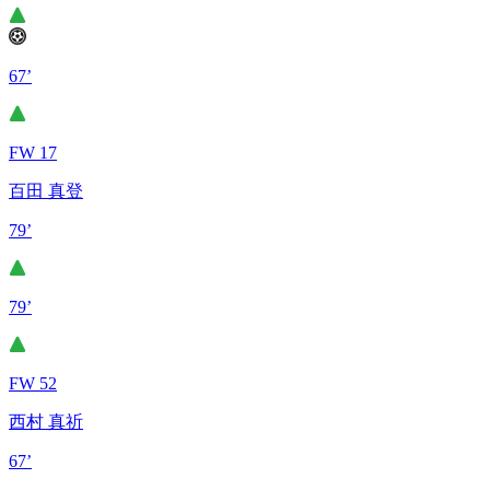
67’
FW 17
百田 真登
79’
79’
FW 52
西村 真祈
67’