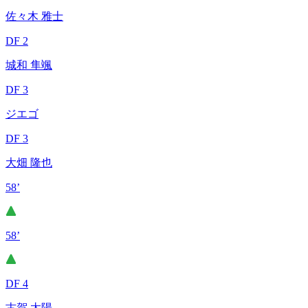
佐々木 雅士
DF 2
城和 隼颯
DF 3
ジエゴ
DF 3
大畑 隆也
58’
58’
DF 4
古賀 太陽