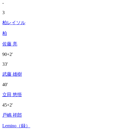
-
3
柏レイソル
柏
佐藤 亮
90+2'
33'
武藤 雄樹
40'
立田 悠悟
45+2'
戸嶋 祥郎
Lemino（録）