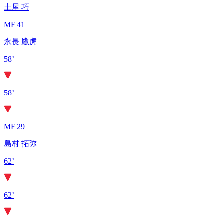
土屋 巧
MF 41
永長 鷹虎
58’
58’
MF 29
島村 拓弥
62’
62’