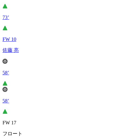
73’
FW 10
佐藤 亮
58’
58’
FW 17
フロート