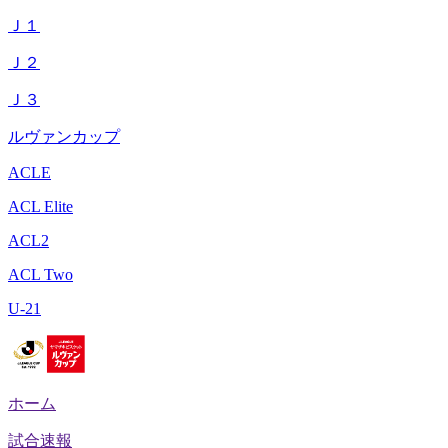
Ｊ１
Ｊ２
Ｊ３
ルヴァンカップ
ACLE
ACL Elite
ACL2
ACL Two
U-21
ホーム
試合速報