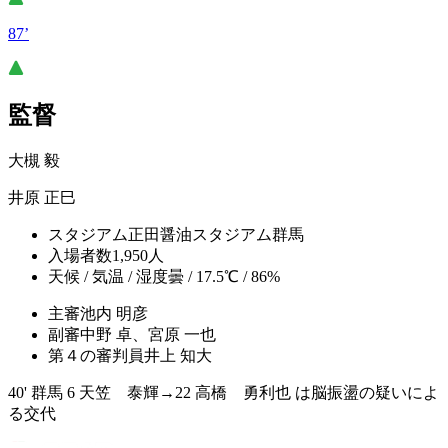
87’
監督
大槻 毅
井原 正巳
スタジアム
正田醤油スタジアム群馬
入場者数
1,950人
天候 / 気温 / 湿度
曇 / 17.5℃ / 86%
主審
池内 明彦
副審
中野 卓、宮原 一也
第４の審判員
井上 知大
40' 群馬 6 天笠 泰輝→22 高橋 勇利也 は脳振盪の疑いによ
る交代