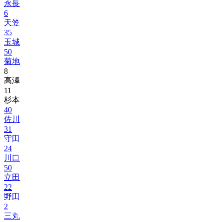
永長
6
天笠
35
玉城
50
菊地
8
高澤
11
杉本
40
佐川
31
守田
24
川口
50
立田
22
野田
2
三丸