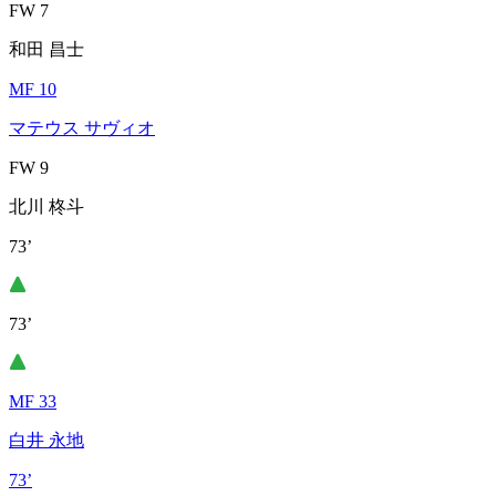
FW 7
和田 昌士
MF 10
マテウス サヴィオ
FW 9
北川 柊斗
73’
73’
MF 33
白井 永地
73’