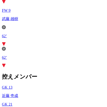
FW 9
武藤 雄樹
62’
62’
控えメンバー
GK 13
近藤 壱成
GK 21