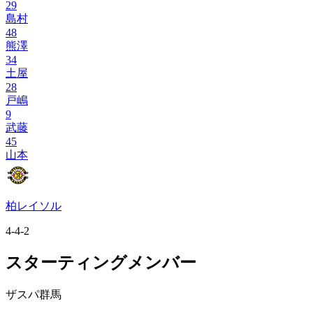
29
島村
48
熊澤
34
土屋
28
戸嶋
9
武藤
45
山本
柏レイソル
4-4-2
スターティングメンバー
ザスパ群馬