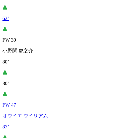
62’
FW 30
小野関 虎之介
80’
80’
FW 47
オウイエ ウイリアム
87’