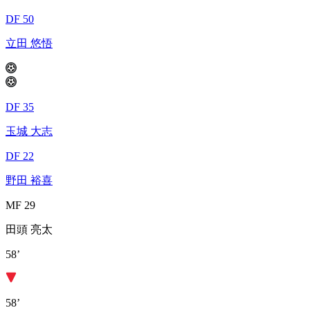
DF 50
立田 悠悟
DF 35
玉城 大志
DF 22
野田 裕喜
MF 29
田頭 亮太
58’
58’