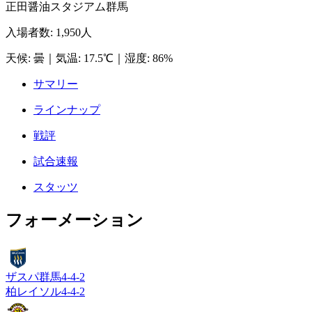
正田醤油スタジアム群馬
入場者数
:
1,950人
天候
:
曇
｜
気温
:
17.5℃
｜
湿度
:
86%
サマリー
ラインナップ
戦評
試合速報
スタッツ
フォーメーション
ザスパ群馬
4-4-2
柏レイソル
4-4-2