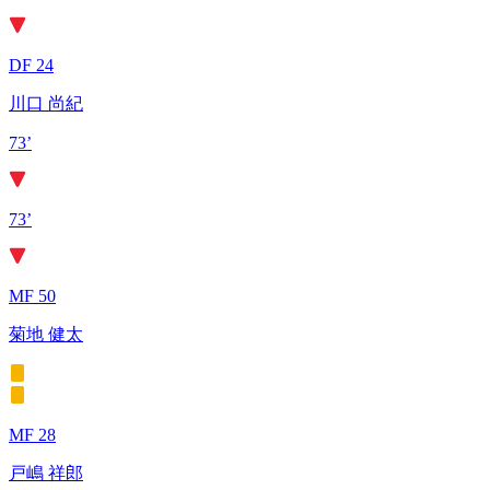
DF 24
川口 尚紀
73’
73’
MF 50
菊地 健太
MF 28
戸嶋 祥郎