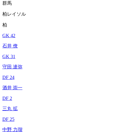
群馬
柏レイソル
柏
GK 42
石井 僚
GK 31
守田 達弥
DF 24
酒井 崇一
DF 2
三丸 拡
DF 25
中野 力瑠