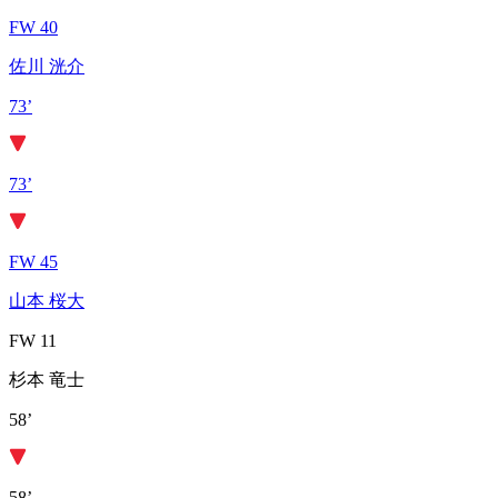
FW 40
佐川 洸介
73’
73’
FW 45
山本 桜大
FW 11
杉本 竜士
58’
58’