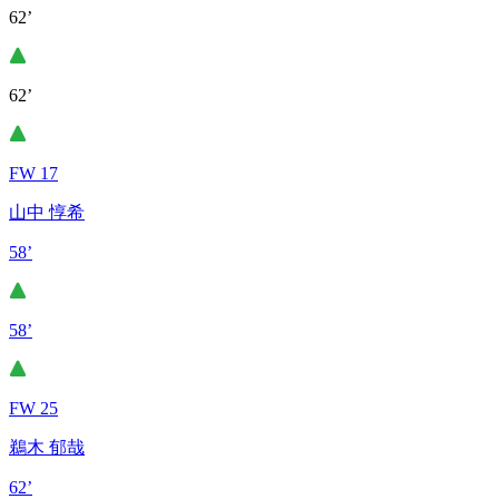
62’
62’
FW 17
山中 惇希
58’
58’
FW 25
鵜木 郁哉
62’