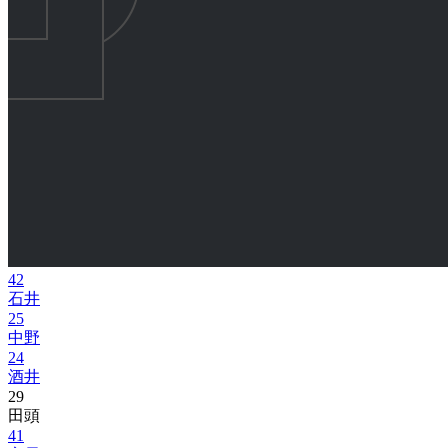
42
石井
25
中野
24
酒井
29
田頭
41