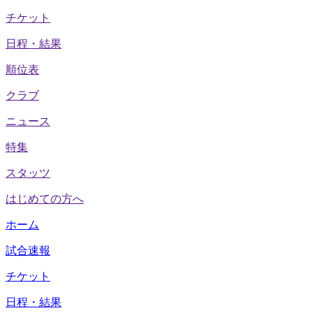
チケット
日程・結果
順位表
クラブ
ニュース
特集
スタッツ
はじめての方へ
ホーム
試合速報
チケット
日程・結果