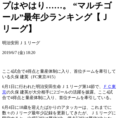
プはやはり……。 “マルチゴ
ール”最年少ランキング【Ｊ
リーグ】
明治安田Ｊ１リーグ
2019/6/7 (金) 18:20
ここ4試合で4得点と量産体制に入り、首位チームを牽引して
いる久保 建英（FC東京/#15）
6月1日に行われた明治安田生命Ｊ１リーグ第14節で、
ＦＣ東
京
の久保 建英が大分相手に2ゴールの活躍を披露。ここ4試
合で4得点と量産体制に入り、首位チームを牽引している。
6月4日に18歳を迎えたばかりのアタッカーは、これまでに
数々のＪリーグ最年少記録を更新してきたが、Ｊ１リーグに