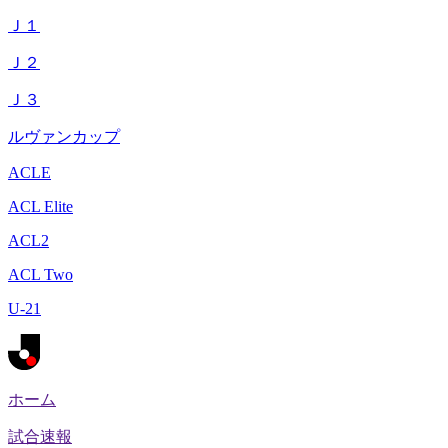
Ｊ１
Ｊ２
Ｊ３
ルヴァンカップ
ACLE
ACL Elite
ACL2
ACL Two
U-21
ホーム
試合速報