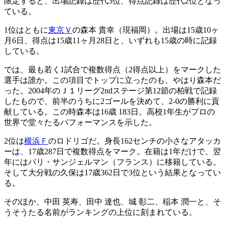
限定すると、出場記録は歴代3位、得点記録は歴代2位となっ
ている。
1位はともに
東京Ｖ
の森本 貴幸（現福岡）。出場は15歳10ヶ
月6日、得点は15歳11ヶ月28日と、いずれも15歳の時に記録
している。
では、最も若く1試合で複数得点（2得点以上）をマークした
選手は誰か。この項目でトップに立ったのも、やはり森本だ
った。2004年のＪ１リーグ2ndステージ第12節の柏戦で記録
したもので、前半のうちに2ゴールを決めて、2-0の勝利に貢
献している。この時森本は16歳 183日。高校1年生がプロの
世界で堂々たるパフォーマンスを示した。
2位は
横浜Ｆ
のロドリゴだ。身長162センチの小さなアタッカ
ーは、17歳287日で複数得点をマーク。在籍は1年だけで、翌
年にはパリ・サンジェルマン（フランス）に移籍している。
そして大分戦の久保は17歳362日で3位という結果となってい
る。
そのほか、中田 英寿、田中 達也、城 彰二、稲本 潤一と、そ
うそうたる名前がランキングの上位に刻まれている。