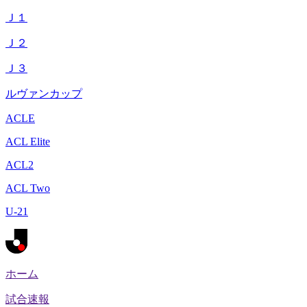
Ｊ１
Ｊ２
Ｊ３
ルヴァンカップ
ACLE
ACL Elite
ACL2
ACL Two
U-21
ホーム
試合速報