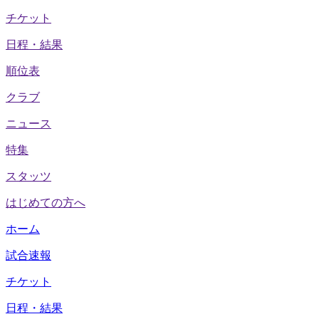
チケット
日程・結果
順位表
クラブ
ニュース
特集
スタッツ
はじめての方へ
ホーム
試合速報
チケット
日程・結果