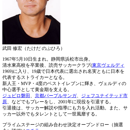
武田 修宏（たけだ のぶひろ）
1967年5月10日生まれ。静岡県浜松市出身。
清水東高校を卒業後、読売サッカークラブ(
東京ヴェルディ
1969)に入り、19歳で日本代表に選出され名実ともに日本を
代表するストライカーとなる。
新人王・MVP・4度のベストイレブンに輝き、ヴェルディの
中心選手として黄金期を支える。
ジュビロ磐田
、
京都パープルサンガ
、
ジェフユナイテッド市
原
、などでもプレーをし、2001年に現役を引退する。
引退後は、サッカー解説や指導にも力を入れ活動。また、サ
ッカー以外でもタレントとして一世風靡する。
プライムステージの組み合わせ決定オープンドロー（抽選