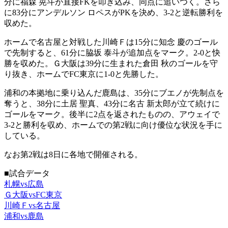
分に福森 晃斗が直接FKを叩き込み、同点に追いつく。さら
に83分にアンデルソン ロペスがPKを決め、3-2と逆転勝利を
収めた。
ホームで名古屋と対戦した川崎Ｆは15分に知念 慶のゴール
で先制すると、61分に脇坂 泰斗が追加点をマーク。2-0と快
勝を収めた。Ｇ大阪は39分に生まれた倉田 秋のゴールを守
り抜き、ホームでFC東京に1-0と先勝した。
浦和の本拠地に乗り込んだ鹿島は、35分にブエノが先制点を
奪うと、38分に土居 聖真、43分に名古 新太郎が立て続けに
ゴールをマーク。後半に2点を返されたものの、アウェイで
3-2と勝利を収め、ホームでの第2戦に向け優位な状況を手に
している。
なお第2戦は8日に各地で開催される。
■試合データ
札幌vs広島
Ｇ大阪vsFC東京
川崎Ｆvs名古屋
浦和vs鹿島