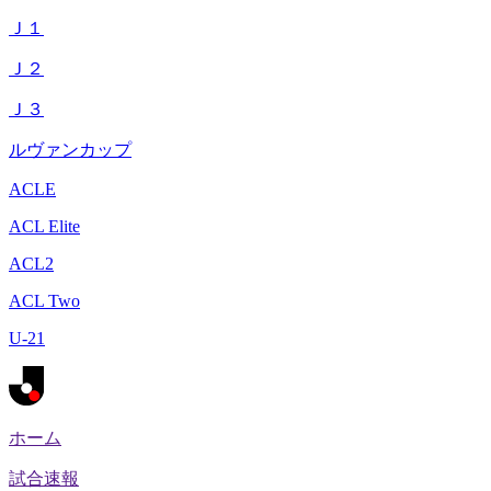
Ｊ１
Ｊ２
Ｊ３
ルヴァンカップ
ACLE
ACL Elite
ACL2
ACL Two
U-21
ホーム
試合速報