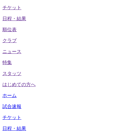
チケット
日程・結果
順位表
クラブ
ニュース
特集
スタッツ
はじめての方へ
ホーム
試合速報
チケット
日程・結果