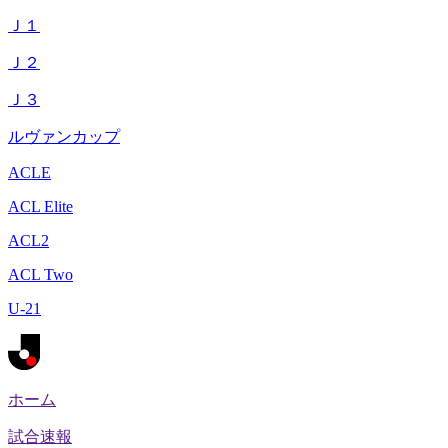
Ｊ１
Ｊ２
Ｊ３
ルヴァンカップ
ACLE
ACL Elite
ACL2
ACL Two
U-21
ホーム
試合速報