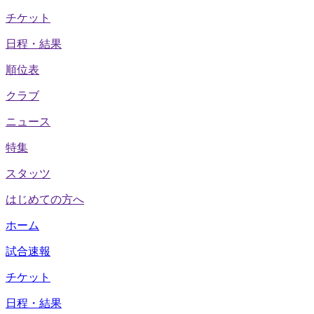
チケット
日程・結果
順位表
クラブ
ニュース
特集
スタッツ
はじめての方へ
ホーム
試合速報
チケット
日程・結果