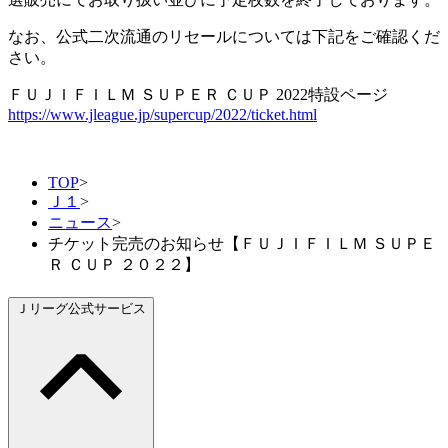
なお、公式二次流通のリセールについては下記をご確認くだ
さい。
ＦＵＪＩＦＩＬＭ ＳＵＰＥＲ ＣＵＰ 2022特設ページ
https://www.jleague.jp/supercup/2022/ticket.html
TOP
>
Ｊ１
>
ニュース
>
チケット完売のお知らせ【ＦＵＪＩＦＩＬＭ ＳＵＰＥ
Ｒ ＣＵＰ ２０２２】
Ｊリーグ公式サービス