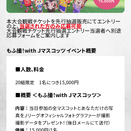
本大会観戦チケットを先行抽選販売にてエントリー
の上、
当選された方のみ応募可能
大会観戦チケット先行抽選エントリー当選者へ別途
応募フォームをご案内します
もふ撮！with Ｊマスコッツ イベント概要
■人数、料金
20組限定 1名につき15,000円
■概要 ＜もふ撮！with Ｊマスコッツ＞
内容 ：
当日参加の全マスコットとあなただけの写
真をＪリーグオフィシャルフォトグラファーが撮影
撮影データをプレゼント！（後日メールにて送付）
価格 ：
15,000円/1名