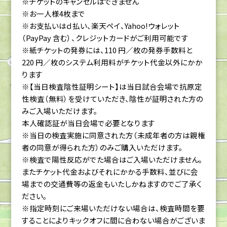
※チケットのキャンセルはできません
※お一人様4枚まで
※お支払いはｄ払い、楽天ペイ、Yahoo!ウォレット
（PayPay 含む）、クレジットカードがご利用可能です
※紙チケットの発券には、110 円／枚の発券手数料と
220 円／枚のシステム利用料がチケット代金以外にかか
ります
※【当日検査陰性証明シート】は当日試合会場で抗原定
性検査（無料）を受けていただき、陰性が証明された方の
みご入場いただけます。
本人確認証が当日会場で必要となります
※当日の検査実施に同意された方（未成年者の方は親権
者の同意が得られた方）のみご購入いただけます。
※検査で陽性反応がでた場合はご入場いただけません。
またチケット代金およびそれにかかる手数料、並びに会
場までの交通費等の返金もいたしかねますのでご了承く
ださい。
※指定時刻にご来場いただけない場合は、検査時間を要
することによりキックオフに間に合わない場合がございま