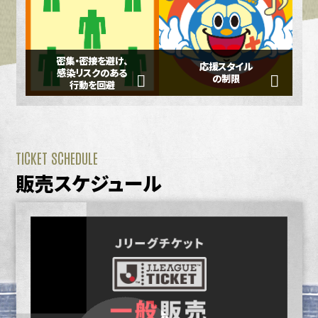
密集・密接を避け、
応援スタイル
感染リスクのある
の制限
行動を回避
TICKET SCHEDULE
販売スケジュール