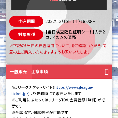
申込期間
2022年2月5日（土）18:00～
【当日検査陰性証明シート】カテ2、
対象席種
カテ4のみの販売
※下記の「当日の検査運用について」をご確認いただき、同
意の上ご購入いただきますようお願いいたします
一般販売 注意事項
※Ｊリーグチケットサイト(
https://www.jleague-
ticket.jp/
)より先着順にて販売いたします
※ご利用にあたってはＪリーグIDの会員登録（無料）が必
要です
※全席指定、個席選択が可能です