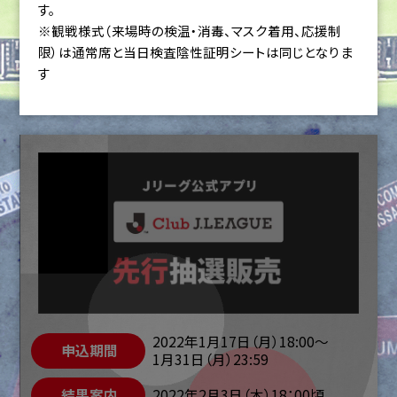
す。
※観戦様式（来場時の検温・消毒、マスク着用、応援制
限）は通常席と当日検査陰性証明シートは同じとなりま
す
2022年1月17日（月）18:00～
申込期間
1月31日（月）23:59
結果案内
2022年2月3日（木）18：00頃