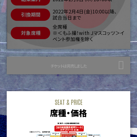
2022年2月4日(金)10:00以降、
引換期間
試合当日まで
全席種
対象席種
※＜もふ撮！with Ｊマスコッツ＞イ
ベント参加権を除く
チケットは完売しました
SEAT & PRICE
席種・価格