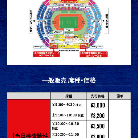
一般販売 席種・価格
席種
先行価格
備考
¥3,000
①9：00～9：30
検査
¥3,200
②9：30～10：00
検査
③10：00～10：30
¥3,500
検査
【当日検査陰性
④10：30～11：00
¥3,800