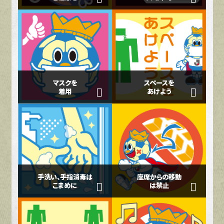
マスクを
スペースを
着用
あけよう
手洗い、手指消毒は
座席からの移動
こまめに
は禁止