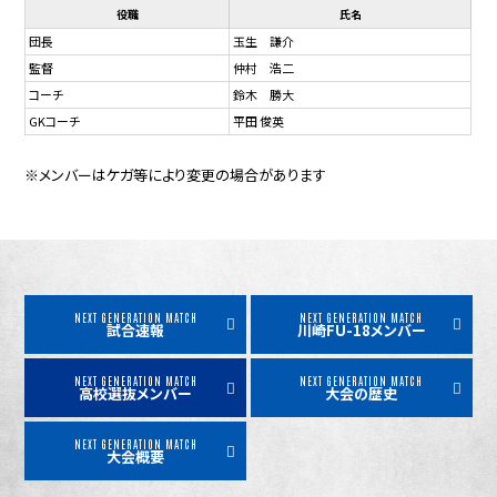
役職
氏名
団長
玉生 謙介
監督
仲村 浩二
コーチ
鈴木 勝大
GKコーチ
平田 俊英
※メンバーはケガ等により変更の場合があります
NEXT GENERATION MATCH
NEXT GENERATION MATCH
試合速報
川崎FU-18メンバー
NEXT GENERATION MATCH
NEXT GENERATION MATCH
高校選抜メンバー
大会の歴史
NEXT GENERATION MATCH
大会概要