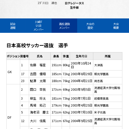
19' 川口 達也
日テレジータス
生中継
川崎F
試合
高校選抜
大会の
大会
U-18
速報
メンバー
歴史
概要
メンバー
日本高校サッカー選抜 選手
ポジション
背番号
氏名
身長
体重
生年
月日
所属
2003年10月24
1
佐藤 瑠星
191cm
80kg
大津高
日
GK
17
吉田 優翔
185cm
72kg
2003年8月29日
桐光学園高
23
鮎澤 太陽
180cm
76kg
2004年4月21日
尚志高
流通経済大学付属柏
2
田口 空我
173cm
69kg
2003年9月5日
高
3
柳生 将太
181cm
73kg
2003年7月1日
前橋育英高
4
馬場 拓己
179cm
76kg
2003年4月25日
桐光学園高
5
海老沼 慶士
171cm
62kg
2003年7月10日
米子北高
DF
流通経済大学付属柏
12
大川 佳風
171cm
67kg
2004年9月25日
高