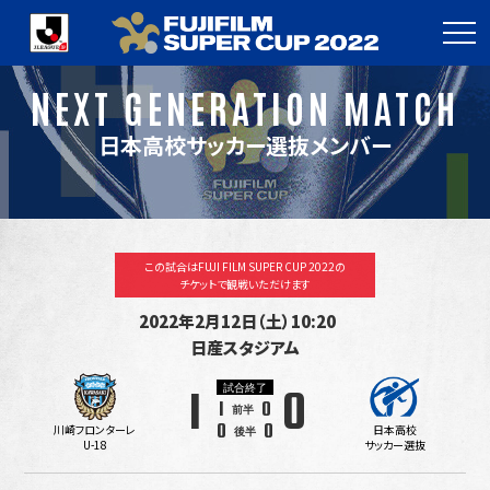
NEXT GENERATION MATCH
日本高校サッカー選抜メンバー
この試合はFUJI FILM SUPER CUP 2022の
チケットで観戦いただけます
2022年2月12日（土）10:20
日産スタジアム
試合終了
1
0
1
0
前半
0
0
川崎フロンターレ
日本高校
後半
U-18
サッカー選抜