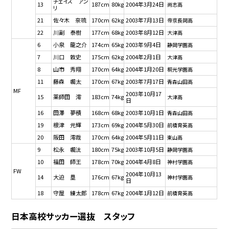
チェイス アン
13
187cm
80kg
2004年3月24日
尚志高
リ
21
佐々木 奈琉
170cm
62kg
2003年7月13日
帝京長岡高
22
川副 泰樹
177cm
68kg
2003年8月12日
大津高
6
小泉 龍之介
174cm
65kg
2003年9月4日
静岡学園高
7
川口 敦史
175cm
62kg
2004年2月1日
大津高
8
山市 秀翔
170cm
64kg
2004年1月20日
桐光学園高
11
藤森 颯太
170cm
67kg
2003年7月17日
青森山田高
MF
2003年10月17
15
薬師田 澪
183cm
74kg
大津高
日
16
田澤 夢積
168cm
68kg
2003年10月1日
青森山田高
19
根津 元輝
173cm
69kg
2004年5月30日
前橋育英高
20
阪田 澪哉
170cm
64kg
2004年5月11日
東山高
9
松永 颯汰
180cm
75kg
2003年10月5日
静岡学園高
10
福田 師王
178cm
70kg
2004年4月8日
神村学園高
FW
2004年10月13
14
大迫 塁
176cm
67kg
神村学園高
日
18
守屋 練太郎
178cm
67kg
2004年1月12日
前橋育英高
日本高校サッカー選抜 スタッフ