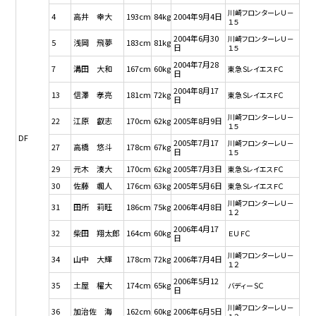
川崎フロンターレＵ－
4
高井 幸大
193cm
84kg
2004年9月4日
１５
2004年6月30
川崎フロンターレＵ－
5
浅岡 飛夢
183cm
81kg
日
１５
2004年7月28
7
溝田 大和
167cm
60kg
東急ＳレイエスＦＣ
日
2004年8月17
13
信澤 孝亮
181cm
72kg
東急ＳレイエスＦＣ
日
川崎フロンターレＵ－
22
江原 叡志
170cm
62kg
2005年8月9日
１５
DF
2005年7月17
川崎フロンターレＵ－
27
高橋 悠斗
178cm
67kg
日
１５
29
元木 湊大
170cm
62kg
2005年7月3日
東急ＳレイエスＦＣ
30
佐藤 颯人
176cm
63kg
2005年5月6日
東急ＳレイエスＦＣ
川崎フロンターレＵ－
31
田所 莉旺
186cm
75kg
2006年4月8日
１２
2006年4月17
32
柴田 翔太郎
164cm
60kg
ＥＵＦＣ
日
川崎フロンターレＵ－
34
山中 大輝
178cm
72kg
2006年7月4日
１２
2006年5月12
35
土屋 櫂大
174cm
65kg
バディーＳＣ
日
川崎フロンターレＵ－
36
加治佐 海
162cm
60kg
2006年6月5日