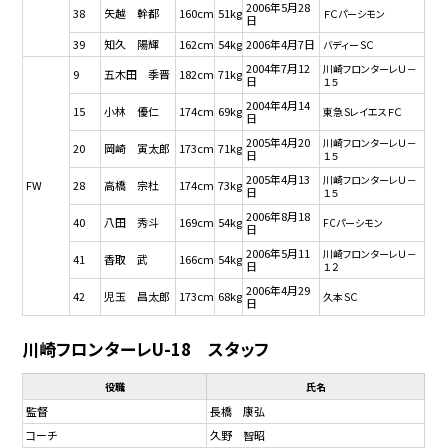
2006年5月28
38
矢越 幹都
160cm
51kg
ＦＣパーシモン
日
39
知久 陽輝
162cm
54kg
2006年4月7日
バディーＳＣ
2004年7月12
川崎フロンターレＵ－
9
五木田 季晋
182cm
71kg
日
１５
2004年4月14
15
小林 優仁
174cm
69kg
東急ＳレイエスＦＣ
日
2005年4月20
川崎フロンターレＵ－
20
岡崎 寅太郎
173cm
71kg
日
１５
2005年4月13
川崎フロンターレＵ－
FW
28
高橋 宗杜
174cm
73kg
日
１５
2006年8月18
40
八田 秀斗
169cm
54kg
FCパーシモン
日
2006年5月11
川崎フロンターレＵ－
41
香取 武
166cm
54kg
日
１２
2006年4月29
42
児玉 昌太郎
173cm
68kg
久本ＳＣ
日
川崎フロンターレU-18 スタッフ
役職
氏名
監督
長橋 康弘
コーチ
久野 智昭