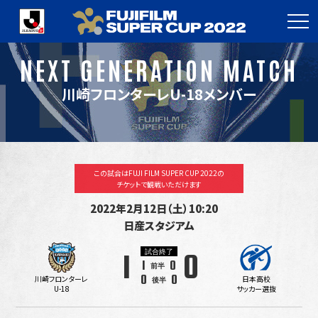
NEXT GENERATION MATCH
川崎フロンターレU-18メンバー
この試合はFUJI FILM SUPER CUP 2022の
チケットで観戦いただけます
2022年2月12日（土）10:20
日産スタジアム
試合終了
1
0
1
0
前半
0
0
川崎フロンターレ
日本高校
後半
U-18
サッカー選抜