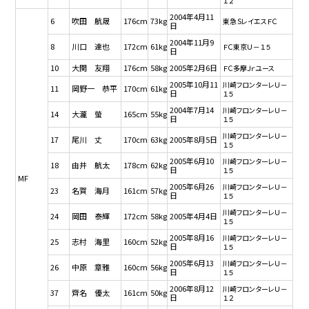
１２
2004年4月11
6
吹田 航晟
176cm
73kg
東急ＳレイエスＦＣ
日
2004年11月9
8
川口 達也
172cm
61kg
ＦＣ東京Ｕ－１５
日
10
大関 友翔
176cm
58kg
2005年2月6日
ＦＣ多摩Ｊｒユース
2005年10月11
川崎フロンターレＵ－
11
岡野一 恭平
170cm
61kg
日
１５
2004年7月14
川崎フロンターレＵ－
14
大瀧 螢
165cm
55kg
日
１５
川崎フロンターレＵ－
17
尾川 丈
170cm
63kg
2005年8月5日
１５
2005年6月10
川崎フロンターレＵ－
18
由井 航太
178cm
62kg
日
１５
MF
2005年6月26
川崎フロンターレＵ－
23
名賀 海月
161cm
57kg
日
１５
川崎フロンターレＵ－
24
岡田 泰輝
172cm
58kg
2005年4月4日
１５
2005年8月16
川崎フロンターレＵ－
25
志村 海里
160cm
52kg
日
１５
2005年6月13
川崎フロンターレＵ－
26
中原 章雅
160cm
56kg
日
１５
2006年8月12
川崎フロンターレＵ－
37
齊名 優太
161cm
50kg
日
１２