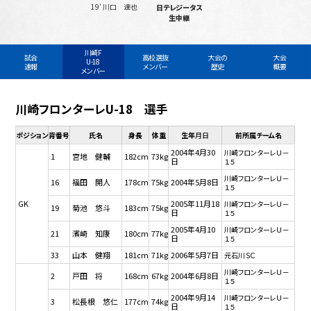
19' 川口 達也
日テレジータス
生中継
川崎F
試合
高校選抜
大会の
大会
U-18
速報
メンバー
歴史
概要
メンバー
川崎フロンターレU-18 選手
ポジション
背番号
氏名
身長
体重
生年
月日
前所属チーム名
2004年4月30
川崎フロンターレＵ－
1
宮地 健輔
182cm
73kg
日
１５
川崎フロンターレＵ－
16
福田 開人
178cm
75kg
2004年5月8日
１５
GK
2005年11月18
川崎フロンターレＵ－
19
菊池 悠斗
183cm
75kg
日
１５
2005年4月10
川崎フロンターレＵ－
21
濱崎 知康
180cm
77kg
日
１５
33
山本 健翔
181cm
71kg
2006年5月7日
元石川ＳＣ
川崎フロンターレＵ－
2
戸田 将
168cm
67kg
2004年6月8日
１５
2004年9月14
川崎フロンターレＵ－
3
松長根 悠仁
177cm
74kg
日
１５