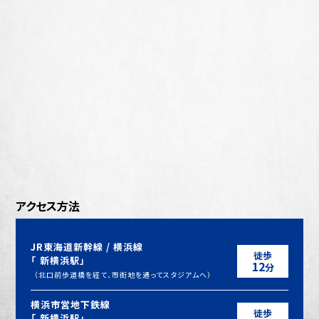
アクセス方法
JR東海道新幹線 / 横浜線
徒歩
「
新横浜駅
」
12
分
（北口前歩道橋を経て、市街地を通ってスタジアムへ）
横浜市営地下鉄線
徒歩
「
新横浜駅
」