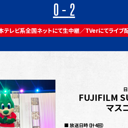
0
-
2
本テレビ系全国ネットにて生中継
／
TVerにてライブ
日
FUJIFILM 
マス
■ 放送日時（計4回）