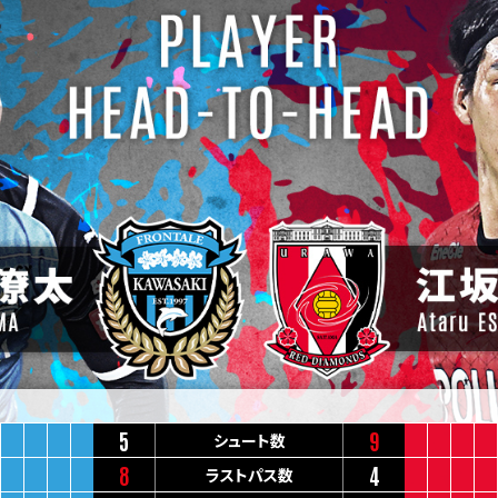
5
9
シュート数
8
4
ラストパス数