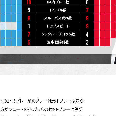
10
6
PA内プレー数
5
7
ドリブル数
9
9
スルーパス受け数
1
9
トップスピード
7
4
タックル＋ブロック数
6
3
空中戦勝利数
トの1～3プレー前のプレー（セットプレーは除く）
方がシュートを打ったパス（セットプレーは除く）