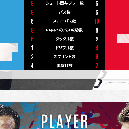
9
6
シュート関与プレー数
9
6
パス数
8
10
スルーパス数
9
8
PA内へのパス成功数
6
2
タックル数
1
4
ドリブル数
2
6
スプリント数
4
7
裏抜け数