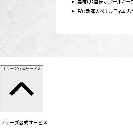
裏抜け：
自身がボールキー
PA：
敵陣のペナルティエリ