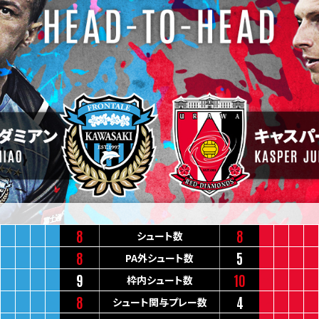
8
8
シュート数
8
5
PA外シュート数
9
10
枠内シュート数
8
4
シュート関与プレー数