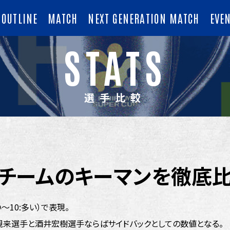
OUTLINE
MATCH
NEXT GENERATION MATCH
EVE
STATS
選手比較
チームのキーマンを徹底
～10:多い）で表現。
視来選手と酒井宏樹選手ならばサイドバックとしての数値となる。