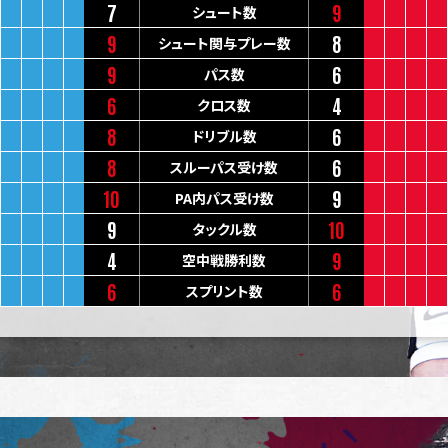
7
9
シュート数
9
8
シュート関与プレー数
9
6
パス数
6
4
クロス数
8
6
ドリブル数
8
6
スルーパス受け数
10
9
PA内パス受け数
9
10
タックル数
4
9
空中戦勝利数
6
6
スプリント数