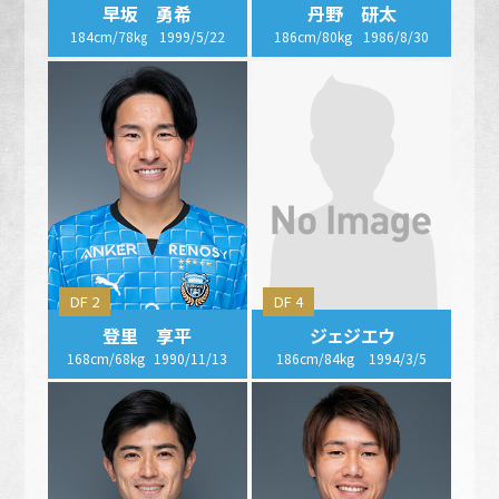
早坂 勇希
丹野 研太
184cm/78㎏
1999/5/22
186cm/80kg
1986/8/30
DF 2
DF 4
登里 享平
ジェジエウ
168cm/68kg
1990/11/13
186cm/84kg
1994/3/5