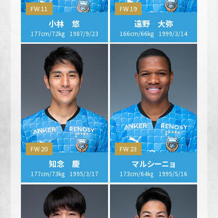
FW 11
FW 19
小林 悠
遠野 大弥
177cm/72kg
1987/9/23
166cm/66kg
1999/3/14
FW 20
FW 23
知念 慶
マルシーニョ
177cm/73kg
1995/3/17
173cm/64㎏
1995/5/16