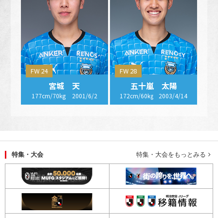
FW 24
FW 28
宮城 天
五十嵐 太陽
177cm/70kg
2001/6/2
172cm/60㎏
2003/4/14
特集・大会
特集・大会をもっとみる