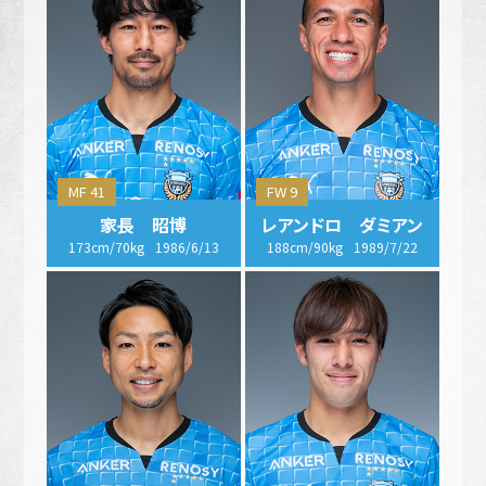
MF 41
FW 9
家長 昭博
レアンドロ ダミアン
173cm/70kg
1986/6/13
188cm/90kg
1989/7/22