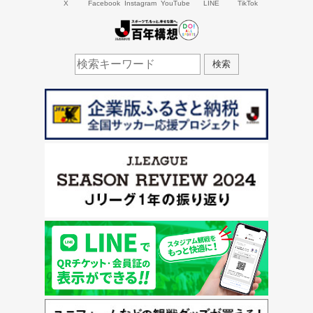
X
Facebook
Instagram
YouTube
LINE
TikTok
J.LEAGUE百年構想
検索