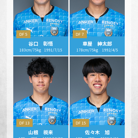
DF 5
DF 7
谷口 彰悟
車屋 紳太郎
183cm/75kg
1991/7/15
178cm/75kg
1992/4/5
DF 13
DF 15
山根 視来
佐々木 旭