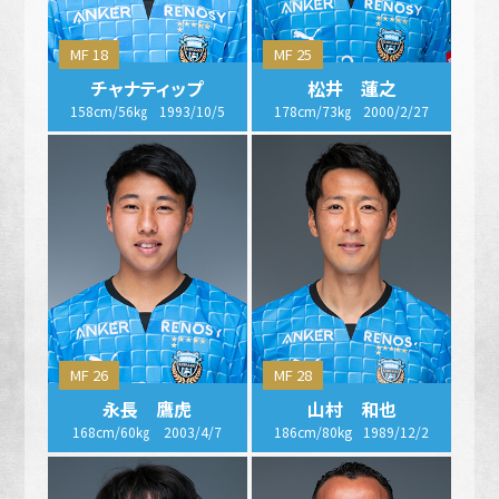
MF 18
MF 25
チャナティップ
松井 蓮之
158cm/56㎏
1993/10/5
178cm/73㎏
2000/2/27
MF 26
MF 28
永長 鷹虎
山村 和也
168cm/60㎏
2003/4/7
186cm/80kg
1989/12/2