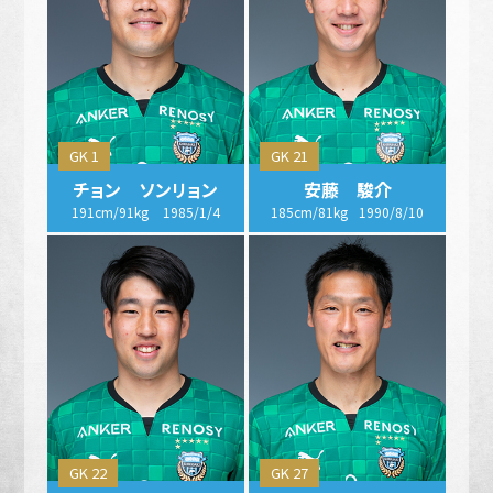
GK 1
GK 21
チョン ソンリョン
安藤 駿介
191cm/91kg
1985/1/4
185cm/81kg
1990/8/10
GK 22
GK 27