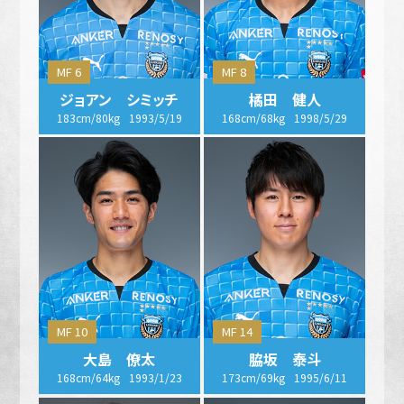
MF 6
MF 8
ジョアン シミッチ
橘田 健人
183cm/80kg
1993/5/19
168cm/68kg
1998/5/29
MF 10
MF 14
大島 僚太
脇坂 泰斗
168cm/64kg
1993/1/23
173cm/69kg
1995/6/11