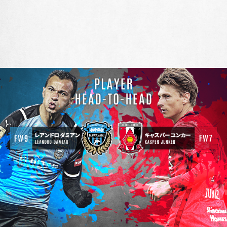
5
9
シュート数
8
4
ラストパス数
9
6
シュート関与プレー数
9
6
パス数
8
10
スルーパス数
9
8
PA内へのパス成功数
6
2
タックル数
1
4
ドリブル数
2
6
スプリント数
4
7
裏抜け数