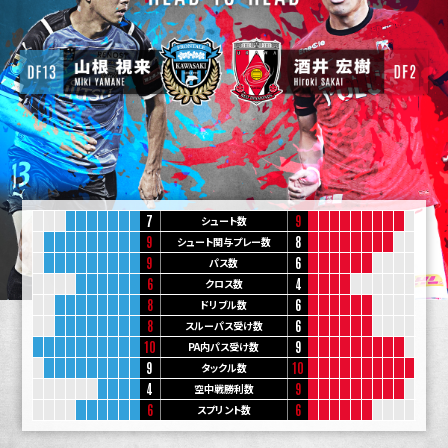
7
9
シュート数
9
8
シュート関与プレー数
9
6
パス数
6
4
クロス数
8
6
ドリブル数
8
6
スルーパス受け数
10
9
PA内パス受け数
9
10
タックル数
4
9
空中戦勝利数
6
6
スプリント数