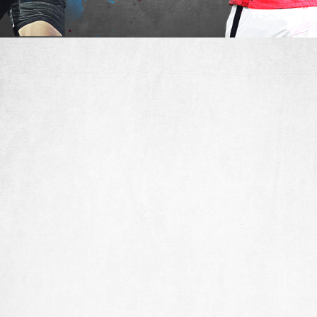
8
8
シュート数
8
5
PA外シュート数
9
10
枠内シュート数
8
4
シュート関与プレー数
10
6
PA内プレー数
5
7
ドリブル数
9
9
スルーパス受け数
1
9
トップスピード
7
4
タックル＋ブロック数
6
3
空中戦勝利数
シュート関与プレー：