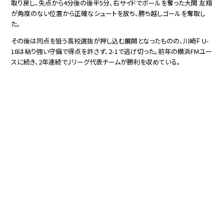
取り戻し、失点から4分後の後半5分、右サイドでボールを奪った大関 友翔
が角度のない位置から正確なシュートを放ち、勝ち越しゴールを奪取し
た。
その後は同点を狙う高校選抜が押し込む展開となったものの、川崎Ｆ U-
18は粘り強い守備で得点を許さず、2-1で逃げ切った。前年の横浜FMユー
スに続き、2年連続でＪリーグ代表チームが勝利を収めている。