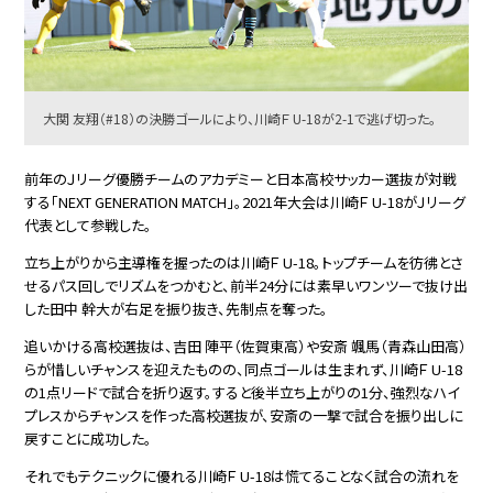
大関 友翔（#18）の決勝ゴールにより、川崎Ｆ U-18が2-1で逃げ切った。
前年のＪリーグ優勝チームのアカデミーと日本高校サッカー選抜が対戦
する「NEXT GENERATION MATCH」。2021年大会は川崎Ｆ U-18がＪリーグ
代表として参戦した。
立ち上がりから主導権を握ったのは川崎Ｆ U-18。トップチームを彷彿とさ
せるパス回しでリズムをつかむと、前半24分には素早いワンツーで抜け出
した田中 幹大が右足を振り抜き、先制点を奪った。
追いかける高校選抜は、吉田 陣平（佐賀東高）や安斎 颯馬（青森山田高）
らが惜しいチャンスを迎えたものの、同点ゴールは生まれず、川崎Ｆ U-18
の1点リードで試合を折り返す。すると後半立ち上がりの1分、強烈なハイ
プレスからチャンスを作った高校選抜が、安斎の一撃で試合を振り出しに
戻すことに成功した。
それでもテクニックに優れる川崎Ｆ U-18は慌てることなく試合の流れを