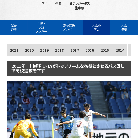
19' 川口 達也
日テレジータス
生中継
川崎F
試合
高校選抜
大会の
大会
U-18
速報
メンバー
歴史
概要
メンバー
2021
2020
2019
2018
2017
2016
2015
2014
201
2021年 川崎Ｆ U-18がトップチームを彷彿とさせるパス回し
で高校選抜を下す