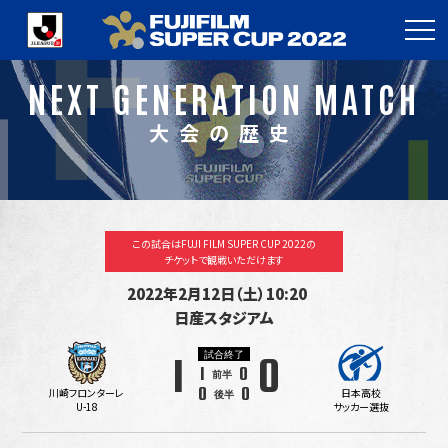
NEXT GENERATION MATCH
大会の歴史
この試合はFUJI FILM SUPER CUP 2022の
チケットで観戦いただけます
2022年2月12日（土）10:20
日産スタジアム
試合終了
1
0
1
0
前半
0
0
川崎フロンターレ
日本高校
後半
U-18
サッカー選抜