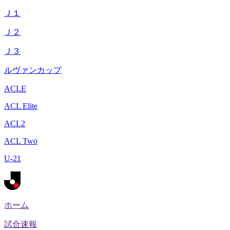
Ｊ１
Ｊ２
Ｊ３
ルヴァンカップ
ACLE
ACL Elite
ACL2
ACL Two
U-21
ホーム
試合速報