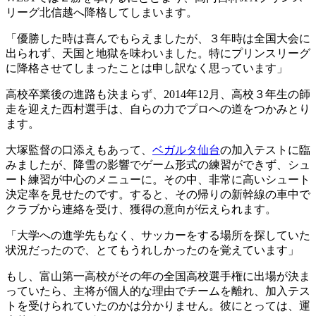
リーグ北信越へ降格してしまいます。
「優勝した時は喜んでもらえましたが、３年時は全国大会に
出られず、天国と地獄を味わいました。特にプリンスリーグ
に降格させてしまったことは申し訳なく思っています」
高校卒業後の進路も決まらず、2014年12月、高校３年生の師
走を迎えた西村選手は、自らの力でプロへの道をつかみとり
ます。
大塚監督の口添えもあって、
ベガルタ仙台
の加入テストに臨
みましたが、降雪の影響でゲーム形式の練習ができず、シュ
ート練習が中心のメニューに。その中、非常に高いシュート
決定率を見せたのです。すると、その帰りの新幹線の車中で
クラブから連絡を受け、獲得の意向が伝えられます。
「大学への進学先もなく、サッカーをする場所を探していた
状況だったので、とてもうれしかったのを覚えています」
もし、富山第一高校がその年の全国高校選手権に出場が決ま
っていたら、主将が個人的な理由でチームを離れ、加入テス
トを受けられていたのかは分かりません。彼にとっては、運