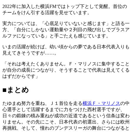
2022年に加入した横浜FMではトップ下として覚醒。首位の
チームをけん引する活躍を見せています。
実力については、「心底足りていないと感じます」と語る一
方、「自分にしかない運動量や２列目の飛び出しでプラスア
ルファになっている」と手ごたえも感じています。
いまの活躍が続けば、幼い頃からの夢である日本代表入りも
見えてきそうですが……。
「それは考えたくありません。Ｆ・マリノスに集中すること
が自分の成長につながり、そうすることで代表は見えてくる
はずだからです」
■まとめ
たゆまぬ努力を重ね、Ｊ１首位を走る
横浜Ｆ・マリノス
の中
心選手として活躍するまでに力をつけた西村選手ですが、
日々の鍛錬の積み重ねが成功の近道であるという信条は変わ
りません。その先にこそ、日本代表の初選出、さらには欧州
再挑戦、そして、憧れのブンデスリーガの舞台につながると