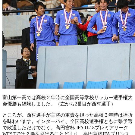
富山第一高では高校２年時に全国高等学校サッカー選手権大
会優勝も経験しました。（左から2番目が西村選手）
ところが、西村選手が主将の重責を担った高校３年時は挫折
を味わいます。インターハイ、全国高校選手権ともに県予選
で敗退しただけでなく、高円宮杯 JFA U-18プレミアリーグ
WESTでは２勝を挙げるにとどまり、高円宮杯JFAプリンス