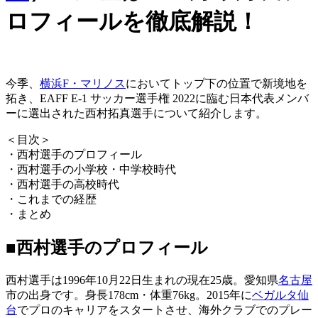
ロフィールを徹底解説！
今季、
横浜F・マリノス
においてトップ下の位置で新境地を
拓き、EAFF E-1 サッカー選手権 2022に臨む日本代表メンバ
ーに選出された西村拓真選手について紹介します。
＜目次＞
・西村選手のプロフィール
・西村選手の小学校・中学校時代
・西村選手の高校時代
・これまでの経歴
・まとめ
■西村選手のプロフィール
西村選手は1996年10月22日生まれの現在25歳。愛知県
名古屋
市の出身です。身長178cm・体重76kg。2015年に
ベガルタ仙
台
でプロのキャリアをスタートさせ、海外クラブでのプレー