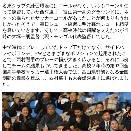
名東クラブの練習環境にはゴールがなく、いつもコーンを使
って練習していた西村選手。富山第一高のグラウンドに、ネ
ットの張られたサッカーゴールがあったことが何よりもうれ
しかったそうで、毎日シュート練習に明け暮れシュート精度
を磨いていきます。そして、高校時代の飛躍を支えたのが当
時の大塚一朗監督（現・モンゴル代表監督）でした。
中学時代にプレーしていたトップ下だけでなく、サイドハー
フやボランチ、FWとさまざまなポジションで起用されたこ
とで、西村選手のプレーの幅が大きく広がると、それに比例
してチームの結果もついてきました。高校２年時の第92回全
国高等学校サッカー選手権大会では、富山県勢初となる全国
制覇の偉業を達成し、西村選手も大会優秀選手に選ばれまし
た。