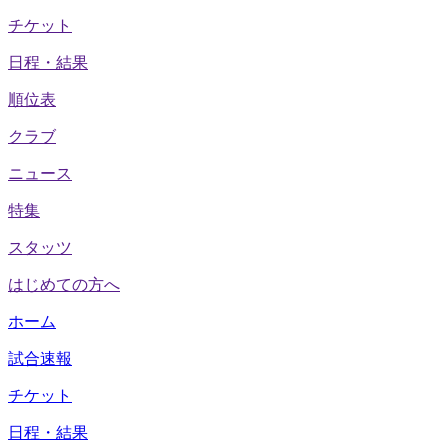
チケット
日程・結果
順位表
クラブ
ニュース
特集
スタッツ
はじめての方へ
ホーム
試合速報
チケット
日程・結果