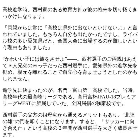
高校進学時、西村家のある教育方針が彼の将来を切り拓くき
っかけになります。
「両親からは常に『高校は県外に出ないといけないよ』と言
われていました。もちろん自分も出たかったですし、ライバ
ル校の多い愛知県だと、全国大会に出場するのが難しいとい
う理由もありました」
“かわいい子には旅をさせよ”――。西村選手のご両親はあえ
て３人兄弟の末っ子だった西村選手に、愛知県外の進学先を
勧め、親元を離れることで自立心を育ませようとしたのかも
しれません。
進学先に決まったのが、名門・富山第一高校でした。当時、
高校年代の最高峰リーグである、高円宮杯JFAU-18プレミア
リーグWESTに所属していた、全国屈指の強豪校です。
西村選手の父方の祖母宅から通えるメリットもあり、“北陸
の雄”の門を叩くことになります。すると、「サッカーに向
き合えた」という高校の３年間が西村選手を大きく成長させ
ます。