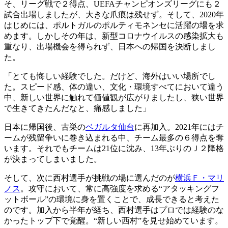
そ、リーグ戦で２得点、UEFAチャンピオンズリーグにも２
試合出場しましたが、大きな爪痕は残せず。そして、2020年
はじめには、ポルトガルのポルティモネンセに活躍の場を求
めます。しかしその年は、新型コロナウイルスの感染拡大も
重なり、出場機会を得られず、日本への帰国を決断しまし
た。
「とても悔しい経験でした。だけど、海外はいい場所でし
た。スピード感、体の違い、文化・環境すべてにおいて違う
中、新しい世界に触れて価値観が広がりましたし、狭い世界
で生きてきたんだなと、痛感しました」
日本に帰国後、古巣の
ベガルタ仙台
に再加入。2021年にはチ
ームが残留争いに巻き込まれる中、チーム最多の６得点を奪
います。それでもチームは21位に沈み、13年ぶりのＪ２降格
が決まってしまいました。
そして、次に西村選手が挑戦の場に選んだのが
横浜Ｆ・マリ
ノス
。攻守において、常に高強度を求める“アタッキングフ
ットボール”の環境に身を置くことで、成長できると考えた
のです。加入から半年が経ち、西村選手はプロでは経験のな
かったトップ下で覚醒。“新しい西村”を見せ始めています。