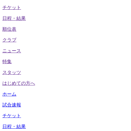
チケット
日程・結果
順位表
クラブ
ニュース
特集
スタッツ
はじめての方へ
ホーム
試合速報
チケット
日程・結果