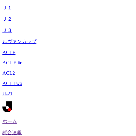
Ｊ１
Ｊ２
Ｊ３
ルヴァンカップ
ACLE
ACL Elite
ACL2
ACL Two
U-21
ホーム
試合速報