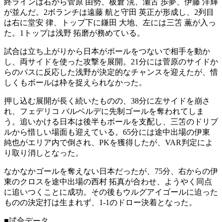
終ラインは右から菅原 由勢、板倉 滉、瀬古 歩夢、伊藤 洋輝
が並んだ。2ボランチは遠藤 航と守田 英正が形成し、2列目
は右に堂安 律、トップ下に鎌田 大地、左には三笘 薫が入っ
た。1トップは浅野 拓磨が務めている。
試合は立ち上がりから日本がボールをつないで相手を動か
し、両サイドを使った攻撃を展開。21分には菅原のサイドか
らのパスに反応した浅野が決定的なチャンスを迎えたが、惜
しくもボールは枠を捉えられなかった。
押し込む展開が長く続いたものの、38分に左サイドを崩さ
れ、フェデリコ バルベルデに先制ゴールを奪われてしま
う。追いかける日本は後半もボールを支配し、三笘のドリブ
ルから惜しい場面も迎えている。65分には途中出場の伊東
純也がエリア内で倒され、PKを獲得したが、VAR判定によ
り取り消しとなった。
なかなかゴールを奪えない日本だったが、75分、右からの伊
東のクロスを途中出場の西村 拓真が合わせ、ようやく同点
に追いつくことに成功。その後もウルグアイゴールに迫った
ものの決定打は生まれず、1-1のドロー決着となった。
■試合データ