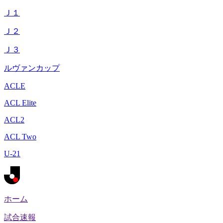
Ｊ１
Ｊ２
Ｊ３
ルヴァンカップ
ACLE
ACL Elite
ACL2
ACL Two
U-21
ホーム
試合速報