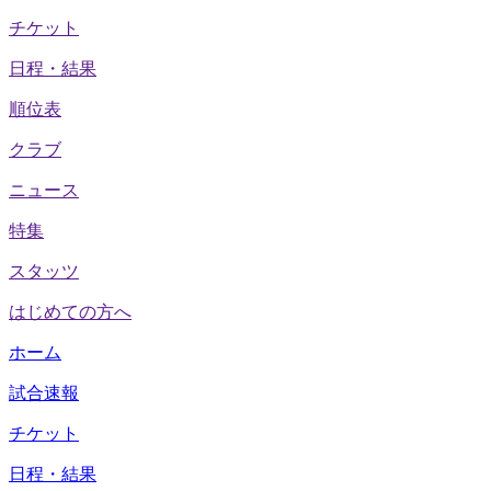
チケット
日程・結果
順位表
クラブ
ニュース
特集
スタッツ
はじめての方へ
ホーム
試合速報
チケット
日程・結果