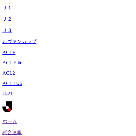
Ｊ１
Ｊ２
Ｊ３
ルヴァンカップ
ACLE
ACL Elite
ACL2
ACL Two
U-21
ホーム
試合速報