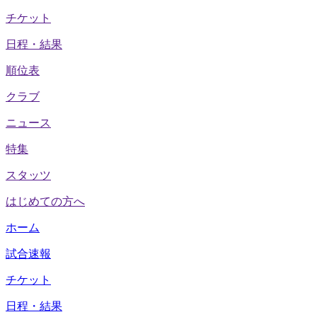
チケット
日程・結果
順位表
クラブ
ニュース
特集
スタッツ
はじめての方へ
ホーム
試合速報
チケット
日程・結果