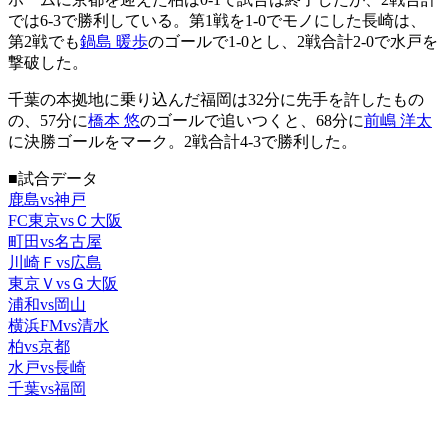
では6-3で勝利している。第1戦を1-0でモノにした長崎は、
第2戦でも
鍋島 暖歩
のゴールで1-0とし、2戦合計2-0で水戸を
撃破した。
千葉の本拠地に乗り込んだ福岡は32分に先手を許したもの
の、57分に
橋本 悠
のゴールで追いつくと、68分に
前嶋 洋太
に決勝ゴールをマーク。2戦合計4-3で勝利した。
■試合データ
鹿島vs神戸
FC東京vsＣ大阪
町田vs名古屋
川崎Ｆvs広島
東京ＶvsＧ大阪
浦和vs岡山
横浜FMvs清水
柏vs京都
水戸vs長崎
千葉vs福岡