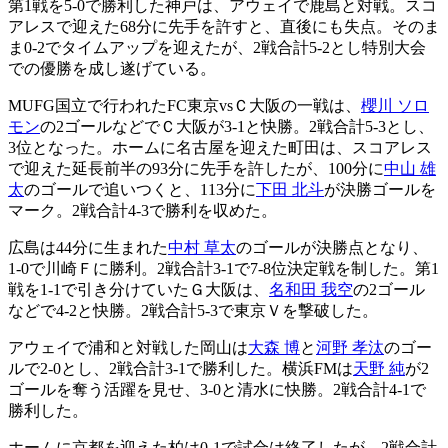
第1戦を5-0で勝利した神戸は、アウェイで鹿島と対戦。スコ
アレスで迎えた68分に先手を許すと、直後にも失点。そのま
ま0-2でタイムアップを迎えたが、2戦合計5-2とし特別大会
での優勝を成し遂げている。
MUFG国立で行われたFC東京vsＣ大阪の一戦は、
櫻川 ソロ
モン
の2ゴールなどでＣ大阪が3-1と快勝。2戦合計5-3とし、
3位となった。ホームに名古屋を迎えた町田は、スコアレス
で迎えた延長前半の93分に先手を許したが、100分に
中山 雄
太
のゴールで追いつくと、113分に
下田 北斗
が決勝ゴールを
マーク。2戦合計4-3で勝利を収めた。
広島は44分に生まれた
中村 草太
のゴールが決勝点となり、
1-0で川崎Ｆに勝利。2戦合計3-1で7-8位決定戦を制した。第1
戦を1-1で引き分けていたＧ大阪は、
名和田 我空
の2ゴール
などで4-2と快勝。2戦合計5-3で東京Ｖを撃破した。
アウェイで浦和と対戦した岡山は
大森 博
と
河野 孝汰
のゴー
ルで2-0とし、2戦合計3-1で勝利した。横浜FMは
天野 純
が2
ゴールを奪う活躍を見せ、3-0と清水に快勝。2戦合計4-1で
勝利した。
ホームに京都を迎えた柏は0-1で試合は終了したが、2戦合計