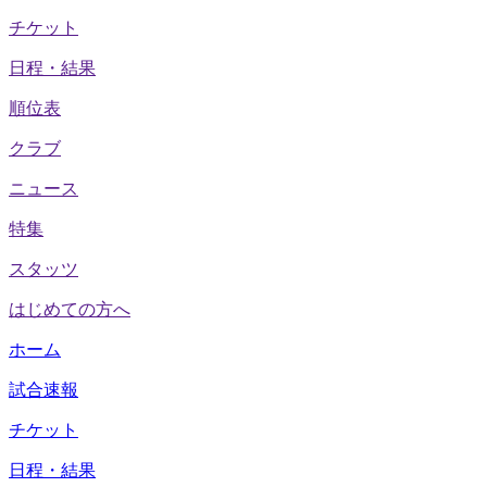
チケット
日程・結果
順位表
クラブ
ニュース
特集
スタッツ
はじめての方へ
ホーム
試合速報
チケット
日程・結果