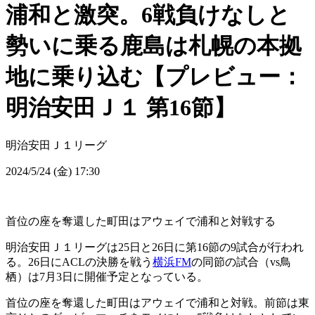
浦和と激突。6戦負けなしと
勢いに乗る鹿島は札幌の本拠
地に乗り込む【プレビュー：
明治安田Ｊ１ 第16節】
明治安田Ｊ１リーグ
2024/5/24 (金) 17:30
首位の座を奪還した町田はアウェイで浦和と対戦する
明治安田Ｊ１リーグは25日と26日に第16節の9試合が行われ
る。26日にACLの決勝を戦う
横浜FM
の同節の試合（vs鳥
栖）は7月3日に開催予定となっている。
首位の座を奪還した町田はアウェイで浦和と対戦。前節は東