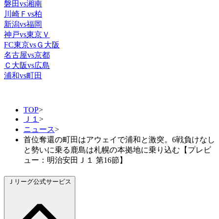
磐田vs湘南
川崎Ｆvs柏
新潟vs福岡
神戸vs東京Ｖ
FC東京vsＧ大阪
名古屋vs京都
Ｃ大阪vs広島
浦和vs町田
TOP
>
Ｊ１
>
ニュース
>
首位奪還の町田はアウェイで浦和と激突。6戦負けなし
と勢いに乗る鹿島は札幌の本拠地に乗り込む【プレビ
ュー：明治安田Ｊ１ 第16節】
Ｊリーグ公式サービス