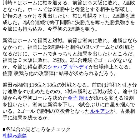
川崎Ｆはホームに柏を迎える。前節はＧ大阪に敗れ、2連敗
となった。ホームでは6連勝中と得意とする相手を撃破し、
好転のきっかけを見出したい。柏は札幌を下し、2連勝を達
成した。2試合連続で終了間際に決勝点を奪った勝負強さを
今節にも持ち込み、今季初の3連勝を狙う。
新潟はホームで福岡と対戦。前節は湘南に敗れ、連勝はなら
なかった。福岡には6連勝中と相性の良いチームとの対戦と
なるだけに、ホームできっちりと結果を出したいところだ。
福岡はＣ大阪に敗れ、2連敗。2試合連続でゴールがないな
か、今節は得点源の
シャハブ ザヘディ
が出場停止となる。
佐藤 凌我ら他の攻撃陣に結果が求められるだろう。
磐田vs湘南は16位と18位の対戦となる。前節は浦和と引き分
け連敗を3で止めたものの、5戦未勝利と苦戦が続く。途中出
場から今季初ゴールを決めた
金子 翔太
が流れを変える役割
を担いたい。湘南は新潟を下し、3試合ぶりに白星を掴んで
いる。2ゴールで勝利の立役者となった
ルキアン
が、古巣相
手に結果を残せるか。
■各試合の見どころをチェック
札幌vs鹿島