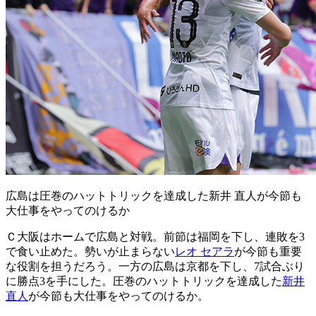
広島は圧巻のハットトリックを達成した新井 直人が今節も
大仕事をやってのけるか
Ｃ大阪はホームで広島と対戦。前節は福岡を下し、連敗を3
で食い止めた。勢いが止まらない
レオ セアラ
が今節も重要
な役割を担うだろう。一方の広島は京都を下し、7試合ぶり
に勝点3を手にした。圧巻のハットトリックを達成した
新井
直人
が今節も大仕事をやってのけるか。