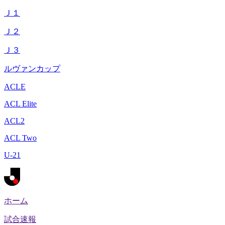
Ｊ１
Ｊ２
Ｊ３
ルヴァンカップ
ACLE
ACL Elite
ACL2
ACL Two
U-21
ホーム
試合速報