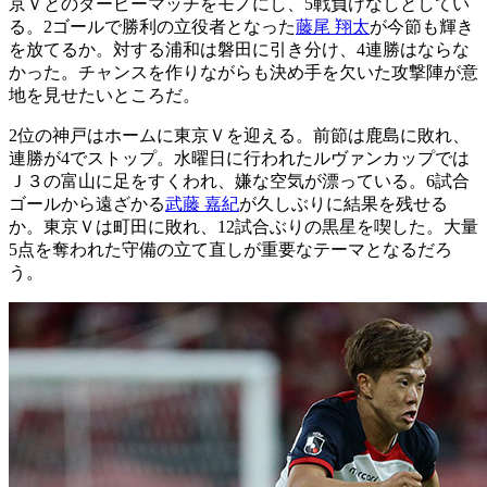
京Ｖとのダービーマッチをモノにし、5戦負けなしとしてい
る。2ゴールで勝利の立役者となった
藤尾 翔太
が今節も輝き
を放てるか。対する浦和は磐田に引き分け、4連勝はならな
かった。チャンスを作りながらも決め手を欠いた攻撃陣が意
地を見せたいところだ。
2位の神戸はホームに東京Ｖを迎える。前節は鹿島に敗れ、
連勝が4でストップ。水曜日に行われたルヴァンカップでは
Ｊ３の富山に足をすくわれ、嫌な空気が漂っている。6試合
ゴールから遠ざかる
武藤 嘉紀
が久しぶりに結果を残せる
か。東京Ｖは町田に敗れ、12試合ぶりの黒星を喫した。大量
5点を奪われた守備の立て直しが重要なテーマとなるだろ
う。