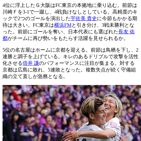
4位に浮上したＧ大阪はFC東京の本拠地に乗り込む。前節は
川崎Ｆを3-1で一蹴し、4戦負けなしとしている。高精度のキ
ックで2つのゴールを演出した
宇佐美 貴史
に今節もかかる期
待は大きい。FC東京は
横浜FM
と引き分け、3戦未勝利とな
った。前節にゴールを奪い、日本代表にも選ばれた
長友 佑
都
がチームに再び勢いをもたらす活躍を見せられるか。
5位の名古屋はホームに京都を迎える。前節は鳥栖を下し、2
連勝と調子を上げている。キレのあるドリブルで攻撃を活性
化させる
倍井 謙
のパフォーマンスに注目が集まる。対する
京都は広島に敗れ、5連敗となった。複数失点が続く守備組
織の立て直しが急務となる。