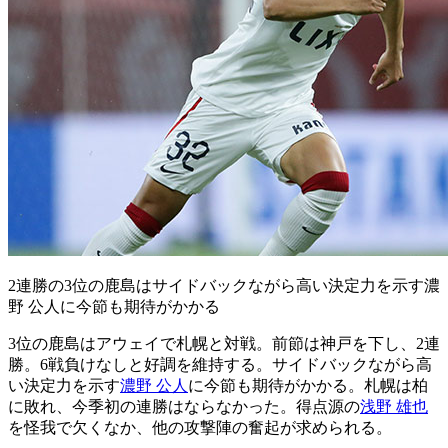
2連勝の3位の鹿島はサイドバックながら高い決定力を示す濃
野 公人に今節も期待がかかる
3位の鹿島はアウェイで札幌と対戦。前節は神戸を下し、2連
勝。6戦負けなしと好調を維持する。サイドバックながら高
い決定力を示す
濃野 公人
に今節も期待がかかる。札幌は柏
に敗れ、今季初の連勝はならなかった。得点源の
浅野 雄也
を怪我で欠くなか、他の攻撃陣の奮起が求められる。