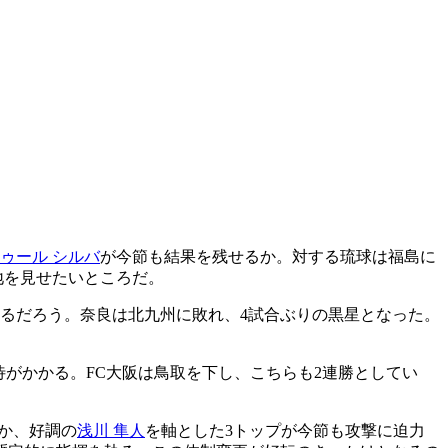
ゥール シルバ
が今節も結果を残せるか。対する琉球は福島に
地を見せたいところだ。
なるだろう。奈良は北九州に敗れ、4試合ぶりの黒星となった。
待がかかる。FC大阪は鳥取を下し、こちらも2連勝としてい
なか、好調の
浅川 隼人
を軸とした3トップが今節も攻撃に迫力