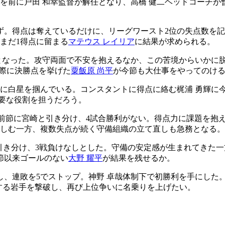
を前に戸田 和幸監督が解任となり、高橋 健二ヘッドコーチ
ず。得点は奪えているだけに、リーグワースト2位の失点数を
まだ1得点に留まる
マテウス レイリア
に結果が求められる。
となった。攻守両面で不安を抱えるなか、この苦境からいかに
間際に決勝点を挙げた
粟飯原 尚平
が今節も大仕事をやってのけ
に白星を掴んでいる。コンスタントに得点に絡む梶浦 勇輝に
要な役割を担うだろう。
戸は前節に宮崎と引き分け、4試合勝利がない。得点力に課題を抱
苦しむ一方、複数失点が続く守備組織の立て直しも急務となる。
と引き分け、3戦負けなしとした。守備の安定感が生まれてきた一
節以来ゴールのない
大野 耀平
が結果を残せるか。
、連敗を5でストップ。神野 卓哉体制下で初勝利を手にした
とする岩手を撃破し、再び上位争いに名乗りを上げたい。