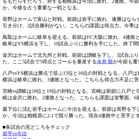
をもたらすだろう。対する相模原は今治に敗れ、2連敗。今節
か。今後を占う重要な一戦となる。
長野はホームで富山と対戦。前節は岩手に敗れ、連勝はなら
引き分け、2試合勝利がない。こちらの課題は得点力。今季は
鳥取はホームに岐阜を迎える。前節はFC大阪に敗れ、4連敗
岐阜はYS横浜を下し、10試合ぶりに勝利を手にした。終了
金沢はホームで北九州と対戦。前節は讃岐を下し、3試合ぶり
た。ここ5試合で5得点とゴールを量産する
永井 龍
が今節も重
八戸vsYS横浜は勝点で並ぶ15位と16位の対戦となる。八
横浜は岐阜に敗れ、3連敗となった。こちらも得点力不足に
宮崎vs讃岐は18位と19位の対戦となる。宮崎は前節に八戸
岐は金沢に敗れ、2連敗となった。こちらも課題は攻撃面。6
最下位に沈む岩手はホームに今治を迎える。前節は長野を下し
か。今治は相模原に2-1で競り勝った。現在4連敗中と苦手
■各試合の見どころをチェック
岩手vs今治