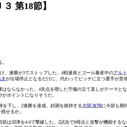
３ 第18節】
る。
け、連勝が3でストップした。4戦連発とゴール量産中の
アルト
祐太
が出場停止となるだけに、代わってピッチに立つ選手が意
勝はならなかった。4失点を喫した守備の立て直しがテーマと
びがポイントになりそうだ。
琉球を下し、2連勝を達成。好調を維持する
大関 友翔
に今節も期
を残せるか。
節は沼津を4-0で撃破した。2試合で8得点と攻撃が機能する