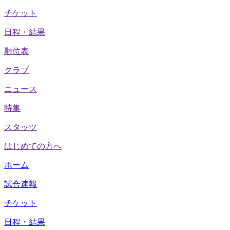
チケット
日程・結果
順位表
クラブ
ニュース
特集
スタッツ
はじめての方へ
ホーム
試合速報
チケット
日程・結果