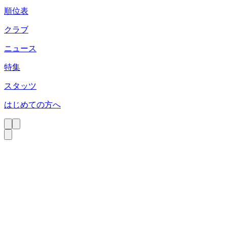
順位表
クラブ
ニュース
特集
スタッツ
はじめての方へ