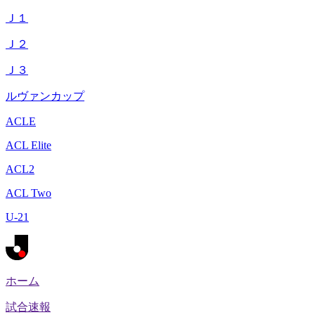
Ｊ１
Ｊ２
Ｊ３
ルヴァンカップ
ACLE
ACL Elite
ACL2
ACL Two
U-21
ホーム
試合速報