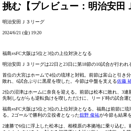
挑む【プレビュー：明治安田Ｊ
明治安田Ｊ３リーグ
2024/6/21 (金) 19:20
福島vsFC大阪は5位と3位の上位対決となる
明治安田Ｊ３リーグは22日と23日に第18節の10試合が行われ
首位の大宮はホームで4位の琉球と対戦。前節は富山と引き分
敗れ、6試合ぶりに黒星を喫した。今節は中盤を支える
佐藤 
2位の沼津はホームに奈良を迎える。前節は松本に敗れ、3連
先制しながらも逆転負けを喫しただけに、リード時の試合運
福島vsFC大阪は5位と3位の上位対決となる。福島は前節に
る。2ゴールで勝利の立役者となった
舘野 俊祐
が今節も結果
2連勝で6位に浮上した松本は、相模原の本拠地に乗り込む。前