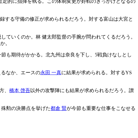
が暫定的に指揮を執る。この体制変更が好転のきっかけとなるの
記録する守備の修正が求められるだろう。対する富山は大宮と
脱していくのか。林 健太郎監督の手腕が問われてくるだろう。
るか。
今節も期待がかかる。北九州は奈良を下し、5戦負けなしとし
えるなか、エースの
永田 一真
に結果が求められる。対するYS
方、
橋本 啓吾
以外の攻撃陣にも結果が求められるだろう。讃
。殊勲の決勝点を挙げた
都倉 賢
が今節も重要な仕事をこなせる