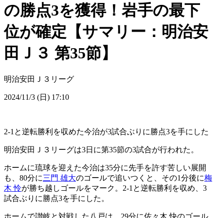
の勝点3を獲得！岩手の最下
位が確定【サマリー：明治安
田Ｊ３ 第35節】
明治安田Ｊ３リーグ
2024/11/3 (日) 17:10
2-1と逆転勝利を収めた今治が3試合ぶりに勝点3を手にした
明治安田Ｊ３リーグは3日に第35節の3試合が行われた。
ホームに琉球を迎えた今治は35分に先手を許す苦しい展開
も、80分に
三門 雄大
のゴールで追いつくと、その1分後に
梅
木 怜
が勝ち越しゴールをマーク。2-1と逆転勝利を収め、3
試合ぶりに勝点3を手にした。
ホームで讃岐と対戦した八戸は、29分に佐々木 快のゴール