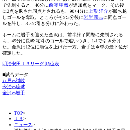
で先制すると、46分に
前澤 甲気
が追加点をマーク。その後
に2点を返され同点とされるも、90+4分に
上形 洋介
が勝ち越
しゴールを奪取。ところがその3分後に
岩岸 宗志
に同点ゴー
ルを許し、3-3の引き分けに終わった。
ホームに岩手を迎えた金沢は、前半終了間際に先制される
も、49分に長峰 祐斗のゴールで追いつき、1-1で引き分け
た。金沢は12位に順位を上げた一方、岩手は今季の最下位が
確定した。
明治安田Ｊ３リーグ 順位表
■試合データ
八戸vs讃岐
今治vs琉球
金沢vs岩手
TOP
>
Ｊ３
>
ニュース
>