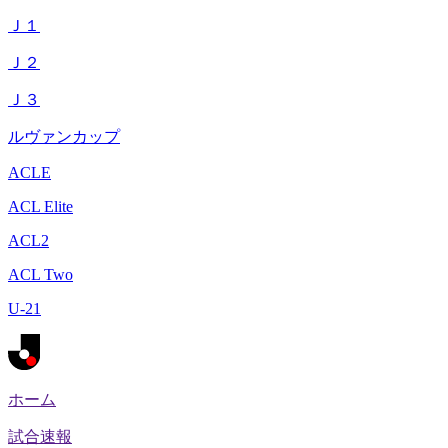
Ｊ１
Ｊ２
Ｊ３
ルヴァンカップ
ACLE
ACL Elite
ACL2
ACL Two
U-21
ホーム
試合速報