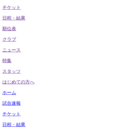
チケット
日程・結果
順位表
クラブ
ニュース
特集
スタッツ
はじめての方へ
ホーム
試合速報
チケット
日程・結果