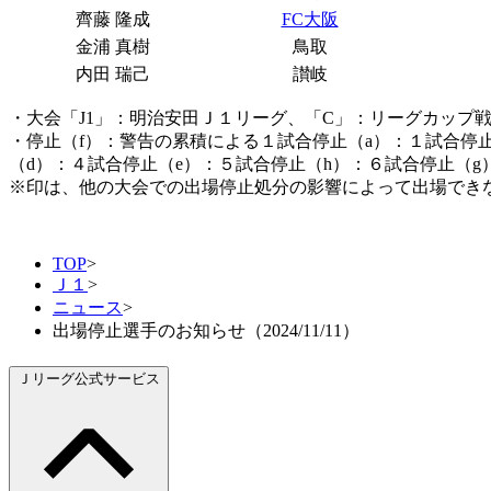
齊藤 隆成
FC大阪
金浦 真樹
鳥取
内田 瑞己
讃岐
・大会「J1」：明治安田Ｊ１リーグ、「C」：リーグカップ戦
・停止（f）：警告の累積による１試合停止（a）：１試合停
（d）：４試合停止（e）：５試合停止（h）：６試合停止（g
※印は、他の大会での出場停止処分の影響によって出場でき
TOP
>
Ｊ１
>
ニュース
>
出場停止選手のお知らせ（2024/11/11）
Ｊリーグ公式サービス