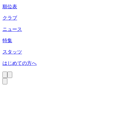
順位表
クラブ
ニュース
特集
スタッツ
はじめての方へ