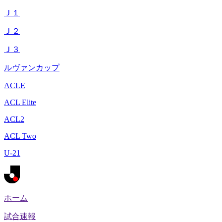
Ｊ１
Ｊ２
Ｊ３
ルヴァンカップ
ACLE
ACL Elite
ACL2
ACL Two
U-21
ホーム
試合速報