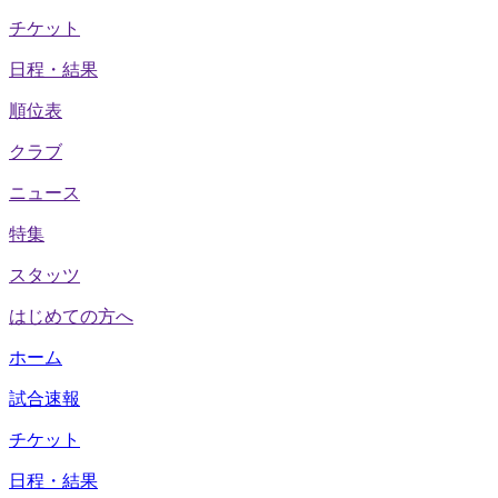
チケット
日程・結果
順位表
クラブ
ニュース
特集
スタッツ
はじめての方へ
ホーム
試合速報
チケット
日程・結果