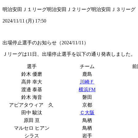
明治安田Ｊ１リーグ
明治安田Ｊ２リーグ
明治安田Ｊ３リーグ
2024/11/11 (月) 17:50
出場停止選手のお知らせ（2024/11/11）
Ｊリーグは11日、出場停止選手を以下の通り発表しました。
選手
チーム
前
鈴木 優磨
鹿島
高井 幸大
川崎Ｆ
渡邊 泰基
横浜FM
鈴木 海音
磐田
アピアタウィア 久
京都
田中 駿汰
Ｃ大阪
原田 亘
鳥栖
マルセロ ヒアン
鳥栖
シラス
岩手